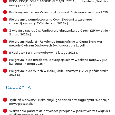
REKOLEKCJE IGNACJAŃSKIE W CIĄGU ŻYCIA pod hasłem „Nadzieja...
nowy początek”
Radiowy wyjazd na Wrocławski Jarmark Bożonarodzeniowy 2025
Pielgrzymka samolotowa na Cypr. Śladami wczesnego
chrześcijaństwa (17-24 sierpnia 2026 r.)
Z wizytą u sąsiadów. Radiowa pielgrzymka do Czech (29 kwietnia -
2 maja 2026 r.)
Pielgrzymi Nadziei - Rekolekcje Ignacjańskie w Ciągu Życia wg
metody Ćwiczeń Duchowych św. Ignacego z Loyoli
II Radiowy Bal Karnawałowy - 8 lutego 2025 r.
Pielgrzymka do trzech stolic europejskich w weekend majowy (30
kwietnia - 4 maja 2025 r.)
Pielgrzymka do Włoch w Roku Jubileuszowym (12-21 października
2025 r.)
PRZECZYTAJ
Tydzień pierwszy - Rekolekcje ignacjańskie w ciągu życia "Nadzieja...
nowy początek?"
Wskazania pasterskie dotyczące przepisów pokutnych w związku z
Wielkim Postem 2025 r.