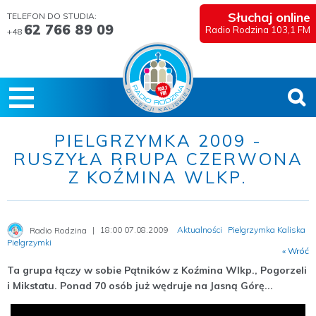
Słuchaj online
TELEFON DO STUDIA:
62 766 89 09
Radio Rodzina 103,1 FM
+48
PIELGRZYMKA 2009 -
RUSZYŁA RRUPA CZERWONA
Z KOŹMINA WLKP.
18:00 07.08.2009
Aktualności
Pielgrzymka Kaliska
Radio Rodzina
Pielgrzymki
« Wróć
Ta grupa łączy w sobie Pątników z Koźmina Wlkp., Pogorzeli
i Mikstatu. Ponad 70 osób już wędruje na Jasną Górę...