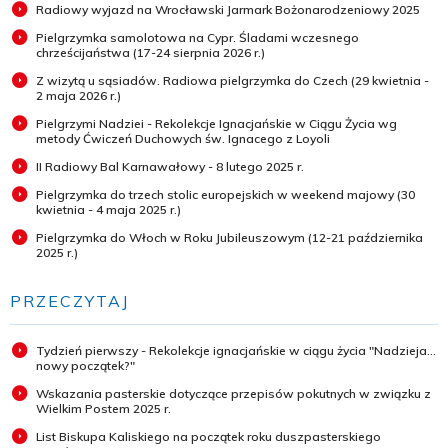
Radiowy wyjazd na Wrocławski Jarmark Bożonarodzeniowy 2025
Pielgrzymka samolotowa na Cypr. Śladami wczesnego
chrześcijaństwa (17-24 sierpnia 2026 r.)
Z wizytą u sąsiadów. Radiowa pielgrzymka do Czech (29 kwietnia -
2 maja 2026 r.)
Pielgrzymi Nadziei - Rekolekcje Ignacjańskie w Ciągu Życia wg
metody Ćwiczeń Duchowych św. Ignacego z Loyoli
II Radiowy Bal Karnawałowy - 8 lutego 2025 r.
Pielgrzymka do trzech stolic europejskich w weekend majowy (30
kwietnia - 4 maja 2025 r.)
Pielgrzymka do Włoch w Roku Jubileuszowym (12-21 października
2025 r.)
PRZECZYTAJ
Tydzień pierwszy - Rekolekcje ignacjańskie w ciągu życia "Nadzieja...
nowy początek?"
Wskazania pasterskie dotyczące przepisów pokutnych w związku z
Wielkim Postem 2025 r.
List Biskupa Kaliskiego na początek roku duszpasterskiego