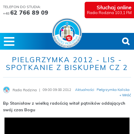
Słuchaj online
TELEFON DO STUDIA:
62 766 89 09
Radio Rodzina 103,1 FM
+48
PIELGRZYMKA 2012 - LIS -
SPOTKANIE Z BISKUPEM CZ 2
09:00 09.08.2012
Aktualności
Pielgrzymka Kaliska
Radio Rodzina
« Wróć
Bp Stanisław z wielką radością witał pątników oddających
swój czas Bogu