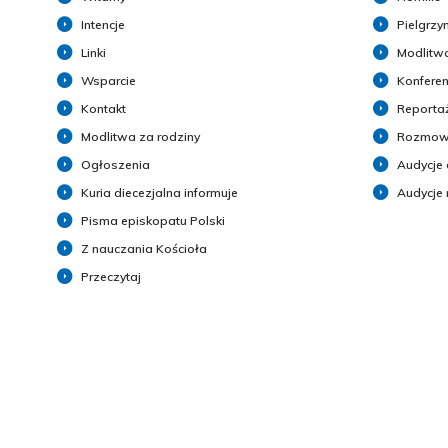
Intencje
Pielgrzy
Linki
Modlitwa
Wsparcie
Konferen
Kontakt
Reporta
Modlitwa za rodziny
Rozmow
Ogłoszenia
Audycje 
Kuria diecezjalna informuje
Audycje
Pisma episkopatu Polski
Z nauczania Kościoła
Przeczytaj