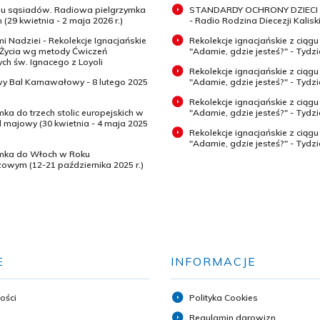
 u sąsiadów. Radiowa pielgrzymka
STANDARDY OCHRONY DZIECI 
 (29 kwietnia - 2 maja 2026 r.)
- Radio Rodzina Diecezji Kaliski
mi Nadziei - Rekolekcje Ignacjańskie
Rekolekcje ignacjańskie z ciągu
 Życia wg metody Ćwiczeń
"Adamie, gdzie jesteś?" - Tydz
h św. Ignacego z Loyoli
Rekolekcje ignacjańskie z ciągu
wy Bal Karnawałowy - 8 lutego 2025
"Adamie, gdzie jesteś?" - Tydzi
Rekolekcje ignacjańskie z ciągu
mka do trzech stolic europejskich w
"Adamie, gdzie jesteś?" - Tydzi
majowy (30 kwietnia - 4 maja 2025
Rekolekcje ignacjańskie z ciągu
"Adamie, gdzie jesteś?" - Tydz
ymka do Włoch w Roku
zowym (12-21 października 2025 r.)
E
INFORMACJE
ości
Polityka Cookies
Regulamin darowizn