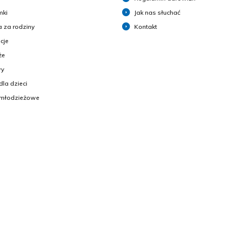
mki
Jak nas słuchać
 za rodziny
Kontakt
cje
że
y
dla dzieci
 młodzieżowe