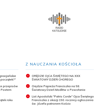
Z NAUCZANIA KOŚCIOŁA
ignacjańskie
ORĘDZIE OJCA ŚWIĘTEGO NA XXX
y początek?"
ŚWIATOWY DZIEŃ CHOREGO
ce przepisów
Orędzie Papieża Franciszka na 58.
m Postem
Światowy Dzień Modlitw o Powołania
List Apostolski "Patris Corde" Ojca Świętego
ątek roku
Franciszka z okazji 150. rocznicy ogłoszenia
św. Józefa patronem Kościo