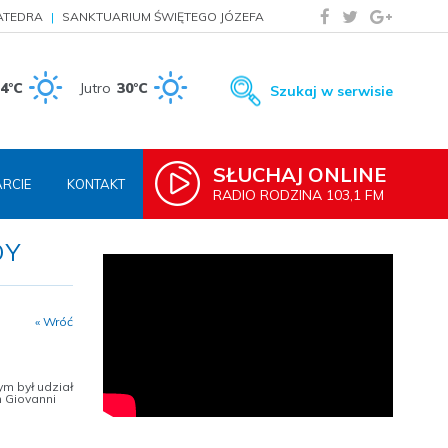
ATEDRA
SANKTUARIUM ŚWIĘTEGO JÓZEFA
4°C
Jutro
30°C
Szukaj w serwisie
SŁUCHAJ ONLINE
RCIE
KONTAKT
RADIO RODZINA 103,1 FM
DY
« Wróć
m był udział
 Giovanni