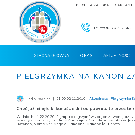
DIECEZJA KALISKA
CARITAS D
TELEFON DO STUDIA:
STRONA GŁÓWNA
O NAS
AKTUALNOŚCI
PIELGRZYMKA NA KANONIZ
21:00 02.11.2010
Aktualności
Pielgrzymka K
Radio Rodzina
Choć już minęło kilkanaście dni od powrotu to przez te
W dniach 14-22.20.2010 grupa pielgrzymów zorganizowana przez 
w Mszy kanonizacyjnej Brata Andrzeja z Kanady, Apostoła św. Józ
Rotondo, Monte San Angelo, Lanciano, Manopello i Loreto.