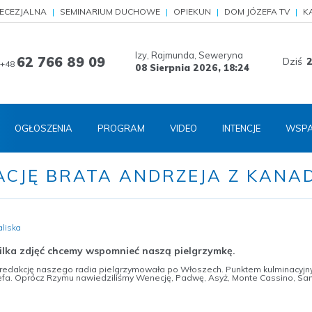
IECEZJALNA
SEMINARIUM DUCHOWE
OPIEKUN
DOM JÓZEFA TV
K
Izy, Rajmunda, Seweryna
62 766 89 09
Dziś
2
+48
08 Sierpnia 2026,
18:24
OGŁOSZENIA
PROGRAM
VIDEO
INTENCJE
WSPA
ACJĘ BRATA ANDRZEJA Z KANA
aliska
 kilka zdjęć chcemy wspomnieć naszą pielgrzymkę.
redakcję naszego radia pielgrzymowała po Włoszech. Punktem kulminacyjny
efa. Oprócz Rzymu nawiedziliśmy Wenecję, Padwę, Asyż, Monte Cassino, San