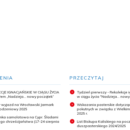
ENIA
PRZECZYTAJ
CJE IGNACJAŃSKIE W CIĄGU ŻYCIA
Tydzień pierwszy - Rekolekcje 
em „Nadzieja... nowy początek”
w ciągu życia "Nadzieja... now
 wyjazd na Wrocławski Jarmark
Wskazania pasterskie dotyczą
odzeniowy 2025
pokutnych w związku z Wielki
2025 r.
ymka samolotowa na Cypr. Śladami
o chrześcijaństwa (17-24 sierpnia
List Biskupa Kaliskiego na pocz
duszpasterskiego 2024/2025