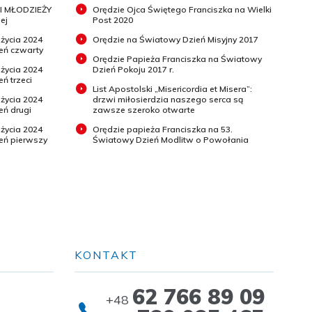
I MŁODZIEŻY
Orędzie Ojca Świętego Franciszka na Wielki
ej
Post 2020
 życia 2024
Orędzie na Światowy Dzień Misyjny 2017
ień czwarty
Orędzie Papieża Franciszka na Światowy
 życia 2024
Dzień Pokoju 2017 r.
eń trzeci
List Apostolski „Misericordia et Misera”:
 życia 2024
drzwi miłosierdzia naszego serca są
eń drugi
zawsze szeroko otwarte
 życia 2024
Orędzie papieża Franciszka na 53.
ień pierwszy
Światowy Dzień Modlitw o Powołania
KONTAKT
62 766 89 09
+48