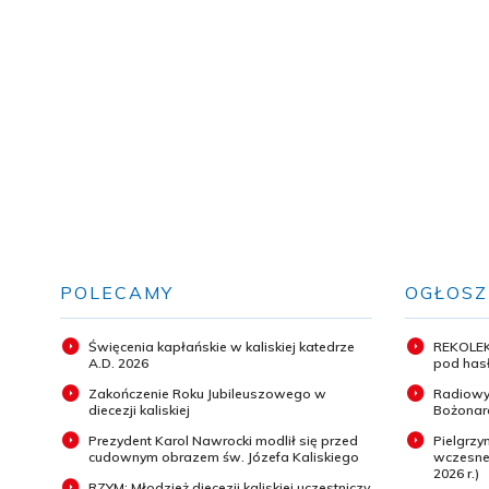
POLECAMY
OGŁOSZ
Święcenia kapłańskie w kaliskiej katedrze
REKOLEK
A.D. 2026
pod hasł
Zakończenie Roku Jubileuszowego w
Radiowy
diecezji kaliskiej
Bożonar
Prezydent Karol Nawrocki modlił się przed
Pielgrz
cudownym obrazem św. Józefa Kaliskiego
wczesneg
2026 r.)
RZYM: Młodzież diecezji kaliskiej uczestniczy