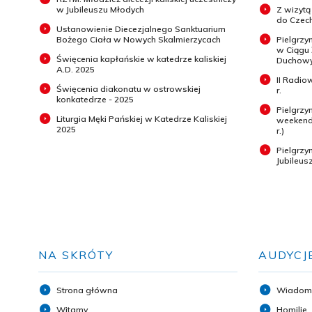
w Jubileuszu Młodych
Z wizytą
do Czech
Ustanowienie Diecezjalnego Sanktuarium
Bożego Ciała w Nowych Skalmierzycach
Pielgrzy
w Ciągu
Święcenia kapłańskie w katedrze kaliskiej
Duchowyc
A.D. 2025
II Radio
Święcenia diakonatu w ostrowskiej
r.
konkatedrze - 2025
Pielgrzy
Liturgia Męki Pańskiej w Katedrze Kaliskiej
weekend 
2025
r.)
Pielgrz
Jubileus
NA SKRÓTY
AUDYCJ
Strona główna
Wiadom
Witamy
Homilie