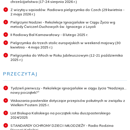
chrześcijaństwa (17-24 sierpnia 2026 r.)
Z wizytą u sąsiadów. Radiowa pielgrzymka do Czech (29 kwietnia -
2 maja 2026 r.)
Pielgrzymi Nadziei - Rekolekcje Ignacjańskie w Ciągu Życia wg
metody Ćwiczeń Duchowych św. Ignacego z Loyoli
II Radiowy Bal Karnawałowy - 8 lutego 2025 r.
Pielgrzymka do trzech stolic europejskich w weekend majowy (30
kwietnia - 4 maja 2025 r.)
Pielgrzymka do Włoch w Roku Jubileuszowym (12-21 października
2025 r.)
PRZECZYTAJ
Tydzień pierwszy - Rekolekcje ignacjańskie w ciągu życia "Nadzieja...
nowy początek?"
Wskazania pasterskie dotyczące przepisów pokutnych w związku z
Wielkim Postem 2025 r.
List Biskupa Kaliskiego na początek roku duszpasterskiego
2024/2025
STANDARDY OCHRONY DZIECI I MŁODZIEŻY - Radio Rodzina
Diecezji Kaliskiej