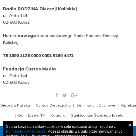
Radio RODZINA Diecezji Kaliskiej
ul. Złota 144
62-800 Kalisz
Numer
nowego
konta bankowego Radia Rodzina Diecezji
Kaliskiej:
78 1090 1128 0000 0001 5260 4471
Fundacja Custos Media
ul. Złota 144
62-800 Kalisz
Diecezja Kaliska
Caritas Diecezjalna
Seminarium Duchowe
Opiekun
Dom Józefa TV
Katedra
Sanktuarium Świętego Józefa
×
Strona korzysta z plików cookies w celu realizacji usług i zgodnie z
Polityką Plików Cookies
. Możesz określić warunki przechowywania lub
COPYRIGHT 2009-2026, RADIO RODZINA 103,1 FM