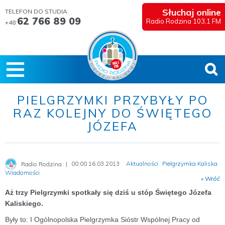
Słuchaj online
TELEFON DO STUDIA:
62 766 89 09
Radio Rodzina 103,1 FM
+48
PIELGRZYMKI PRZYBYŁY PO
RAZ KOLEJNY DO ŚWIĘTEGO
JÓZEFA
00:00 16.03.2013
Aktualności
Pielgrzymka Kaliska
Radio Rodzina
Wiadomości
« Wróć
Aż trzy Pielgrzymki spotkały się dziś u stóp Świętego Józefa
Kaliskiego.
Były to: I Ogólnopolska Pielgrzymka Sióstr Wspólnej Pracy od