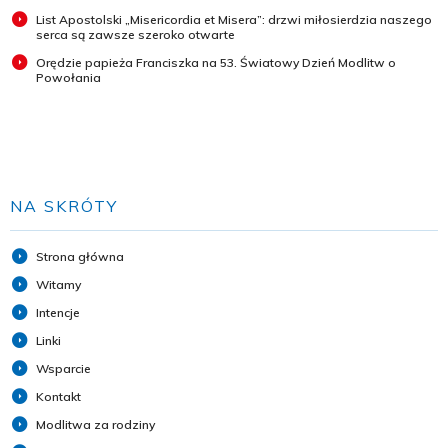
List Apostolski „Misericordia et Misera”: drzwi miłosierdzia naszego
serca są zawsze szeroko otwarte
Orędzie papieża Franciszka na 53. Światowy Dzień Modlitw o
Powołania
NA SKRÓTY
Strona główna
Witamy
Intencje
Linki
Wsparcie
Kontakt
Modlitwa za rodziny