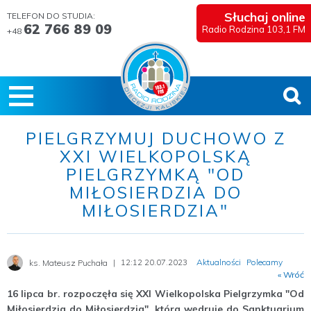
Słuchaj online
TELEFON DO STUDIA:
62 766 89 09
Radio Rodzina 103,1 FM
+48
PIELGRZYMUJ DUCHOWO Z
XXI WIELKOPOLSKĄ
PIELGRZYMKĄ "OD
MIŁOSIERDZIA DO
MIŁOSIERDZIA"
12:12 20.07.2023
Aktualności
Polecamy
ks. Mateusz Puchała
« Wróć
16 lipca br. rozpoczęła się XXI Wielkopolska Pielgrzymka "Od
Miłosierdzia do Miłosierdzia", która wędruje do Sanktuarium