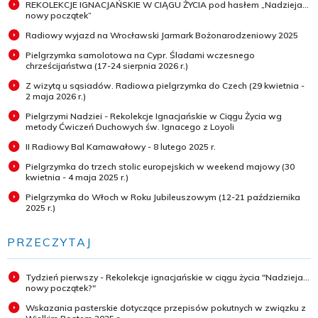
REKOLEKCJE IGNACJAŃSKIE W CIĄGU ŻYCIA pod hasłem „Nadzieja...
nowy początek”
Radiowy wyjazd na Wrocławski Jarmark Bożonarodzeniowy 2025
Pielgrzymka samolotowa na Cypr. Śladami wczesnego
chrześcijaństwa (17-24 sierpnia 2026 r.)
Z wizytą u sąsiadów. Radiowa pielgrzymka do Czech (29 kwietnia -
2 maja 2026 r.)
Pielgrzymi Nadziei - Rekolekcje Ignacjańskie w Ciągu Życia wg
metody Ćwiczeń Duchowych św. Ignacego z Loyoli
II Radiowy Bal Karnawałowy - 8 lutego 2025 r.
Pielgrzymka do trzech stolic europejskich w weekend majowy (30
kwietnia - 4 maja 2025 r.)
Pielgrzymka do Włoch w Roku Jubileuszowym (12-21 października
2025 r.)
PRZECZYTAJ
Tydzień pierwszy - Rekolekcje ignacjańskie w ciągu życia "Nadzieja...
nowy początek?"
Wskazania pasterskie dotyczące przepisów pokutnych w związku z