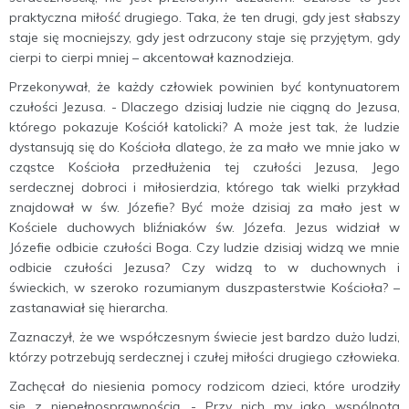
praktyczna miłość drugiego. Taka, że ten drugi, gdy jest słabszy
staje się mocniejszy, gdy jest odrzucony staje się przyjętym, gdy
cierpi to cierpi mniej – akcentował kaznodzieja.
Przekonywał, że każdy człowiek powinien być kontynuatorem
czułości Jezusa. - Dlaczego dzisiaj ludzie nie ciągną do Jezusa,
którego pokazuje Kościół katolicki? A może jest tak, że ludzie
dystansują się do Kościoła dlatego, że za mało we mnie jako w
cząstce Kościoła przedłużenia tej czułości Jezusa, Jego
serdecznej dobroci i miłosierdzia, którego tak wielki przykład
znajdował w św. Józefie? Być może dzisiaj za mało jest w
Kościele duchowych bliźniaków św. Józefa. Jezus widział w
Józefie odbicie czułości Boga. Czy ludzie dzisiaj widzą we mnie
odbicie czułości Jezusa? Czy widzą to w duchownych i
świeckich, w szeroko rozumianym duszpasterstwie Kościoła? –
zastanawiał się hierarcha.
Zaznaczył, że we współczesnym świecie jest bardzo dużo ludzi,
którzy potrzebują serdecznej i czułej miłości drugiego człowieka.
Zachęcał do niesienia pomocy rodzicom dzieci, które urodziły
się z niepełnosprawnością. - Przy nich my jako wspólnota