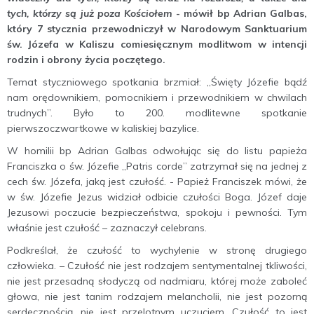
tych, którzy są już poza Kościołem
- mówił bp Adrian Galbas,
który 7 stycznia przewodniczył w Narodowym Sanktuarium
św. Józefa w Kaliszu comiesięcznym modlitwom w intencji
rodzin i obrony życia poczętego.
Temat styczniowego spotkania brzmiał: „Święty Józefie bądź
nam orędownikiem, pomocnikiem i przewodnikiem w chwilach
trudnych”. Było to 200. modlitewne spotkanie
pierwszoczwartkowe w kaliskiej bazylice.
W homilii bp Adrian Galbas odwołując się do listu papieża
Franciszka o św. Józefie „Patris corde” zatrzymał się na jednej z
cech św. Józefa, jaką jest czułość. - Papież Franciszek mówi, że
w św. Józefie Jezus widział odbicie czułości Boga. Józef daje
Jezusowi poczucie bezpieczeństwa, spokoju i pewności. Tym
właśnie jest czułość – zaznaczył celebrans.
Podkreślał, że czułość to wychylenie w stronę drugiego
człowieka. – Czułość nie jest rodzajem sentymentalnej tkliwości,
nie jest przesadną słodyczą od nadmiaru, której może zaboleć
głowa, nie jest tanim rodzajem melancholii, nie jest pozorną
serdecznością, nie jest przelotnym uczuciem. Czułość to jest