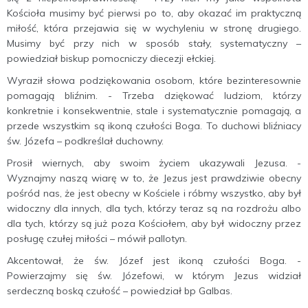
Kościoła musimy być pierwsi po to, aby okazać im praktyczną
miłość, która przejawia się w wychyleniu w stronę drugiego.
Musimy być przy nich w sposób stały, systematyczny –
powiedział biskup pomocniczy diecezji ełckiej.
Wyraził słowa podziękowania osobom, które bezinteresownie
pomagają bliźnim. - Trzeba dziękować ludziom, którzy
konkretnie i konsekwentnie, stale i systematycznie pomagają, a
przede wszystkim są ikoną czułości Boga. To duchowi bliźniacy
św. Józefa – podkreślał duchowny.
Prosił wiernych, aby swoim życiem ukazywali Jezusa. -
Wyznajmy naszą wiarę w to, że Jezus jest prawdziwie obecny
pośród nas, że jest obecny w Kościele i róbmy wszystko, aby był
widoczny dla innych, dla tych, którzy teraz są na rozdrożu albo
dla tych, którzy są już poza Kościołem, aby był widoczny przez
posługę czułej miłości – mówił pallotyn.
Akcentował, że św. Józef jest ikoną czułości Boga. -
Powierzajmy się św. Józefowi, w którym Jezus widział
serdeczną boską czułość – powiedział bp Galbas.