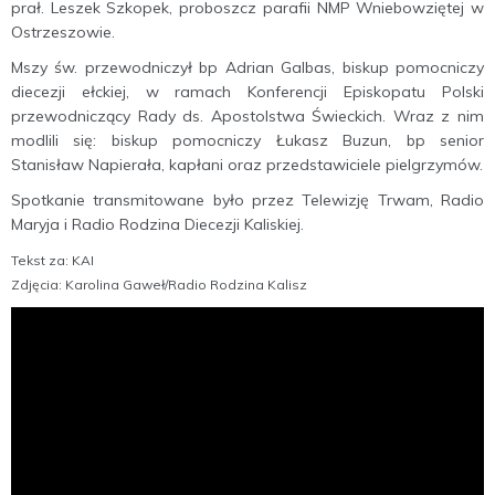
prał. Leszek Szkopek, proboszcz parafii NMP Wniebowziętej w
Ostrzeszowie.
Mszy św. przewodniczył bp Adrian Galbas, biskup pomocniczy
diecezji ełckiej, w ramach Konferencji Episkopatu Polski
przewodniczący Rady ds. Apostolstwa Świeckich. Wraz z nim
modlili się: biskup pomocniczy Łukasz Buzun, bp senior
Stanisław Napierała, kapłani oraz przedstawiciele pielgrzymów.
Spotkanie transmitowane było przez Telewizję Trwam, Radio
Maryja i Radio Rodzina Diecezji Kaliskiej.
Tekst za: KAI
Zdjęcia: Karolina Gaweł/Radio Rodzina Kalisz