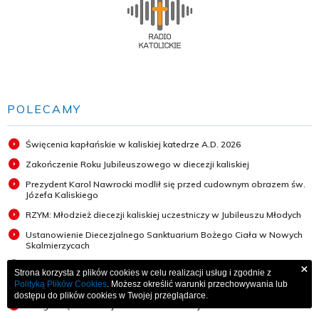
POLECAMY
Święcenia kapłańskie w kaliskiej katedrze A.D. 2026
Zakończenie Roku Jubileuszowego w diecezji kaliskiej
Prezydent Karol Nawrocki modlił się przed cudownym obrazem św.
Józefa Kaliskiego
RZYM: Młodzież diecezji kaliskiej uczestniczy w Jubileuszu Młodych
Ustanowienie Diecezjalnego Sanktuarium Bożego Ciała w Nowych
Skalmierzycach
×
Święcenia kapłańskie w katedrze kaliskiej A.D. 2025
Strona korzysta z plików cookies w celu realizacji usług i zgodnie z
Polityką Plików Cookies
. Możesz określić warunki przechowywania lub
Święcenia diakonatu w ostrowskiej konkatedrze - 2025
dostępu do plików cookies w Twojej przeglądarce.
Liturgia Męki Pańskiej w Katedrze Kaliskiej 2025