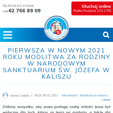
Słuchaj online
TELEFON DO STUDIA:
62 766 89 09
Radio Rodzina 103,1 FM
+48
PIERWSZA W NOWYM 2021
ROKU MODLITWA ZA RODZINY
W NARODOWYM
SANKTUARIUM ŚW. JÓZEFA W
KALISZU
09:28 08.01.2021
Aktualności
Modlitwa za rodziny
Maria Cieślak
« Wróć
Zróbmy wszystko, aby przez posługę czułej miłości Jezus był
widoczny dla tych, którzy są teraz na rozdrożu, a także dla