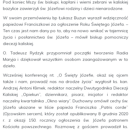
Pod koniec Mszy św. biskupi, kapłani i wierni zebrani w kaliskiej
bazylice zawierzyli św. Józefowi rodziny i dzieci nienarodzone.
W swoim przemówieniu bp Łukasz Buzun wyraził wdzięczność
papieżowi Franciszkowi za ogłoszenie Roku Świętego Józefa. –
Ten czas jest nam dany po to, aby na nowo wnikać w tajemnicę
życia i posłannictwa św. Józefa – mówił biskup pomocniczy
diecezji kaliskiej.
O. Tadeusz Rydzyk przypomniał początki tworzenia Radia
Maryja i dziękował wszystkim osobom zaangażowanym w to
dzieło.
Wcześniej konferencję nt. „O Święty Józefie, okaż się ojcem
także i nam, prowadź nas na drodze życia” wygłosił ks. kan.
Andrzej Antoni Klimek, redaktor naczelny Dwutygodnika Diecezji
Kaliskiej „Opiekun”, dziennikarz, pisarz, inicjator i redaktor
naczelny kwartalnika „Okno wiary”. Duchowny omówił cechy św.
Józefa ukazane w liście papieża Franciszka „Patris corde”
(Ojcowskim sercem), który został opublikowany 8 grudnia 2020
r. z okazji 150. rocznicy ogłoszenia św. Józefa patronem
Kościoła powszechnego. Rozmowę z gościem prowadził ks.