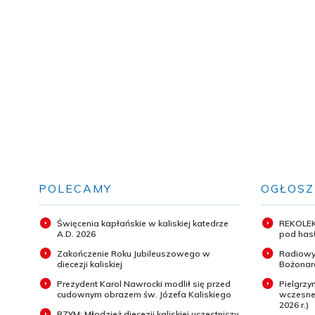
POLECAMY
OGŁOSZ
Święcenia kapłańskie w kaliskiej katedrze
REKOLEK
A.D. 2026
pod hasł
Zakończenie Roku Jubileuszowego w
Radiowy
diecezji kaliskiej
Bożonar
Prezydent Karol Nawrocki modlił się przed
Pielgrz
cudownym obrazem św. Józefa Kaliskiego
wczesneg
2026 r.)
RZYM: Młodzież diecezji kaliskiej uczestniczy