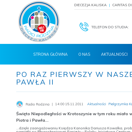
DIECEZJA KALISKA
CARITAS D
TELEFON DO STUDIA:
STRONA GŁÓWNA
O NAS
AKTUALNOŚCI
PO RAZ PIERWSZY W NASZE
PAWŁA II
14:00 15.11.2011
Aktualności
Pielgrzymka K
Radio Rodzina
Święto Niepodległości w Krotoszynie w tym roku miało 
Piotra i Pawła...
...dzięki zaangażowaniu Księdza Kanonika Dariusza Kowalka, pro
pamiątki po Błogosławionym Papieżu - Polaku. Inicjatywa Centrum 