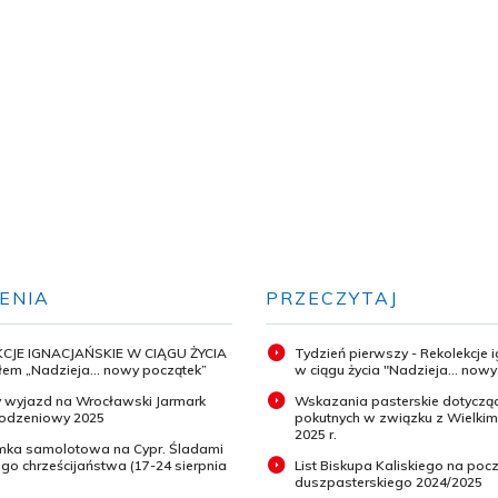
ENIA
PRZECZYTAJ
CJE IGNACJAŃSKIE W CIĄGU ŻYCIA
Tydzień pierwszy - Rekolekcje 
em „Nadzieja... nowy początek”
w ciągu życia "Nadzieja... now
 wyjazd na Wrocławski Jarmark
Wskazania pasterskie dotyczą
odzeniowy 2025
pokutnych w związku z Wielki
2025 r.
ymka samolotowa na Cypr. Śladami
o chrześcijaństwa (17-24 sierpnia
List Biskupa Kaliskiego na pocz
duszpasterskiego 2024/2025