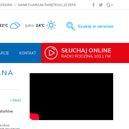
ATEDRA
SANKTUARIUM ŚWIĘTEGO JÓZEFA
22°C
Jutro
24°C
Szukaj w serwisie
SŁUCHAJ ONLINE
RCIE
KONTAKT
RADIO RODZINA 103,1 FM
ANA
« Wróć
ostołów
 sobie
zdowe muzeum