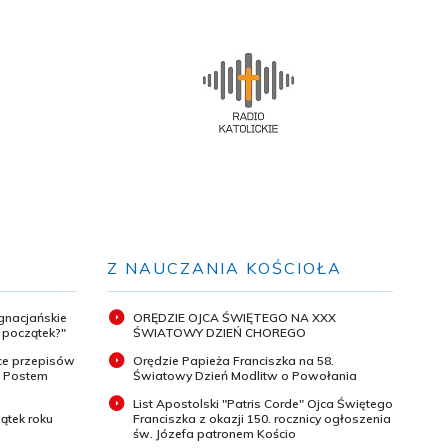
Z NAUCZANIA KOŚCIOŁA
ignacjańskie
ORĘDZIE OJCA ŚWIĘTEGO NA XXX
y początek?"
ŚWIATOWY DZIEŃ CHOREGO
ce przepisów
Orędzie Papieża Franciszka na 58.
m Postem
Światowy Dzień Modlitw o Powołania
List Apostolski "Patris Corde" Ojca Świętego
ątek roku
Franciszka z okazji 150. rocznicy ogłoszenia
św. Józefa patronem Kościo