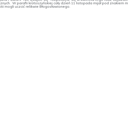
nicznych. W parafii krotoszyńskiej cały dzień 11 listopada mijał pod znakiem 
tii mogli uczcić relikwie Błogosławionego.