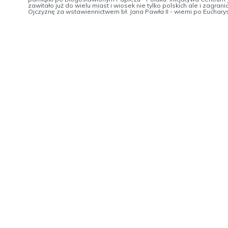
zawitało już do wielu miast i wiosek nie tylko polskich ale i zagra
Ojczyznę za wstawiennictwem bł. Jana Pawła II - wierni po Eucharys