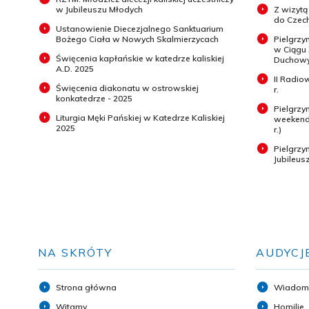
w Jubileuszu Młodych
Z wizytą
do Czech
Ustanowienie Diecezjalnego Sanktuarium
Bożego Ciała w Nowych Skalmierzycach
Pielgrzy
w Ciągu
Święcenia kapłańskie w katedrze kaliskiej
Duchowyc
A.D. 2025
II Radio
Święcenia diakonatu w ostrowskiej
r.
konkatedrze - 2025
Pielgrzy
Liturgia Męki Pańskiej w Katedrze Kaliskiej
weekend 
2025
r.)
Pielgrz
Jubileus
NA SKRÓTY
AUDYCJ
Strona główna
Wiadom
Witamy
Homilie