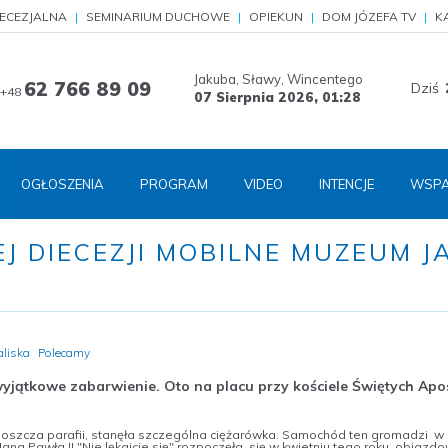
IECEZJALNA
SEMINARIUM DUCHOWE
OPIEKUN
DOM JÓZEFA TV
K
Jakuba, Sławy, Wincentego
62 766 89 09
Dziś
+48
07 Sierpnia 2026,
01:28
OGŁOSZENIA
PROGRAM
VIDEO
INTENCJE
WSPA
J DIECEZJI MOBILNE MUZEUM J
aliska
Polecamy
wyjątkowe zabarwienie. Oto na placu przy kościele Świętych Ap
boszcza parafii, stanęła szczególna ciężarówka. Samochód ten gromadzi w
Jana Pawła II "Nie lękajcie się" rozpoczęła się w kwietniu tego roku, obja