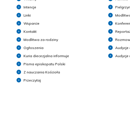
Intencje
Pielgrzy
Linki
Modlitwa
Wsparcie
Konferen
Kontakt
Reporta
Modlitwa za rodziny
Rozmow
Ogłoszenia
Audycje 
Kuria diecezjalna informuje
Audycje
Pisma episkopatu Polski
Z nauczania Kościoła
Przeczytaj