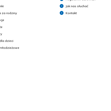
mki
Jak nas słuchać
 za rodziny
Kontakt
cje
że
y
dla dzieci
 młodzieżowe