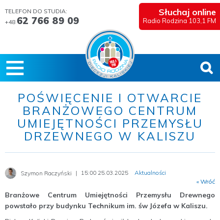
Słuchaj online
TELEFON DO STUDIA:
62 766 89 09
Radio Rodzina 103,1 FM
+48
POŚWIĘCENIE I OTWARCIE
BRANŻOWEGO CENTRUM
UMIEJĘTNOŚCI PRZEMYSŁU
DRZEWNEGO W KALISZU
15:00 25.03.2025
Aktualności
Szymon Raczyński
« Wróć
Branżowe Centrum Umiejętności Przemysłu Drewnego
powstało przy budynku Technikum im. św Józefa w Kaliszu.