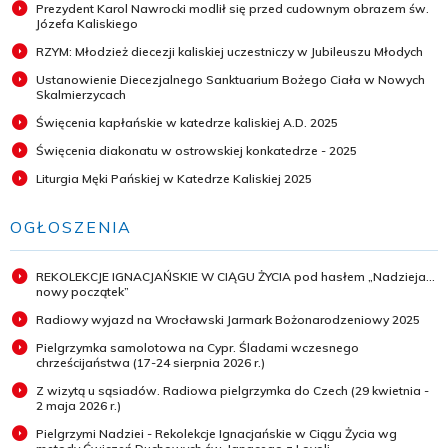
Prezydent Karol Nawrocki modlił się przed cudownym obrazem św.
Józefa Kaliskiego
RZYM: Młodzież diecezji kaliskiej uczestniczy w Jubileuszu Młodych
Ustanowienie Diecezjalnego Sanktuarium Bożego Ciała w Nowych
Skalmierzycach
Święcenia kapłańskie w katedrze kaliskiej A.D. 2025
Święcenia diakonatu w ostrowskiej konkatedrze - 2025
Liturgia Męki Pańskiej w Katedrze Kaliskiej 2025
OGŁOSZENIA
REKOLEKCJE IGNACJAŃSKIE W CIĄGU ŻYCIA pod hasłem „Nadzieja...
nowy początek”
Radiowy wyjazd na Wrocławski Jarmark Bożonarodzeniowy 2025
Pielgrzymka samolotowa na Cypr. Śladami wczesnego
chrześcijaństwa (17-24 sierpnia 2026 r.)
Z wizytą u sąsiadów. Radiowa pielgrzymka do Czech (29 kwietnia -
2 maja 2026 r.)
Pielgrzymi Nadziei - Rekolekcje Ignacjańskie w Ciągu Życia wg