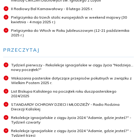
metody Ćwiczeń Duchowych św. Ignacego z Loyoli
II Radiowy Bal Karnawałowy - 8 lutego 2025 r.
Pielgrzymka do trzech stolic europejskich w weekend majowy (30
kwietnia - 4 maja 2025 r.)
Pielgrzymka do Włoch w Roku Jubileuszowym (12-21 października
2025 r.)
PRZECZYTAJ
Tydzień pierwszy - Rekolekcje ignacjańskie w ciągu życia "Nadzieja...
nowy początek?"
Wskazania pasterskie dotyczące przepisów pokutnych w związku z
Wielkim Postem 2025 r.
List Biskupa Kaliskiego na początek roku duszpasterskiego
2024/2025
STANDARDY OCHRONY DZIECI I MŁODZIEŻY - Radio Rodzina
Diecezji Kaliskiej
Rekolekcje ignacjańskie z ciągu życia 2024 "Adamie, gdzie jesteś?" -
Tydzień czwarty
Rekolekcje ignacjańskie z ciągu życia 2024 "Adamie, gdzie jesteś?" -
Tydzień trzeci