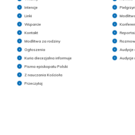
Intencje
Pielgrzy
Linki
Modlitwa
Wsparcie
Konferen
Kontakt
Reporta
Modlitwa za rodziny
Rozmow
Ogłoszenia
Audycje 
Kuria diecezjalna informuje
Audycje
Pisma episkopatu Polski
Z nauczania Kościoła
Przeczytaj