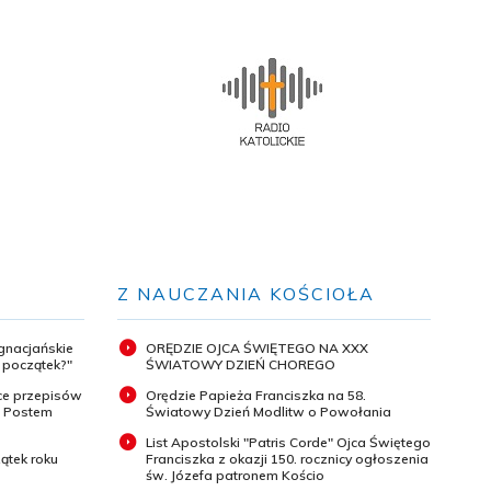
Z NAUCZANIA KOŚCIOŁA
ignacjańskie
ORĘDZIE OJCA ŚWIĘTEGO NA XXX
y początek?"
ŚWIATOWY DZIEŃ CHOREGO
ce przepisów
Orędzie Papieża Franciszka na 58.
m Postem
Światowy Dzień Modlitw o Powołania
List Apostolski "Patris Corde" Ojca Świętego
ątek roku
Franciszka z okazji 150. rocznicy ogłoszenia
św. Józefa patronem Kościo