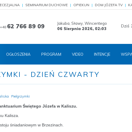
IECEZJALNA
SEMINARIUM DUCHOWE
OPIEKUN
DOM JÓZEFA TV
K
Jakuba, Sławy, Wincentego
62 766 89 09
Dziś
+48
06 Sierpnia 2026,
02:03
OGŁOSZENIA
PROGRAM
VIDEO
INTENCJE
WSPA
ZYMKI - DZIEŃ CZWARTY
aliska
Pielgrzymki
Sanktuarium Świętego Józefa w Kaliszu.
u Kalisza.
ostoju śniadaniowym w Brzezinach.