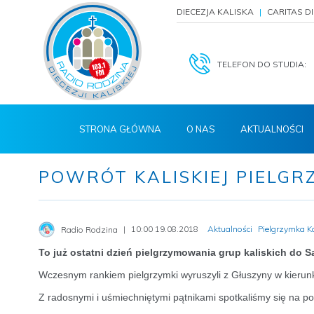
DIECEZJA KALISKA
CARITAS D
TELEFON DO STUDIA:
STRONA GŁÓWNA
O NAS
AKTUALNOŚCI
POWRÓT KALISKIEJ PIELGR
10:00 19.08.2018
Aktualności
Pielgrzymka K
Radio Rodzina
To już ostatni dzień pielgrzymowania grup kaliskich do 
Wczesnym rankiem pielgrzymki wyruszyli z Głuszyny w kierunk
Z radosnymi i uśmiechniętymi pątnikami spotkaliśmy się na p