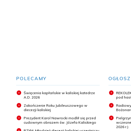
POLECAMY
OGŁOSZ
Święcenia kapłańskie w kaliskiej katedrze
REKOLEK
A.D. 2026
pod hasł
Zakończenie Roku Jubileuszowego w
Radiowy
diecezji kaliskiej
Bożonar
Prezydent Karol Nawrocki modlił się przed
Pielgrz
cudownym obrazem św. Józefa Kaliskiego
wczesneg
2026 r.)
RZYM: Młodzież diecezji kaliskiej uczestniczy