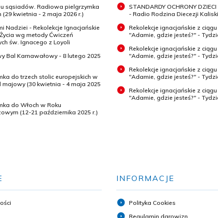
 u sąsiadów. Radiowa pielgrzymka
STANDARDY OCHRONY DZIECI 
 (29 kwietnia - 2 maja 2026 r.)
- Radio Rodzina Diecezji Kaliski
mi Nadziei - Rekolekcje Ignacjańskie
Rekolekcje ignacjańskie z ciągu
 Życia wg metody Ćwiczeń
"Adamie, gdzie jesteś?" - Tydz
h św. Ignacego z Loyoli
Rekolekcje ignacjańskie z ciągu
wy Bal Karnawałowy - 8 lutego 2025
"Adamie, gdzie jesteś?" - Tydzi
Rekolekcje ignacjańskie z ciągu
mka do trzech stolic europejskich w
"Adamie, gdzie jesteś?" - Tydzi
majowy (30 kwietnia - 4 maja 2025
Rekolekcje ignacjańskie z ciągu
"Adamie, gdzie jesteś?" - Tydz
ymka do Włoch w Roku
zowym (12-21 października 2025 r.)
E
INFORMACJE
ości
Polityka Cookies
Regulamin darowizn