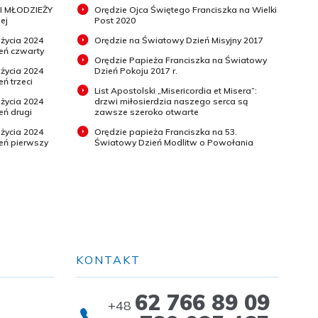
I MŁODZIEŻY
Orędzie Ojca Świętego Franciszka na Wielki
ej
Post 2020
 życia 2024
Orędzie na Światowy Dzień Misyjny 2017
ień czwarty
Orędzie Papieża Franciszka na Światowy
 życia 2024
Dzień Pokoju 2017 r.
eń trzeci
List Apostolski „Misericordia et Misera”:
 życia 2024
drzwi miłosierdzia naszego serca są
eń drugi
zawsze szeroko otwarte
 życia 2024
Orędzie papieża Franciszka na 53.
ień pierwszy
Światowy Dzień Modlitw o Powołania
KONTAKT
62 766 89 09
+48