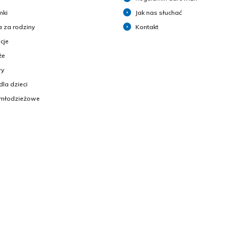
mki
Jak nas słuchać
 za rodziny
Kontakt
cje
że
y
dla dzieci
 młodzieżowe