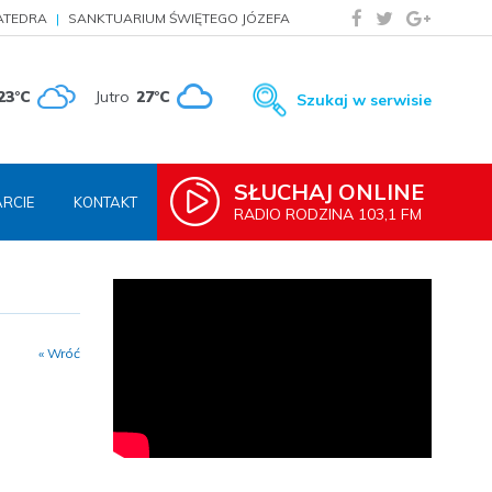
ATEDRA
SANKTUARIUM ŚWIĘTEGO JÓZEFA
23°C
Jutro
27°C
Szukaj w serwisie
SŁUCHAJ ONLINE
RCIE
KONTAKT
RADIO RODZINA 103,1 FM
« Wróć