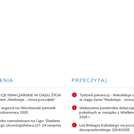
ENIA
PRZECZYTAJ
CJE IGNACJAŃSKIE W CIĄGU ŻYCIA
Tydzień pierwszy - Rekolekcje 
em „Nadzieja... nowy początek”
w ciągu życia "Nadzieja... now
 wyjazd na Wrocławski Jarmark
Wskazania pasterskie dotyczą
odzeniowy 2025
pokutnych w związku z Wielki
2025 r.
ymka samolotowa na Cypr. Śladami
o chrześcijaństwa (17-24 sierpnia
List Biskupa Kaliskiego na pocz
duszpasterskiego 2024/2025