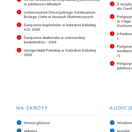
w Jubileuszu Młodych
Z wizytą
do Czech
Ustanowienie Diecezjalnego Sanktuarium
Bożego Ciała w Nowych Skalmierzycach
Pielgrzy
w Ciągu
Święcenia kapłańskie w katedrze kaliskiej
Duchowyc
A.D. 2025
II Radio
Święcenia diakonatu w ostrowskiej
r.
konkatedrze - 2025
Pielgrzy
Liturgia Męki Pańskiej w Katedrze Kaliskiej
weekend 
2025
r.)
Pielgrz
Jubileus
NA SKRÓTY
AUDYCJ
Strona główna
Wiadom
Witamy
Homilie