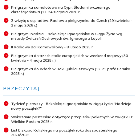
Pielgrzymka samolotowa na Cypr. Śladami wczesnego
chrześcijaństwa (17-24 sierpnia 2026 r.)
Z wizytą u sąsiadów. Radiowa pielgrzymka do Czech (29 kwietnia -
2 maja 2026 r.)
Pielgrzymi Nadziei - Rekolekcje Ignacjańskie w Ciągu Życia wg
metody Ćwiczeń Duchowych św. Ignacego z Loyoli
II Radiowy Bal Karnawałowy - 8 lutego 2025 r.
Pielgrzymka do trzech stolic europejskich w weekend majowy (30
kwietnia - 4 maja 2025 r.)
Pielgrzymka do Włoch w Roku Jubileuszowym (12-21 października
2025 r.)
PRZECZYTAJ
Tydzień pierwszy - Rekolekcje ignacjańskie w ciągu życia "Nadzieja...
nowy początek?"
Wskazania pasterskie dotyczące przepisów pokutnych w związku z
Wielkim Postem 2025 r.
List Biskupa Kaliskiego na początek roku duszpasterskiego
2024/2025