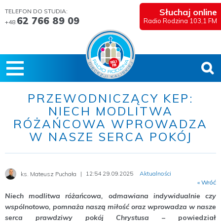
Słuchaj online
TELEFON DO STUDIA:
62 766 89 09
Radio Rodzina 103,1 FM
+48
PRZEWODNICZĄCY KEP:
NIECH MODLITWA
RÓŻAŃCOWA WPROWADZA
W NASZE SERCA POKÓJ
12:54 29.09.2025
Aktualności
ks. Mateusz Puchała
« Wróć
Niech modlitwa różańcowa, odmawiana indywidualnie czy
wspólnotowo, pomnaża naszą miłość oraz wprowadza w nasze
serca prawdziwy pokój Chrystusa
– powiedział