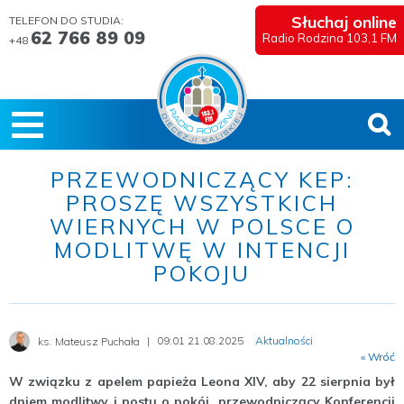
Słuchaj online
TELEFON DO STUDIA:
62 766 89 09
Radio Rodzina 103,1 FM
+48
PRZEWODNICZĄCY KEP:
PROSZĘ WSZYSTKICH
WIERNYCH W POLSCE O
MODLITWĘ W INTENCJI
POKOJU
09:01 21.08.2025
Aktualności
ks. Mateusz Puchała
« Wróć
W związku z apelem papieża Leona XIV, aby 22 sierpnia był
dniem modlitwy i postu o pokój, przewodniczący Konferencji