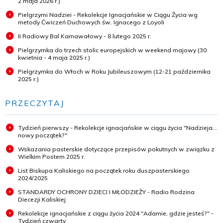
2 maja 2026 r.)
Pielgrzymi Nadziei - Rekolekcje Ignacjańskie w Ciągu Życia wg
metody Ćwiczeń Duchowych św. Ignacego z Loyoli
II Radiowy Bal Karnawałowy - 8 lutego 2025 r.
Pielgrzymka do trzech stolic europejskich w weekend majowy (30
kwietnia - 4 maja 2025 r.)
Pielgrzymka do Włoch w Roku Jubileuszowym (12-21 października
2025 r.)
PRZECZYTAJ
Tydzień pierwszy - Rekolekcje ignacjańskie w ciągu życia "Nadzieja...
nowy początek?"
Wskazania pasterskie dotyczące przepisów pokutnych w związku z
Wielkim Postem 2025 r.
List Biskupa Kaliskiego na początek roku duszpasterskiego
2024/2025
STANDARDY OCHRONY DZIECI I MŁODZIEŻY - Radio Rodzina
Diecezji Kaliskiej
Rekolekcje ignacjańskie z ciągu życia 2024 "Adamie, gdzie jesteś?" -
Tydzień czwarty