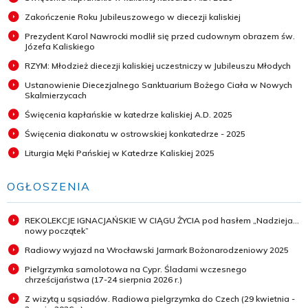
Zakończenie Roku Jubileuszowego w diecezji kaliskiej
Prezydent Karol Nawrocki modlił się przed cudownym obrazem św.
Józefa Kaliskiego
RZYM: Młodzież diecezji kaliskiej uczestniczy w Jubileuszu Młodych
Ustanowienie Diecezjalnego Sanktuarium Bożego Ciała w Nowych
Skalmierzycach
Święcenia kapłańskie w katedrze kaliskiej A.D. 2025
Święcenia diakonatu w ostrowskiej konkatedrze - 2025
Liturgia Męki Pańskiej w Katedrze Kaliskiej 2025
OGŁOSZENIA
REKOLEKCJE IGNACJAŃSKIE W CIĄGU ŻYCIA pod hasłem „Nadzieja...
nowy początek”
Radiowy wyjazd na Wrocławski Jarmark Bożonarodzeniowy 2025
Pielgrzymka samolotowa na Cypr. Śladami wczesnego
chrześcijaństwa (17-24 sierpnia 2026 r.)
Z wizytą u sąsiadów. Radiowa pielgrzymka do Czech (29 kwietnia -