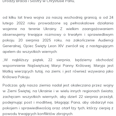
Drodzy Bracia i Siostry w Chrystusie Panu,
od kilku lat trwa wojna za naszą wschodnią granicą, a od 24
lutego 2022 roku prowadzone są pełnoskalowe działania
wojenne na terenie Ukrainy. Z wielkim zaangażowaniem
obserwujemy trwające rozmowy o trwałym i sprawiedliwym
pokoju. 20 sierpnia 2025 roku, na zakończenie Audiencji
Generalnej, Ojciec Święty Leon XIV zwrócił się z następującym
apelem do wszystkich wiernych:
„W najbliższy piątek, 22 sierpnia, będziemy obchodzić
wspomnienie Najświętszej Maryi Panny Królowej. Maryja jest
Matką wierzących tutaj, na ziemi, i jest również wzywana jako
Królowa Pokoju.
Podczas gdy nasza ziemia nadal jest okaleczana przez wojny
w Ziemi Świętej, na Ukrainie i w wielu innych regionach świata,
zachęcam wszystkich wiernych, aby dzień 22 sierpnia przeżyli,
podejmując post i modlitwę, błagając Pana, aby obdarzył nas
pokojem i sprawiedliwością oraz otarł łzy tych, którzy cierpią z
powodu trwających konfliktów zbrojnych.