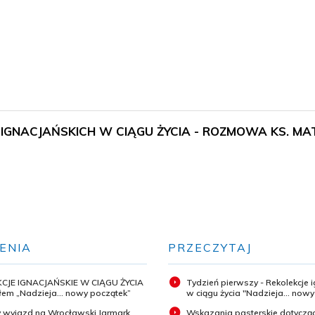
I IGNACJAŃSKICH W CIĄGU ŻYCIA - ROZMOWA KS. M
ENIA
PRZECZYTAJ
CJE IGNACJAŃSKIE W CIĄGU ŻYCIA
Tydzień pierwszy - Rekolekcje 
em „Nadzieja... nowy początek”
w ciągu życia "Nadzieja... now
 wyjazd na Wrocławski Jarmark
Wskazania pasterskie dotyczą