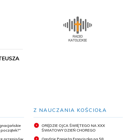
ATEUSZA
Z NAUCZANIA KOŚCIOŁA
ignacjańskie
ORĘDZIE OJCA ŚWIĘTEGO NA XXX
y początek?"
ŚWIATOWY DZIEŃ CHOREGO
ce przepisów
Orędzie Papieża Franciszka na 58.