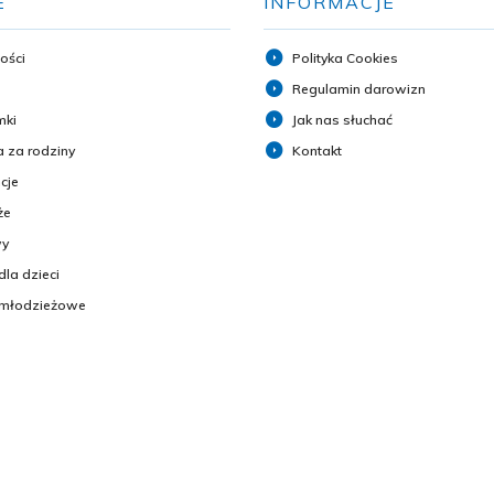
E
INFORMACJE
ości
Polityka Cookies
Regulamin darowizn
mki
Jak nas słuchać
 za rodziny
Kontakt
cje
że
y
dla dzieci
 młodzieżowe