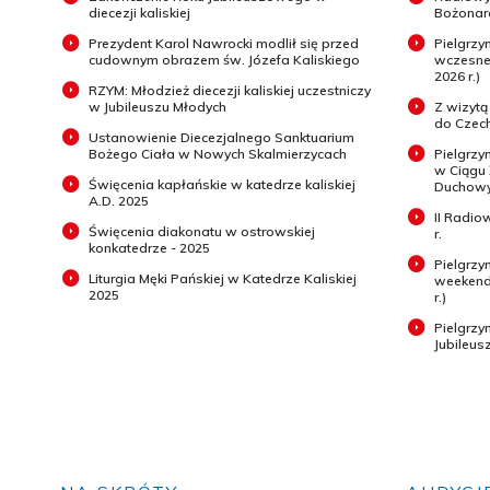
diecezji kaliskiej
Bożonar
Prezydent Karol Nawrocki modlił się przed
Pielgrz
cudownym obrazem św. Józefa Kaliskiego
wczesneg
2026 r.)
RZYM: Młodzież diecezji kaliskiej uczestniczy
w Jubileuszu Młodych
Z wizytą
do Czech
Ustanowienie Diecezjalnego Sanktuarium
Bożego Ciała w Nowych Skalmierzycach
Pielgrzy
w Ciągu
Święcenia kapłańskie w katedrze kaliskiej
Duchowyc
A.D. 2025
II Radio
Święcenia diakonatu w ostrowskiej
r.
konkatedrze - 2025
Pielgrzy
Liturgia Męki Pańskiej w Katedrze Kaliskiej
weekend 
2025
r.)
Pielgrz
Jubileus