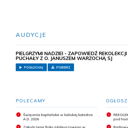
AUDYCJE
PIELGRZYMI NADZIEI - ZAPOWIEDŹ REKOLEKCJ
PUCHAŁY Z O. JANUSZEM WARZOCHĄ SJ
POSŁUCHAJ
POBIERZ
POLECAMY
OGŁOSZ
Święcenia kapłańskie w kaliskiej katedrze
REKOLEK
A.D. 2026
pod hasł
Zakończenie Roku Jubileuszowego w
Radiowy