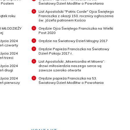
m Postem
Światowy Dzień Modlitw o Powołania
List Apostolski "Patris Corde" Ojca Świętego
ątek roku
Franciszka z okazji 150. rocznicy ogłoszenia
św. Józefa patronem Kościo
I MŁODZIEŻY
Orędzie Ojca Świętego Franciszka na Wielki
ej
Post 2020
 życia 2024
Orędzie na Światowy Dzień Misyjny 2017
ień czwarty
Orędzie Papieża Franciszka na Światowy
 życia 2024
Dzień Pokoju 2017 r.
eń trzeci
List Apostolski „Misericordia et Misera”:
 życia 2024
drzwi miłosierdzia naszego serca są
eń drugi
zawsze szeroko otwarte
 życia 2024
Orędzie papieża Franciszka na 53.
ień pierwszy
Światowy Dzień Modlitw o Powołania