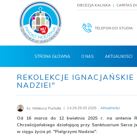
DIECEZJA KALISKA
CARITAS D
TELEFON DO STUDIA:
STRONA GŁÓWNA
O NAS
AKTUALNOŚCI
REKOLEKCJE IGNACJAŃSKIE 
NADZIEI"
14:29 25.03.2025
Aktualności
ks. Mateusz Puchała
Od 16 marca do 12 kwietnia 2025 r. na antenie Ra
Chrześcijańskiego działającą przy Sanktuarium Serca J
w ciągu życia pt. "Pielgrzymi Nadziei".