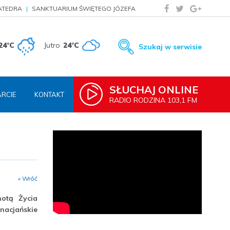
ATEDRA
SANKTUARIUM ŚWIĘTEGO JÓZEFA
24°C
Jutro
24°C
Szukaj w serwisie
SŁUCHAJ ONLINE
RCIE
KONTAKT
RADIO RODZINA 103,1 FM
« Wróć
notą Życia
nacjańskie