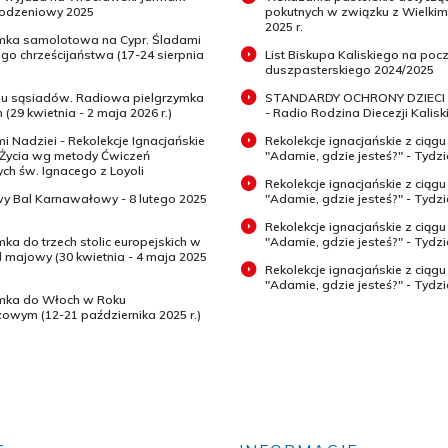
odzeniowy 2025
pokutnych w związku z Wielki
2025 r.
ymka samolotowa na Cypr. Śladami
o chrześcijaństwa (17-24 sierpnia
List Biskupa Kaliskiego na pocz
duszpasterskiego 2024/2025
 u sąsiadów. Radiowa pielgrzymka
STANDARDY OCHRONY DZIECI 
 (29 kwietnia - 2 maja 2026 r.)
- Radio Rodzina Diecezji Kaliski
mi Nadziei - Rekolekcje Ignacjańskie
Rekolekcje ignacjańskie z ciągu
 Życia wg metody Ćwiczeń
"Adamie, gdzie jesteś?" - Tydz
h św. Ignacego z Loyoli
Rekolekcje ignacjańskie z ciągu
wy Bal Karnawałowy - 8 lutego 2025
"Adamie, gdzie jesteś?" - Tydzi
Rekolekcje ignacjańskie z ciągu
mka do trzech stolic europejskich w
"Adamie, gdzie jesteś?" - Tydzi
majowy (30 kwietnia - 4 maja 2025
Rekolekcje ignacjańskie z ciągu
"Adamie, gdzie jesteś?" - Tydz
ymka do Włoch w Roku
zowym (12-21 października 2025 r.)