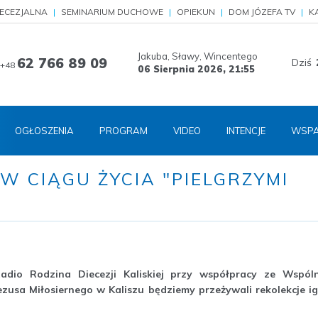
IECEZJALNA
SEMINARIUM DUCHOWE
OPIEKUN
DOM JÓZEFA TV
K
Jakuba, Sławy, Wincentego
62 766 89 09
Dziś
+48
06 Sierpnia 2026,
21:55
OGŁOSZENIA
PROGRAM
VIDEO
INTENCJE
WSPA
W CIĄGU ŻYCIA "PIELGRZYMI
dio Rodzina Diecezji Kaliskiej przy współpracy ze Wspól
ezusa Miłosiernego w Kaliszu będziemy przeżywali rekolekcje ig