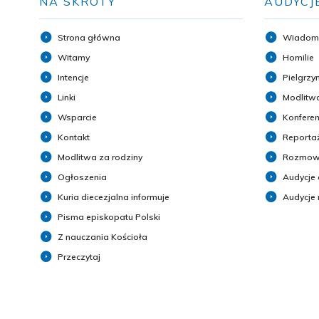
NA SKRÓTY
AUDYCJ
Strona główna
Wiadom
Witamy
Homilie
Intencje
Pielgrzy
Linki
Modlitwa
Wsparcie
Konferen
Kontakt
Reporta
Modlitwa za rodziny
Rozmow
Ogłoszenia
Audycje 
Kuria diecezjalna informuje
Audycje
Pisma episkopatu Polski
Z nauczania Kościoła
Przeczytaj