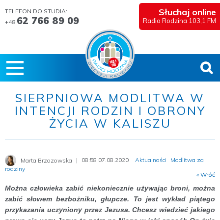
Słuchaj online
TELEFON DO STUDIA:
62 766 89 09
Radio Rodzina 103,1 FM
+48
SIERPNIOWA MODLITWA W
INTENCJI RODZIN I OBRONY
ŻYCIA W KALISZU
08:58 07.08.2020
Aktualności
Modlitwa za
Marta Brzozowska
rodziny
« Wróć
Można człowieka zabić niekoniecznie używając broni, można
zabić słowem bezbożniku, głupcze. To jest wykład piątego
przykazania uczyniony przez Jezusa. Chcesz wiedzieć jakiego