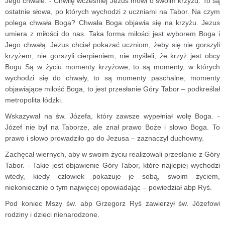
Jego chwale. - Chwilę wcześniej Jezus mówi o swoim krzyżu. To są
ostatnie słowa, po których wychodzi z uczniami na Tabor. Na czym
polega chwała Boga? Chwała Boga objawia się na krzyżu. Jezus
umiera z miłości do nas. Taka forma miłości jest wyborem Boga i
Jego chwałą. Jezus chciał pokazać uczniom, żeby się nie gorszyli
krzyżem, nie gorszyli cierpieniem, nie myśleli, że krzyż jest obcy
Bogu Są w życiu momenty krzyżowe, to są momenty, w których
wychodzi się do chwały, to są momenty paschalne, momenty
objawiające miłość Boga, to jest przesłanie Góry Tabor – podkreślał
metropolita łódzki.
Wskazywał na św. Józefa, który zawsze wypełniał wolę Boga. -
Józef nie był na Taborze, ale znał prawo Boże i słowo Boga. To
prawo i słowo prowadziło go do Jezusa – zaznaczył duchowny.
Zachęcał wiernych, aby w swoim życiu realizowali przesłanie z Góry
Tabor. - Takie jest objawienie Góry Tabor, które najlepiej wychodzi
wtedy, kiedy człowiek pokazuje je sobą, swoim życiem,
niekoniecznie o tym najwięcej opowiadając – powiedział abp Ryś.
Pod koniec Mszy św. abp Grzegorz Ryś zawierzył św. Józefowi
rodziny i dzieci nienarodzone.