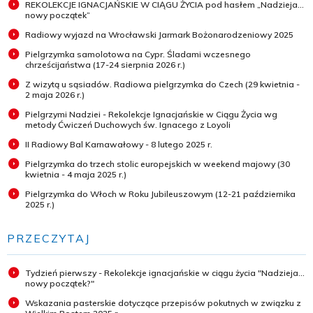
REKOLEKCJE IGNACJAŃSKIE W CIĄGU ŻYCIA pod hasłem „Nadzieja...
nowy początek”
Radiowy wyjazd na Wrocławski Jarmark Bożonarodzeniowy 2025
Pielgrzymka samolotowa na Cypr. Śladami wczesnego
chrześcijaństwa (17-24 sierpnia 2026 r.)
Z wizytą u sąsiadów. Radiowa pielgrzymka do Czech (29 kwietnia -
2 maja 2026 r.)
Pielgrzymi Nadziei - Rekolekcje Ignacjańskie w Ciągu Życia wg
metody Ćwiczeń Duchowych św. Ignacego z Loyoli
II Radiowy Bal Karnawałowy - 8 lutego 2025 r.
Pielgrzymka do trzech stolic europejskich w weekend majowy (30
kwietnia - 4 maja 2025 r.)
Pielgrzymka do Włoch w Roku Jubileuszowym (12-21 października
2025 r.)
PRZECZYTAJ
Tydzień pierwszy - Rekolekcje ignacjańskie w ciągu życia "Nadzieja...
nowy początek?"
Wskazania pasterskie dotyczące przepisów pokutnych w związku z