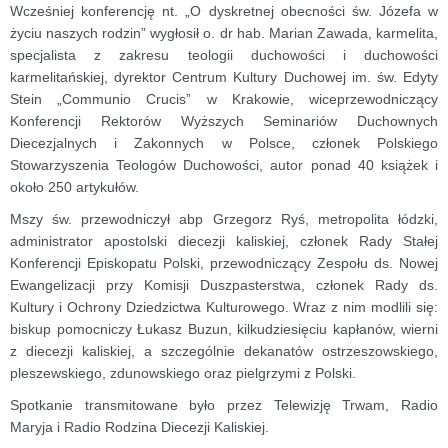
Wcześniej konferencję nt. „O dyskretnej obecności św. Józefa w
życiu naszych rodzin” wygłosił o. dr hab. Marian Zawada, karmelita,
specjalista z zakresu teologii duchowości i duchowości
karmelitańskiej, dyrektor Centrum Kultury Duchowej im. św. Edyty
Stein „Communio Crucis” w Krakowie, wiceprzewodniczący
Konferencji Rektorów Wyższych Seminariów Duchownych
Diecezjalnych i Zakonnych w Polsce, członek Polskiego
Stowarzyszenia Teologów Duchowości, autor ponad 40 książek i
około 250 artykułów.
Mszy św. przewodniczył abp Grzegorz Ryś, metropolita łódzki,
administrator apostolski diecezji kaliskiej, członek Rady Stałej
Konferencji Episkopatu Polski, przewodniczący Zespołu ds. Nowej
Ewangelizacji przy Komisji Duszpasterstwa, członek Rady ds.
Kultury i Ochrony Dziedzictwa Kulturowego. Wraz z nim modlili się:
biskup pomocniczy Łukasz Buzun, kilkudziesięciu kapłanów, wierni
z diecezji kaliskiej, a szczególnie dekanatów ostrzeszowskiego,
pleszewskiego, zdunowskiego oraz pielgrzymi z Polski.
Spotkanie transmitowane było przez Telewizję Trwam, Radio
Maryja i Radio Rodzina Diecezji Kaliskiej.