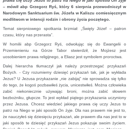
prawa cię uczy Jezus to patrz na Niego w jaki sposób On żyje
– mówił abp Grzegorz Ryś, który 6 sierpnia przewodniczył w
Narodowym Sanktuarium św. Józefa w Kaliszu comiesięcznym
modlitwom w intencji rodzin i obrony życia poczętego.
Temat sierpniowego spotkania brzmiał: „Święty Józef – patron
czasu, który nas przerasta”.
W homilii abp Grzegorz Ryś, odwołując się do Ewangelii o
Przemienieniu na Górze Tabor stwierdził, że Mojżesz jest
uosobieniem prawa religijnego, a Eliasz jest symbolem proroctwa.
Dalej hierarcha tłumaczył jak należy przestrzegać przykazań
Bożych. - Czy rozumiemy dziesięć przykazań tak, jak je wykłada
Jezus? U Jezusa przykazanie „nie zabijaj” nie sprowadza się tylko
do tego, że kogoś pozbawiłeś życia, unicestwiłeś. Można człowieka
zabić niekoniecznie używając broni, można zabić słowem
bezbożniku, głupcze. To jest wykład piątego przykazania uczyniony
przez Jezusa. Chcesz wiedzieć jakiego prawa cię uczy Jezus to
patrz na Niego w jaki sposób On żyje. Dla nas prawem nie jest to,
że nauczyłeś się dziesięciu przykazań, ale prawem dla nas jest to w
jaki sposób te dziesięć przykazań Jezus pokazuje swoim życiem.