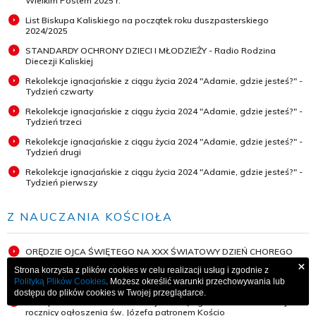
Wielkim Postem 2025 r.
List Biskupa Kaliskiego na początek roku duszpasterskiego
2024/2025
STANDARDY OCHRONY DZIECI I MŁODZIEŻY - Radio Rodzina
Diecezji Kaliskiej
Rekolekcje ignacjańskie z ciągu życia 2024 "Adamie, gdzie jesteś?" -
Tydzień czwarty
Rekolekcje ignacjańskie z ciągu życia 2024 "Adamie, gdzie jesteś?" -
Tydzień trzeci
Rekolekcje ignacjańskie z ciągu życia 2024 "Adamie, gdzie jesteś?" -
Tydzień drugi
Rekolekcje ignacjańskie z ciągu życia 2024 "Adamie, gdzie jesteś?" -
Tydzień pierwszy
Z NAUCZANIA KOŚCIOŁA
ORĘDZIE OJCA ŚWIĘTEGO NA XXX ŚWIATOWY DZIEŃ CHOREGO
×
Strona korzysta z plików cookies w celu realizacji usług i zgodnie z
Orędzie Papieża Franciszka na 58. Światowy Dzień Modlitw o
Polityką Plików Cookies
. Możesz określić warunki przechowywania lub
Powołania
dostępu do plików cookies w Twojej przeglądarce.
List Apostolski "Patris Corde" Ojca Świętego Franciszka z okazji 150.
rocznicy ogłoszenia św. Józefa patronem Kościo