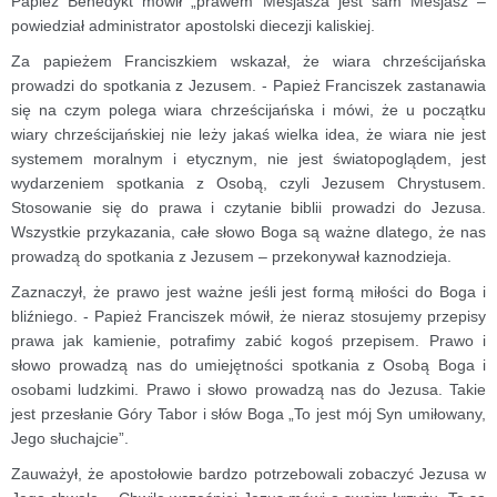
Papież Benedykt mówił „prawem Mesjasza jest sam Mesjasz –
powiedział administrator apostolski diecezji kaliskiej.
Za papieżem Franciszkiem wskazał, że wiara chrześcijańska
prowadzi do spotkania z Jezusem. - Papież Franciszek zastanawia
się na czym polega wiara chrześcijańska i mówi, że u początku
wiary chrześcijańskiej nie leży jakaś wielka idea, że wiara nie jest
systemem moralnym i etycznym, nie jest światopoglądem, jest
wydarzeniem spotkania z Osobą, czyli Jezusem Chrystusem.
Stosowanie się do prawa i czytanie biblii prowadzi do Jezusa.
Wszystkie przykazania, całe słowo Boga są ważne dlatego, że nas
prowadzą do spotkania z Jezusem – przekonywał kaznodzieja.
Zaznaczył, że prawo jest ważne jeśli jest formą miłości do Boga i
bliźniego. - Papież Franciszek mówił, że nieraz stosujemy przepisy
prawa jak kamienie, potrafimy zabić kogoś przepisem. Prawo i
słowo prowadzą nas do umiejętności spotkania z Osobą Boga i
osobami ludzkimi. Prawo i słowo prowadzą nas do Jezusa. Takie
jest przesłanie Góry Tabor i słów Boga „To jest mój Syn umiłowany,
Jego słuchajcie”.
Zauważył, że apostołowie bardzo potrzebowali zobaczyć Jezusa w