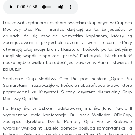
Dziękował kapłanom i osobom świeckim skupionym w Grupach
Modlitwy Ojca Pio. – Bardzo dziękuję za to, że jesteście w
grupach, że się modlicie, wszystkim kapłanom, którzy są
zaangażowani i przyjechali razem z wami, ojcom, którzy
otwierają tutaj swoje bramy klasztoru i kościoła po to, żebyśmy
mogli się wspólnie spotkać i przeżyć Eucharystię. Niech radość
nasza będzie wielka, bo radość jest zawsze w Panu – stwierdził
bp Buzun.
Spotkanie Grup Modlitwy Ojca Pio pod hasłem „Ojciec Pio
Samarytanin” rozpoczęło w kościele nabożeństwo Słowa, które
poprowadził ks. Krzysztof Śliczny, asystent diecezjalny Grup
Modlitwy Ojca Pio.
Po Mszy św. w Szkole Podstawowej im. św. Jana Pawła II
wygłoszono dwie konferencje. Br. Jacek Waligóra OFMCap,
zastępca dyrektora Dzieła Pomocy Ojca Pio w Krakowie
wygłosił wykład nt. „Dzieło pomocy posługą samarytańską”, a
br. Maciej Zinkiewicz, redaktor naczelny Głosu Ojca Pio mówił o