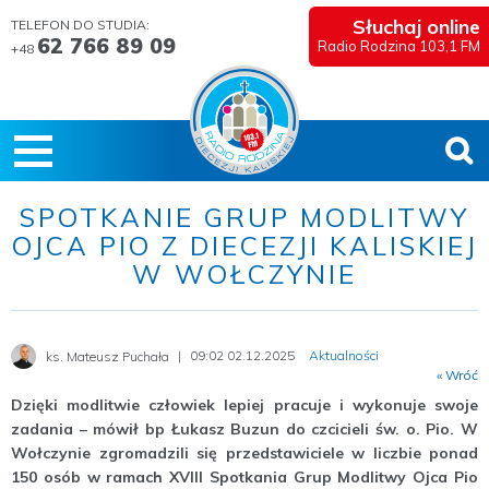
Słuchaj online
TELEFON DO STUDIA:
62 766 89 09
Radio Rodzina 103,1 FM
+48
SPOTKANIE GRUP MODLITWY
OJCA PIO Z DIECEZJI KALISKIEJ
W WOŁCZYNIE
09:02 02.12.2025
Aktualności
ks. Mateusz Puchała
« Wróć
Dzięki modlitwie człowiek lepiej pracuje i wykonuje swoje
zadania – mówił bp Łukasz Buzun do czcicieli św. o. Pio. W
Wołczynie zgromadzili się przedstawiciele w liczbie ponad
150 osób w ramach XVIII Spotkania Grup Modlitwy Ojca Pio