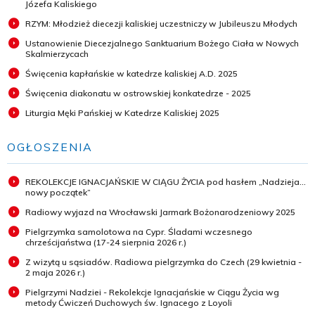
Józefa Kaliskiego
RZYM: Młodzież diecezji kaliskiej uczestniczy w Jubileuszu Młodych
Ustanowienie Diecezjalnego Sanktuarium Bożego Ciała w Nowych
Skalmierzycach
Święcenia kapłańskie w katedrze kaliskiej A.D. 2025
Święcenia diakonatu w ostrowskiej konkatedrze - 2025
Liturgia Męki Pańskiej w Katedrze Kaliskiej 2025
OGŁOSZENIA
REKOLEKCJE IGNACJAŃSKIE W CIĄGU ŻYCIA pod hasłem „Nadzieja...
nowy początek”
Radiowy wyjazd na Wrocławski Jarmark Bożonarodzeniowy 2025
Pielgrzymka samolotowa na Cypr. Śladami wczesnego
chrześcijaństwa (17-24 sierpnia 2026 r.)
Z wizytą u sąsiadów. Radiowa pielgrzymka do Czech (29 kwietnia -
2 maja 2026 r.)
Pielgrzymi Nadziei - Rekolekcje Ignacjańskie w Ciągu Życia wg
metody Ćwiczeń Duchowych św. Ignacego z Loyoli