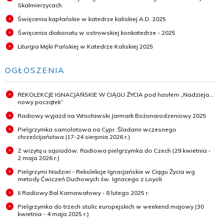
Skalmierzycach
Święcenia kapłańskie w katedrze kaliskiej A.D. 2025
Święcenia diakonatu w ostrowskiej konkatedrze - 2025
Liturgia Męki Pańskiej w Katedrze Kaliskiej 2025
OGŁOSZENIA
REKOLEKCJE IGNACJAŃSKIE W CIĄGU ŻYCIA pod hasłem „Nadzieja...
nowy początek”
Radiowy wyjazd na Wrocławski Jarmark Bożonarodzeniowy 2025
Pielgrzymka samolotowa na Cypr. Śladami wczesnego
chrześcijaństwa (17-24 sierpnia 2026 r.)
Z wizytą u sąsiadów. Radiowa pielgrzymka do Czech (29 kwietnia -
2 maja 2026 r.)
Pielgrzymi Nadziei - Rekolekcje Ignacjańskie w Ciągu Życia wg
metody Ćwiczeń Duchowych św. Ignacego z Loyoli
II Radiowy Bal Karnawałowy - 8 lutego 2025 r.
Pielgrzymka do trzech stolic europejskich w weekend majowy (30
kwietnia - 4 maja 2025 r.)