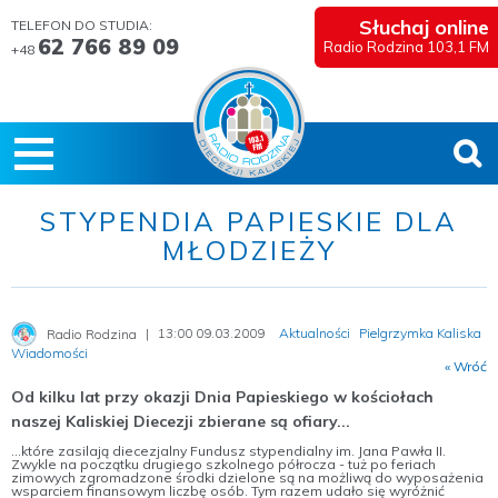
Słuchaj online
TELEFON DO STUDIA:
62 766 89 09
Radio Rodzina 103,1 FM
+48
STYPENDIA PAPIESKIE DLA
MŁODZIEŻY
13:00 09.03.2009
Aktualności
Pielgrzymka Kaliska
Radio Rodzina
Wiadomości
« Wróć
Od kilku lat przy okazji Dnia Papieskiego w kościołach
naszej Kaliskiej Diecezji zbierane są ofiary...
...które zasilają diecezjalny Fundusz stypendialny im. Jana Pawła II.
Zwykle na początku drugiego szkolnego półrocza - tuż po feriach
zimowych zgromadzone środki dzielone są na możliwą do wyposażenia
wsparciem finansowym liczbę osób. Tym razem udało się wyróżnić