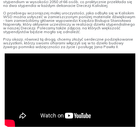
stypendium w wysokości 2050 zł 66 osób, co praktycznie przekłada się
na dwa stypendia w każdym dekanacie Diecezji Kaliskiej.
O przebiegu wczorajszej małej uroczystości, jaka odbyła się w Kaliskim
WSD można usłyszeć w zamieszczonym poniżej materiale dźwiękowym
- tam zamieściliśmy głównie wypowiedzi Księdza Biskupa Stanisława
Napierały, który aktywnie uczestniczy w realizacji dzieła stypendialnego
w naszej Diecezji. Polecamy także zdjęcia, na których większość
stypendystów będzie mogła się odnaleźć.
Przy okazji, również tą drogą, chcemy złożyć serdeczne podziękowanie
wszystkim, którzy swoimi ofiarami włączyli się w to dzieło budowy
żywego pomnika wdzięczności za życie i posługę Jana Pawła II.