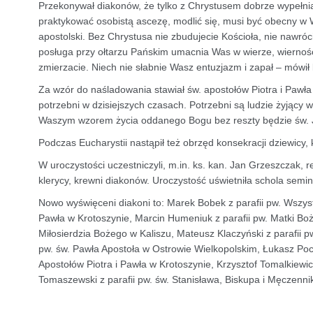
Przekonywał diakonów, że tylko z Chrystusem dobrze wypełni
praktykować osobistą ascezę, modlić się, musi być obecny w W
apostolski. Bez Chrystusa nie zbudujecie Kościoła, nie nawróci
posługa przy ołtarzu Pańskim umacnia Was w wierze, wiernośc
zmierzacie. Niech nie słabnie Wasz entuzjazm i zapał – mówił b
Za wzór do naśladowania stawiał św. apostołów Piotra i Pawła o
potrzebni w dzisiejszych czasach. Potrzebni są ludzie żyjący
Waszym wzorem życia oddanego Bogu bez reszty będzie św. Józe
Podczas Eucharystii nastąpił też obrzęd konsekracji dziewicy,
W uroczystości uczestniczyli, m.in. ks. kan. Jan Grzeszczak
klerycy, krewni diakonów. Uroczystość uświetniła schola semin
Nowo wyświęceni diakoni to: Marek Bobek z parafii pw. Wszystk
Pawła w Krotoszynie, Marcin Humeniuk z parafii pw. Matki B
Miłosierdzia Bożego w Kaliszu, Mateusz Klaczyński z parafii 
pw. św. Pawła Apostoła w Ostrowie Wielkopolskim, Łukasz Pocze
Apostołów Piotra i Pawła w Krotoszynie, Krzysztof Tomalkiewic
Tomaszewski z parafii pw. św. Stanisława, Biskupa i Męczenn