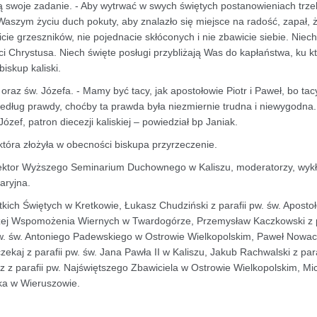
ą swoje zadanie. - Aby wytrwać w swych świętych postanowieniach trz
aszym życiu duch pokuty, aby znalazło się miejsce na radość, zapał, 
cie grzeszników, nie pojednacie skłóconych i nie zbawicie siebie. Niech
i Chrystusa. Niech święte posługi przybliżają Was do kapłaństwa, ku 
iskup kaliski.
raz św. Józefa. - Mamy być tacy, jak apostołowie Piotr i Paweł, bo tac
 według prawdy, choćby ta prawda była niezmiernie trudna i niewygodna
f, patron diecezji kaliskiej – powiedział bp Janiak.
 która złożyła w obecności biskupa przyrzeczenie.
, rektor Wyższego Seminarium Duchownego w Kaliszu, moderatorzy, wyk
aryjna.
ich Świętych w Kretkowie, Łukasz Chudziński z parafii pw. św. Apostoł
ożej Wspomożenia Wiernych w Twardogórze, Przemysław Kaczkowski z p
pw. św. Antoniego Padewskiego w Ostrowie Wielkopolskim, Paweł Nowacki
kaj z parafii pw. św. Jana Pawła II w Kaliszu, Jakub Rachwalski z para
z z parafii pw. Najświętszego Zbawiciela w Ostrowie Wielkopolskim, Mi
ika w Wieruszowie.