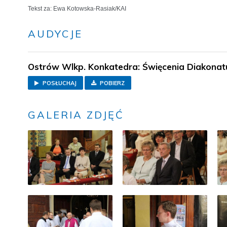
Tekst za: Ewa Kotowska-Rasiak/KAI
AUDYCJE
Ostrów Wlkp. Konkatedra: Święcenia Diakonatu
POSŁUCHAJ
POBIERZ
GALERIA ZDJĘĆ