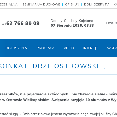
IECEZJALNA
SEMINARIUM DUCHOWE
OPIEKUN
DOM JÓZEFA TV
K
Donaty, Olechny, Kajetana
62 766 89 09
Dziś
+48
07 Sierpnia 2026,
08:33
OGŁOSZENIA
PROGRAM
VIDEO
INTENCJE
WSPA
KONKATEDRZE OSTROWSKIEJ
zeszników, nie pojednacie skłóconych i nie zbawicie siebie - mów
 w Ostrowie Wielkopolskim. Święcenia przyjęło 10 alumnów z W
stać sługą. - Dziś przez słowo jestem wyrażacie chęć swojej służby Ch