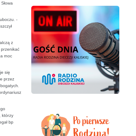
a Słowa
uboczu. -
iszczył
alczą z
 przenikać
ma moc
je się
le przez
 bogatych.
ordynariusz
ego
 którzy
egał bp