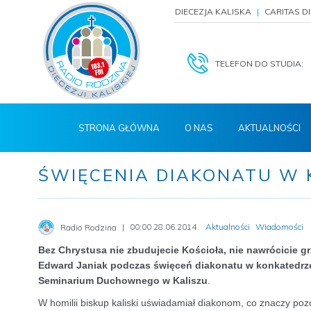
DIECEZJA KALISKA
CARITAS D
TELEFON DO STUDIA:
STRONA GŁÓWNA
O NAS
AKTUALNOŚCI
ŚWIĘCENIA DIAKONATU W 
00:00 28.06.2014
Aktualności
Wiadomości
Radio Rodzina
Bez Chrystusa nie zbudujecie Kościoła, nie nawrócicie gr
Edward Janiak podczas święceń diakonatu w konkatedrze
Seminarium Duchownego w Kaliszu
.
W homilii biskup kaliski uświadamiał diakonom, co znaczy pozo