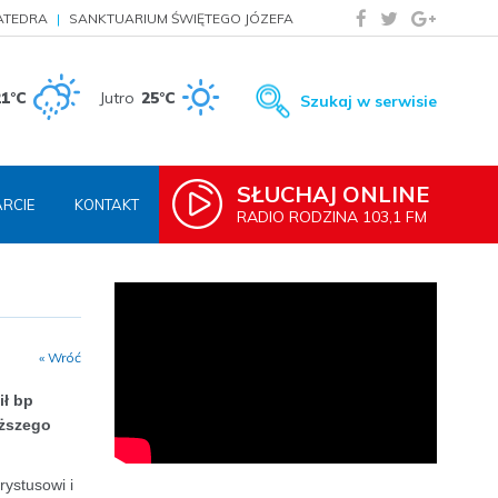
ATEDRA
SANKTUARIUM ŚWIĘTEGO JÓZEFA
21°C
Jutro
25°C
Szukaj w serwisie
SŁUCHAJ ONLINE
RCIE
KONTAKT
RADIO RODZINA 103,1 FM
« Wróć
ił bp
yższego
rystusowi i