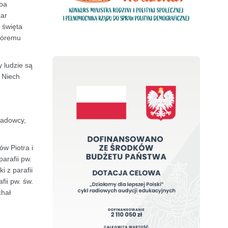
eba
żar
 święta
któremu
y ludzie są
. Niech
ładowcy,
ów Piotra i
arafii pw.
 z parafii
fii pw. św.
chał