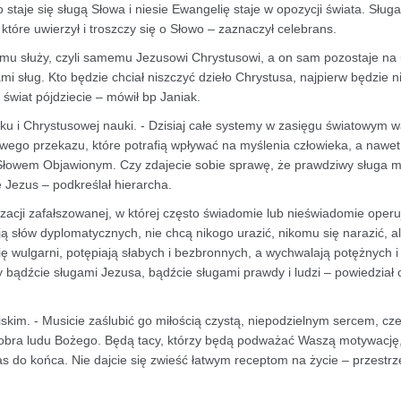
 staje się sługą Słowa i niesie Ewangelię staje w opozycji świata. Sług
tóre uwierzył i troszczy się o Słowo – zaznaczył celebrans.
emu służy, czyli samemu Jezusowi Chrystusowi, a on sam pozostaje na 
 sług. Kto będzie chciał niszczyć dzieło Chrystusa, najpierw będzie n
i świat pójdziecie – mówił bp Janiak.
dku i Chrystusowej nauki. - Dzisiaj całe systemy w zasięgu światowym w
go przekazu, które potrafią wpływać na myślenia człowieka, a nawet
ze Słowem Objawionym. Czy zdajecie sobie sprawę, że prawdziwy sługa 
ę Jezus – podkreślał hierarcha.
zacji zafałszowanej, w której często świadomie lub nieświadomie operu
ą słów dyplomatycznych, nie chcą nikogo urazić, nikomu się narazić, a
się wulgarni, potępiają słabych i bezbronnych, a wychwalają potężnych i
y bądźcie sługami Jezusa, bądźcie sługami prawdy i ludzi – powiedział 
iskim. - Musicie zaślubić go miłością czystą, niepodzielnym sercem, cz
obra ludu Bożego. Będą tacy, którzy będą podważać Waszą motywację,
as do końca. Nie dajcie się zwieść łatwym receptom na życie – przestrz