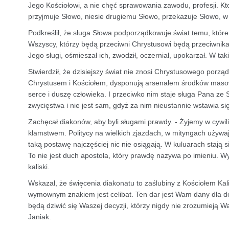
Jego Kościołowi, a nie chęć sprawowania zawodu, profesji. Kto
przyjmuje Słowo, niesie drugiemu Słowo, przekazuje Słowo, w k
Podkreślił, że sługa Słowa podporządkowuje świat temu, któr
Wszyscy, którzy będą przeciwni Chrystusowi będą przeciwnikami
Jego sługi, ośmieszał ich, zwodził, oczerniał, upokarzał. W tak
Stwierdził, że dzisiejszy świat nie znosi Chrystusowego porzą
Chrystusem i Kościołem, dysponują arsenałem środków masowe
serce i duszę człowieka. I przeciwko nim staje sługa Pana 
zwycięstwa i nie jest sam, gdyż za nim nieustannie wstawia si
Zachęcał diakonów, aby byli sługami prawdy. - Żyjemy w cywili
kłamstwem. Politycy na wielkich zjazdach, w mityngach używaj
taką postawę najczęściej nic nie osiągają. W kuluarach stają 
To nie jest duch apostoła, który prawdę nazywa po imieniu. W
kaliski.
Wskazał, że święcenia diakonatu to zaślubiny z Kościołem Kal
wymownym znakiem jest celibat. Ten dar jest Wam dany dla d
będą dziwić się Waszej decyzji, którzy nigdy nie zrozumieją W
Janiak.