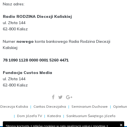
Nasz adres:
Radio RODZINA Diecezji Kaliskiej
ul. Złota 144
62-800 Kalisz
Numer
nowego
konta bankowego Radia Rodzina Diecezji
Kaliskiej:
78 1090 1128 0000 0001 5260 4471
Fundacja Custos Media
ul. Złota 144
62-800 Kalisz
Diecezja Kaliska
Caritas Diecezjalna
Seminarium Duchowe
Opiekun
Dom Józefa TV
Katedra
Sanktuarium Świętego Józefa
×
Strona korzysta z plików cookies w celu realizacji usług i zgodnie z