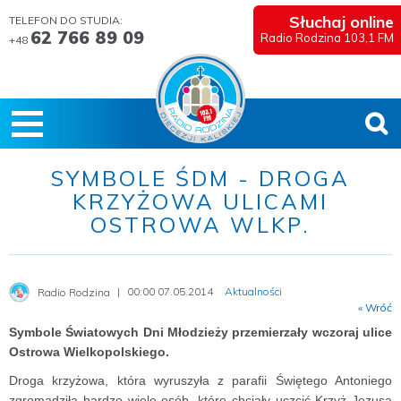
Słuchaj online
TELEFON DO STUDIA:
62 766 89 09
Radio Rodzina 103,1 FM
+48
SYMBOLE ŚDM - DROGA
KRZYŻOWA ULICAMI
OSTROWA WLKP.
00:00 07.05.2014
Aktualności
Radio Rodzina
« Wróć
Symbole Światowych Dni Młodzieży przemierzały wczoraj ulice
Ostrowa Wielkopolskiego.
Droga krzyżowa, która wyruszyła z parafii Świętego Antoniego
zgromadziła bardzo wiele osób, które chciały uczcić Krzyż Jezusa