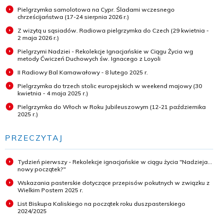
Pielgrzymka samolotowa na Cypr. Śladami wczesnego
chrześcijaństwa (17-24 sierpnia 2026 r.)
Z wizytą u sąsiadów. Radiowa pielgrzymka do Czech (29 kwietnia -
2 maja 2026 r.)
Pielgrzymi Nadziei - Rekolekcje Ignacjańskie w Ciągu Życia wg
metody Ćwiczeń Duchowych św. Ignacego z Loyoli
II Radiowy Bal Karnawałowy - 8 lutego 2025 r.
Pielgrzymka do trzech stolic europejskich w weekend majowy (30
kwietnia - 4 maja 2025 r.)
Pielgrzymka do Włoch w Roku Jubileuszowym (12-21 października
2025 r.)
PRZECZYTAJ
Tydzień pierwszy - Rekolekcje ignacjańskie w ciągu życia "Nadzieja...
nowy początek?"
Wskazania pasterskie dotyczące przepisów pokutnych w związku z
Wielkim Postem 2025 r.
List Biskupa Kaliskiego na początek roku duszpasterskiego
2024/2025