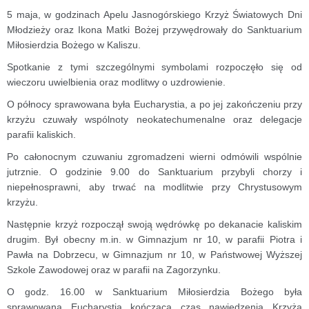
5 maja, w godzinach Apelu Jasnogórskiego Krzyż Światowych Dni
Młodzieży oraz Ikona Matki Bożej przywędrowały do Sanktuarium
Miłosierdzia Bożego w Kaliszu.
Spotkanie z tymi szczególnymi symbolami rozpoczęło się od
wieczoru uwielbienia oraz modlitwy o uzdrowienie.
O północy sprawowana była Eucharystia, a po jej zakończeniu przy
krzyżu czuwały wspólnoty neokatechumenalne oraz delegacje
parafii kaliskich.
Po całonocnym czuwaniu zgromadzeni wierni odmówili wspólnie
jutrznie. O godzinie 9.00 do Sanktuarium przybyli chorzy i
niepełnosprawni, aby trwać na modlitwie przy Chrystusowym
krzyżu.
Następnie krzyż rozpoczął swoją wędrówkę po dekanacie kaliskim
drugim. Był obecny m.in. w Gimnazjum nr 10, w parafii Piotra i
Pawła na Dobrzecu, w Gimnazjum nr 10, w Państwowej Wyższej
Szkole Zawodowej oraz w parafii na Zagorzynku.
O godz. 16.00 w Sanktuarium Miłosierdzia Bożego była
sprawowana Eucharystia kończąca czas nawiedzenia Krzyża