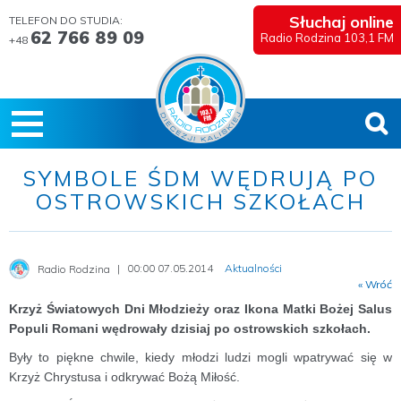
Słuchaj online
TELEFON DO STUDIA:
62 766 89 09
Radio Rodzina 103,1 FM
+48
SYMBOLE ŚDM WĘDRUJĄ PO
OSTROWSKICH SZKOŁACH
00:00 07.05.2014
Aktualności
Radio Rodzina
« Wróć
Krzyż Światowych Dni Młodzieży oraz Ikona Matki Bożej Salus
Populi Romani wędrowały dzisiaj po ostrowskich szkołach.
Były to piękne chwile, kiedy młodzi ludzi mogli wpatrywać się w
Krzyż Chrystusa i odkrywać Bożą Miłość.