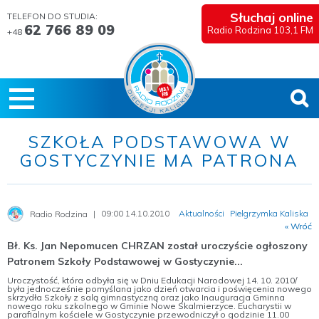
Słuchaj online
TELEFON DO STUDIA:
62 766 89 09
Radio Rodzina 103,1 FM
+48
SZKOŁA PODSTAWOWA W
GOSTYCZYNIE MA PATRONA
09:00 14.10.2010
Aktualności
Pielgrzymka Kaliska
Radio Rodzina
« Wróć
Bł. Ks. Jan Nepomucen CHRZAN został uroczyście ogłoszony
Patronem Szkoły Podstawowej w Gostyczynie...
Uroczystość, która odbyła się w Dniu Edukacji Narodowej 14. 10. 2010/
była jednocześnie pomyślana jako dzień otwarcia i poświęcenia nowego
skrzydła Szkoły z salą gimnastyczną oraz jako Inauguracja Gminna
nowego roku szkolnego w Gminie Nowe Skalmierzyce. Eucharystii w
parafialnym kościele w Gostyczynie przewodniczył o godzinie 11.00