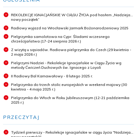
REKOLEKCJE IGNACJAŃSKIE W CIĄGU ŻYCIA pod hasłem „Nadzieja...
nowy początek”
Radiowy wyjazd na Wrocławski Jarmark Bożonarodzeniowy 2025
Pielgrzymka samolotowa na Cypr. Śladami wczesnego
chrześcijaństwa (17-24 sierpnia 2026 r.)
Z wizytą u sąsiadów. Radiowa pielgrzymka do Czech (29 kwietnia -
2 maja 2026 r.)
Pielgrzymi Nadziei - Rekolekcje Ignacjańskie w Ciągu Życia wg
metody Ćwiczeń Duchowych św. Ignacego z Loyoli
II Radiowy Bal Karnawałowy - 8 lutego 2025 r.
Pielgrzymka do trzech stolic europejskich w weekend majowy (30
kwietnia - 4 maja 2025 r.)
Pielgrzymka do Włoch w Roku Jubileuszowym (12-21 października
2025 r.)
PRZECZYTAJ
Tydzień pierwszy - Rekolekcje ignacjańskie w ciągu życia "Nadzieja...
nowy początek?"