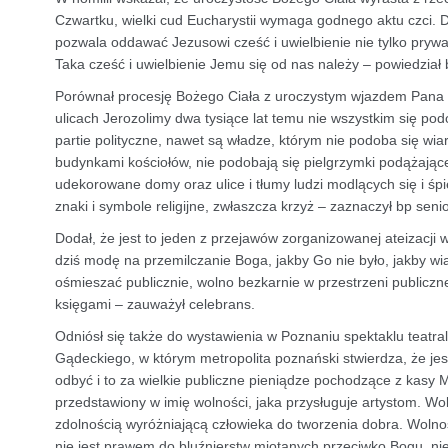
Czwartku, wielki cud Eucharystii wymaga godnego aktu czci. 
pozwala oddawać Jezusowi cześć i uwielbienie nie tylko prywat
Taka cześć i uwielbienie Jemu się od nas należy – powiedział 
Porównał procesję Bożego Ciała z uroczystym wjazdem Pana Je
ulicach Jerozolimy dwa tysiące lat temu nie wszystkim się pod
partie polityczne, nawet są władze, którym nie podoba się w
budynkami kościołów, nie podobają się pielgrzymki podążające
udekorowane domy oraz ulice i tłumy ludzi modlących się i śp
znaki i symbole religijne, zwłaszcza krzyż – zaznaczył bp senio
Dodał, że jest to jeden z przejawów zorganizowanej ateizacji
dziś modę na przemilczanie Boga, jakby Go nie było, jakby wi
ośmieszać publicznie, wolno bezkarnie w przestrzeni publiczn
księgami – zauważył celebrans.
Odniósł się także do wystawienia w Poznaniu spektaklu teatral
Gądeckiego, w którym metropolita poznański stwierdza, że jes
odbyć i to za wielkie publiczne pieniądze pochodzące z kasy 
przedstawiony w imię wolności, jaka przysługuje artystom. Wo
zdolnością wyróżniającą człowieka do tworzenia dobra. Woln
nie jest prawem do bluźnierstw miotanych przeciwko Bogu, nie