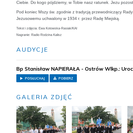
Ciebie. Do kogo pójdziemy, w Tobie nasz ratunek. Jezu pozost
Pod koniec Mszy św. zgodnie z tradycją przewodniczący Rady 
Jezusowemu uchwalony w 1934 r. przez Radę Miejską.
Tekst i zdjęcia: Ewa Kotowska-Rasiak/KAI
Nagranie: Radio Rodzina Kalisz
AUDYCJE
Bp Stanisław NAPIERAŁA - Ostrów Wlkp.: Uroc
POSŁUCHAJ
POBIERZ
GALERIA ZDJĘĆ