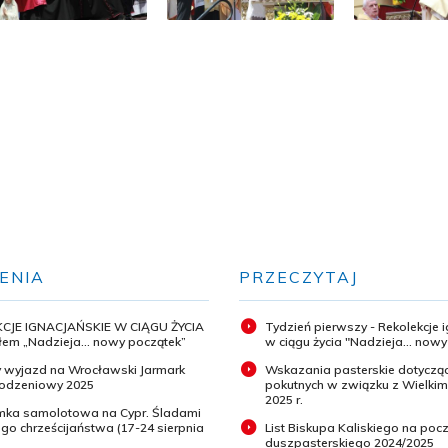
ENIA
PRZECZYTAJ
CJE IGNACJAŃSKIE W CIĄGU ŻYCIA
Tydzień pierwszy - Rekolekcje 
em „Nadzieja... nowy początek”
w ciągu życia "Nadzieja... now
 wyjazd na Wrocławski Jarmark
Wskazania pasterskie dotyczą
odzeniowy 2025
pokutnych w związku z Wielki
2025 r.
ymka samolotowa na Cypr. Śladami
o chrześcijaństwa (17-24 sierpnia
List Biskupa Kaliskiego na pocz
duszpasterskiego 2024/2025