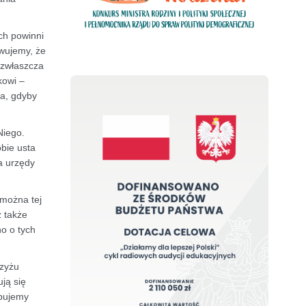
ch powinni
rwujemy, że
 zwłaszcza
kowi –
ia, gdyby
Niego.
bie usta
a urzędy
 można tej
z także
no o tych
rzyżu
ją się
ebujemy