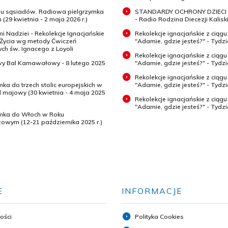
 u sąsiadów. Radiowa pielgrzymka
STANDARDY OCHRONY DZIECI 
 (29 kwietnia - 2 maja 2026 r.)
- Radio Rodzina Diecezji Kaliski
mi Nadziei - Rekolekcje Ignacjańskie
Rekolekcje ignacjańskie z ciągu
 Życia wg metody Ćwiczeń
"Adamie, gdzie jesteś?" - Tydz
h św. Ignacego z Loyoli
Rekolekcje ignacjańskie z ciągu
wy Bal Karnawałowy - 8 lutego 2025
"Adamie, gdzie jesteś?" - Tydzi
Rekolekcje ignacjańskie z ciągu
mka do trzech stolic europejskich w
"Adamie, gdzie jesteś?" - Tydzi
majowy (30 kwietnia - 4 maja 2025
Rekolekcje ignacjańskie z ciągu
"Adamie, gdzie jesteś?" - Tydz
ymka do Włoch w Roku
zowym (12-21 października 2025 r.)
E
INFORMACJE
ości
Polityka Cookies