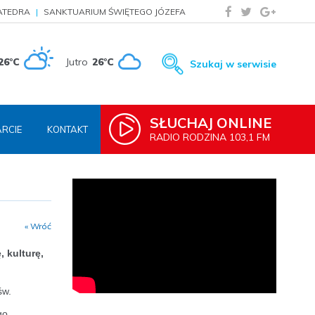
ATEDRA
SANKTUARIUM ŚWIĘTEGO JÓZEFA
26°C
Jutro
26°C
Szukaj w serwisie
SŁUCHAJ ONLINE
RCIE
KONTAKT
RADIO RODZINA 103,1 FM
« Wróć
 kulturę,
św.
go