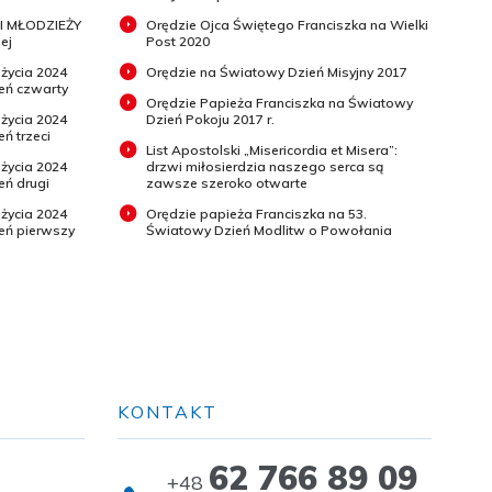
I MŁODZIEŻY
Orędzie Ojca Świętego Franciszka na Wielki
ej
Post 2020
 życia 2024
Orędzie na Światowy Dzień Misyjny 2017
ień czwarty
Orędzie Papieża Franciszka na Światowy
 życia 2024
Dzień Pokoju 2017 r.
eń trzeci
List Apostolski „Misericordia et Misera”:
 życia 2024
drzwi miłosierdzia naszego serca są
eń drugi
zawsze szeroko otwarte
 życia 2024
Orędzie papieża Franciszka na 53.
ień pierwszy
Światowy Dzień Modlitw o Powołania
KONTAKT
62 766 89 09
+48