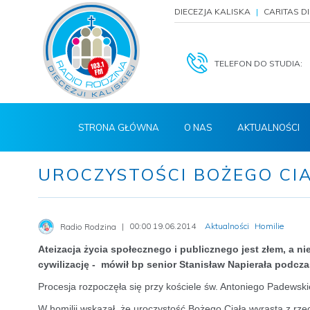
DIECEZJA KALISKA
CARITAS D
TELEFON DO STUDIA:
STRONA GŁÓWNA
O NAS
AKTUALNOŚCI
UROCZYSTOŚCI BOŻEGO CI
00:00 19.06.2014
Aktualności
Homilie
Radio Rodzina
Ateizacja życia społecznego i publicznego jest złem, a ni
cywilizację - mówił bp senior Stanisław Napierała podcz
Procesja rozpoczęła się przy kościele św. Antoniego Padewskie
W homilii wskazał, że uroczystość Bożego Ciała wyrasta z rz