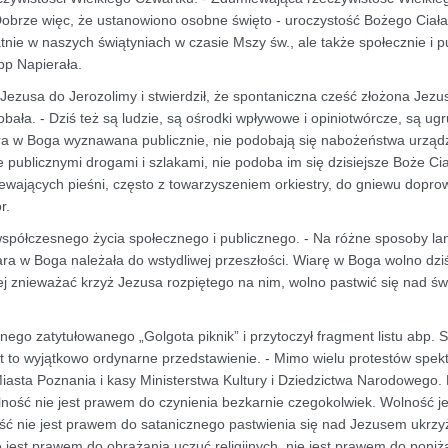
Dobrze więc, że ustanowiono osobne święto - uroczystość Bożego Ciała
nie w naszych świątyniach w czasie Mszy św., ale także społecznie i pu
bp Napierała.
zusa do Jerozolimy i stwierdził, że spontaniczna cześć złożona Jezu
obała. - Dziś też są ludzie, są ośrodki wpływowe i opiniotwórcze, są ug
iara w Boga wyznawana publicznie, nie podobają się nabożeństwa urzą
 publicznymi drogami i szlakami, nie podoba im się dzisiejsze Boże Cia
iewających pieśni, często z towarzyszeniem orkiestry, do gniewu dopro
r.
 współczesnego życia społecznego i publicznego. - Na różne sposoby lan
ara w Boga należała do wstydliwej przeszłości. Wiarę w Boga wolno dzi
ej znieważać krzyż Jezusa rozpiętego na nim, wolno pastwić się nad św
nego zatytułowanego „Golgota piknik” i przytoczył fragment listu abp. 
t to wyjątkowo ordynarne przedstawienie. - Mimo wielu protestów spekt
Miasta Poznania i kasy Ministerstwa Kultury i Dziedzictwa Narodowego.
lność nie jest prawem do czynienia bezkarnie czegokolwiek. Wolność je
ość nie jest prawem do satanicznego pastwienia się nad Jezusem ukr
 jest prawem do obrażania uczuć religijnych, nie jest prawem do poniż