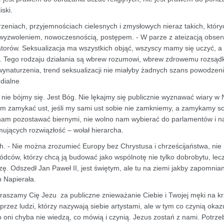
ski.
zeniach, przyjemnościach cielesnych i zmysłowych nieraz takich, który
ym wyzwoleniem, nowoczesnością, postępem. - W parze z ateizacją obse
rmatorów. Seksualizacja ma wszystkich objąć, wszyscy mamy się uczyć, a
w. Tego rodzaju działania są wbrew rozumowi, wbrew zdrowemu rozsąd
, wynaturzenia, trend seksualizacji nie miałyby żadnych szans powodzen
edialne
nie bójmy się. Jest Bóg. Nie lękajmy się publicznie wyznawać wiary w 
m zamykać ust, jeśli my sami ust sobie nie zamkniemy, a zamykamy so
no nam pozostawać biernymi, nie wolno nam wybierać do parlamentów i n
mujących rozwiązłość – wołał hierarcha.
. - Nie można zrozumieć Europy bez Chrystusa i chrześcijaństwa, nie
ódców, którzy chcą ją budować jako wspólnotę nie tylko dobrobytu, lec
ę. Odszedł Jan Paweł II, jest świętym, ale tu na ziemi jakby zapomnia
 Napierała.
raszamy Cię Jezu za publiczne znieważanie Ciebie i Twojej męki na k
ez ludzi, którzy nazywają siebie artystami, ale w tym co czynią okazu
 oni chyba nie wiedzą, co mówią i czynią. Jezus zostań z nami. Potrz