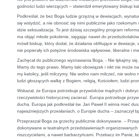
godności ludzi wierzących – stwierdził emerytowany biskup kali
Podkreślał, że bez Boga ludzie grzęzną w dewiacjach, wynatur
się wstydzić, a nie obnosić się nimi publicznie jako rzekom
idzie seksualizacja. To jest dzisiaj szczególny program refo
ma objąć młode pokolenie, sięgając nawet do przedszkolakó
mówił biskup, który dodał, że działania obfitujące w dewiacje
nie popierały ich potężne środowiska wpływowe, liberalne i m
Zachęcał do publicznego wyznawania Boga. - Nie lękajmy się, 
Mamy do tego prawo. Mamy taki obowiązek i nikt nie może na
my katolicy, jeśli milczymy. Nie wolno nam milczeć, nie wol
ludzi głoszących walkę z Bogiem, religią, Kościołem, ludzi pro
Wskazał, że Europa potrzebuje przywódców mądrych i dobrych
rzeczywistości historycznej zacierać. Europa potrzebuje przyw
ducha. Europa jak podkreślał św. Jan Paweł II winna mieć dusz
najważniejszych przesłaniach, o Europie ducha – zaznaczył bp
Przepraszał Boga za grzechy publicznie dokonywane. – Przep
dokonywane w teatralnych przedstawieniach organizowanych prz
niszczycielami, a nawet barbarzyńcami. Przebacz im Panie, bo