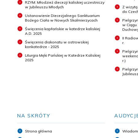
RZYM: Młodzież diecezji kaliskiej uczestniczy
w Jubileuszu Młodych
Z wizytą
do Czech
Ustanowienie Diecezjalnego Sanktuarium
Bożego Ciała w Nowych Skalmierzycach
Pielgrzy
w Ciągu
Święcenia kapłańskie w katedrze kaliskiej
Duchowyc
A.D. 2025
II Radio
Święcenia diakonatu w ostrowskiej
r.
konkatedrze - 2025
Pielgrzy
Liturgia Męki Pańskiej w Katedrze Kaliskiej
weekend 
2025
r.)
Pielgrz
Jubileus
NA SKRÓTY
AUDYCJ
Strona główna
Wiadom