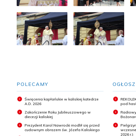
POLECAMY
OGŁOSZ
Święcenia kapłańskie w kaliskiej katedrze
REKOLEK
A.D. 2026
pod hasł
Zakończenie Roku Jubileuszowego w
Radiowy
diecezji kaliskiej
Bożonar
Prezydent Karol Nawrocki modlił się przed
Pielgrz
cudownym obrazem św. Józefa Kaliskiego
wczesneg
2026 r.)