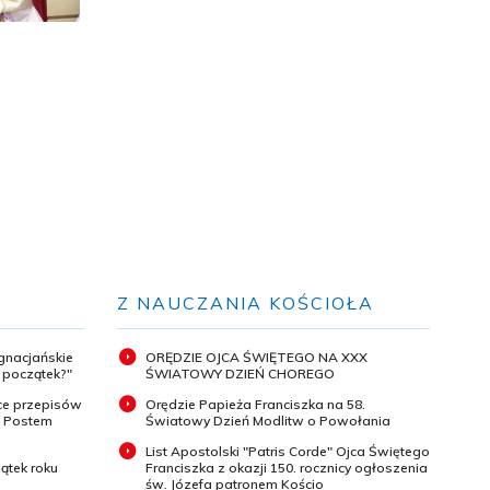
Z NAUCZANIA KOŚCIOŁA
ignacjańskie
ORĘDZIE OJCA ŚWIĘTEGO NA XXX
y początek?"
ŚWIATOWY DZIEŃ CHOREGO
ce przepisów
Orędzie Papieża Franciszka na 58.
m Postem
Światowy Dzień Modlitw o Powołania
List Apostolski "Patris Corde" Ojca Świętego
ątek roku
Franciszka z okazji 150. rocznicy ogłoszenia
św. Józefa patronem Kościo