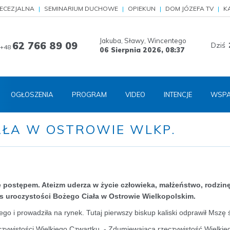
IECEZJALNA
SEMINARIUM DUCHOWE
OPIEKUN
DOM JÓZEFA TV
K
Jakuba, Sławy, Wincentego
62 766 89 09
Dziś
+48
06 Sierpnia 2026,
08:37
OGŁOSZENIA
PROGRAM
VIDEO
INTENCJE
WSPA
AŁA W OSTROWIE WLKP.
e postępem. Ateizm uderza w życie człowieka, małżeństwo, rodzinę,
as uroczystości Bożego Ciała w Ostrowie Wielkopolskim.
go i prowadziła na rynek. Tutaj pierwszy biskup kaliski odprawił Mszę 
eczywistości Wielkiego Czwartku. - Zdumiewająca rzeczywistość Wielkie