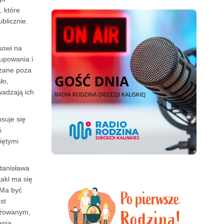
, które
blicznie.
sowi na
rupowania i
dzane poza
ło,
wadzają ich
suje się
ś
iętymi
Stanisława
akl ma się
 Ma być
st
zyżowanym,
ania