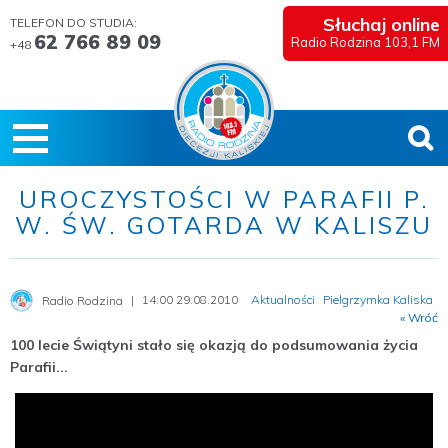
Słuchaj online
TELEFON DO STUDIA:
62 766 89 09
Radio Rodzina 103,1 FM
+48
UROCZYSTOŚCI W PARAFII P.
W. ŚW. GOTARDA W KALISZU
14:00 29.08.2010
Aktualności
Pielgrzymka Kaliska
Radio Rodzina
« Wróć
100 lecie Świątyni stało się okazją do podsumowania życia
Parafii...