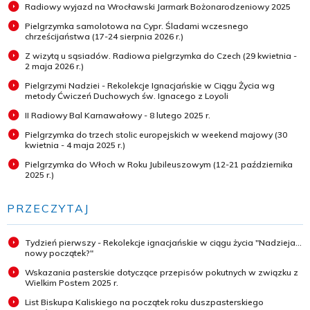
Radiowy wyjazd na Wrocławski Jarmark Bożonarodzeniowy 2025
Pielgrzymka samolotowa na Cypr. Śladami wczesnego
chrześcijaństwa (17-24 sierpnia 2026 r.)
Z wizytą u sąsiadów. Radiowa pielgrzymka do Czech (29 kwietnia -
2 maja 2026 r.)
Pielgrzymi Nadziei - Rekolekcje Ignacjańskie w Ciągu Życia wg
metody Ćwiczeń Duchowych św. Ignacego z Loyoli
II Radiowy Bal Karnawałowy - 8 lutego 2025 r.
Pielgrzymka do trzech stolic europejskich w weekend majowy (30
kwietnia - 4 maja 2025 r.)
Pielgrzymka do Włoch w Roku Jubileuszowym (12-21 października
2025 r.)
PRZECZYTAJ
Tydzień pierwszy - Rekolekcje ignacjańskie w ciągu życia "Nadzieja...
nowy początek?"
Wskazania pasterskie dotyczące przepisów pokutnych w związku z
Wielkim Postem 2025 r.
List Biskupa Kaliskiego na początek roku duszpasterskiego