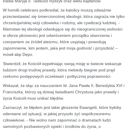
Radia Maryja o. Tadeusz Rydzyk oraz wielu kapłanów.
W homilii celebrans podkreślał, że katolicy muszą odważnie
przeciwstawiać się śmiercionośnej ideologii, która zagraża nie tylko
chrześcijańskiej wizji człowieka i rodziny, ale cywilizacji ludzkiej. -
Kłamstwo tej ideologii odwołujące się do nieograniczonej wolności
w sferze płciowości jest odwróceniem porządku stworzenia i
czerpaniem ze źródeł ateizmu, które usypiają i powodują
zapomnienie, kim jestem, jaka jest moja godność i przyszłość –
mówił abp Depo.
Stwierdził, że Kościół wypełniając swoją misję w świecie wskazuje
ludziom drogi trudnej prawdy, która niekiedy biegnie pod prąd
rzekomo postępowych oczekiwań i politycznej poprawności.
Wskazał, że idąc za nauczaniem bł. Jana Pawła II, Benedykta XVI i
Franciszka, którzy są dzisiaj świadkami Chrystusa jako prawdy i
życia Kościół musi unikać błędów.
Zaznaczył, że błędem jest takie głoszenie Ewangelii, które byłoby
oderwane od sytuacji, w jakiej przyszło żyć współczesnemu
człowiekowi. - Nie wolno nam zapominać o dramatach ludzi
samotnych pozbawionych opieki i środków do życia, o