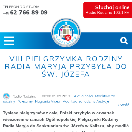
Słuchaj online
TELEFON DO STUDIA:
62 766 89 09
Radio Rodzina 103,1 FM
+48
VIII PIELGRZYMKA RODZINY
RADIA MARYJA PRZYBYŁA DO
ŚW. JÓZEFA
00:00 05.09.2013
Aktualności
Modlitwa za
Radio Rodzina
rodziny
Polecamy
Nagrania Video
Modlitwa za rodziny Audycje
« Wróć
Tysiące pielgrzymów z całej Polski przybyło w czwartek
wieczorem w ramach Ogólnopolskiej Pielgrzymki Rodziny
Radia Maryja do Sanktuarium św. Józefa w Kaliszu, aby modlić