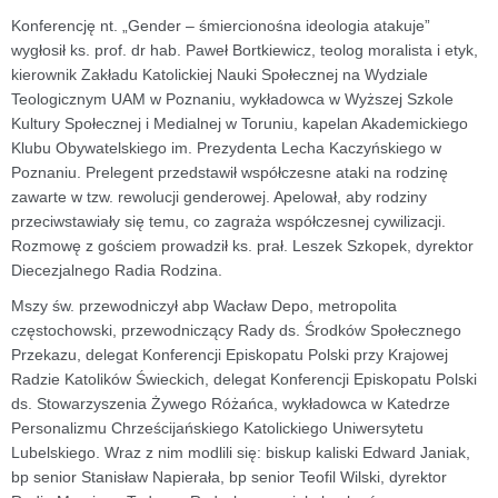
Konferencję nt. „Gender – śmiercionośna ideologia atakuje”
wygłosił ks. prof. dr hab. Paweł Bortkiewicz, teolog moralista i etyk,
kierownik Zakładu Katolickiej Nauki Społecznej na Wydziale
Teologicznym UAM w Poznaniu, wykładowca w Wyższej Szkole
Kultury Społecznej i Medialnej w Toruniu, kapelan Akademickiego
Klubu Obywatelskiego im. Prezydenta Lecha Kaczyńskiego w
Poznaniu. Prelegent przedstawił współczesne ataki na rodzinę
zawarte w tzw. rewolucji genderowej. Apelował, aby rodziny
przeciwstawiały się temu, co zagraża współczesnej cywilizacji.
Rozmowę z gościem prowadził ks. prał. Leszek Szkopek, dyrektor
Diecezjalnego Radia Rodzina.
Mszy św. przewodniczył abp Wacław Depo, metropolita
częstochowski, przewodniczący Rady ds. Środków Społecznego
Przekazu, delegat Konferencji Episkopatu Polski przy Krajowej
Radzie Katolików Świeckich, delegat Konferencji Episkopatu Polski
ds. Stowarzyszenia Żywego Różańca, wykładowca w Katedrze
Personalizmu Chrześcijańskiego Katolickiego Uniwersytetu
Lubelskiego. Wraz z nim modlili się: biskup kaliski Edward Janiak,
bp senior Stanisław Napierała, bp senior Teofil Wilski, dyrektor