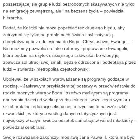
poszerzającej się grupie ludzi bezrobotnych skazywanych nie tylko
na emigrację zewnętrzną, ale i na bezsens życia – powiedział
hierarcha.
Dodał, że Kościół nie może popełniać też drugiego błędu, aby
zatrzymał się tylko na problemach świata i był instytucją
charytatywną bez odniesienia do Boga i Chrystusowej Ewangelii. -
Nie możemy pozwolić na takie reformy i poprawianie Ewangelii,
która będzie na użytek dzisiejszego człowieka, bo wtedy jej
zbawcza sól utraci swój smak, będzie odrzucona i podeptana przez
ludzi – stwierdził metropolita częstochowski.
Ubolewał, że w szkołach wprowadzane są programy godzące w
rodzinę. - Jaskrawym przykładem tej postawy w przeciwieństwie do
rodzin mocnych wiarą w Boga i trzeźwo myślącym są programy
nauczania dzieci od wieku przedszkolnego i wszelkiego wymiaru
szkół brutalnej edukacji seksualnej, a czyni się to na wzór szkól
szwedzkich, w których według danych statystycznych jest
największy w całym świecie odsetek samobójstw wśród młodzieży –
powiedział celebrans.
Swoje rozważanie zakończył modlitwą Jana Pawła II, która ma być