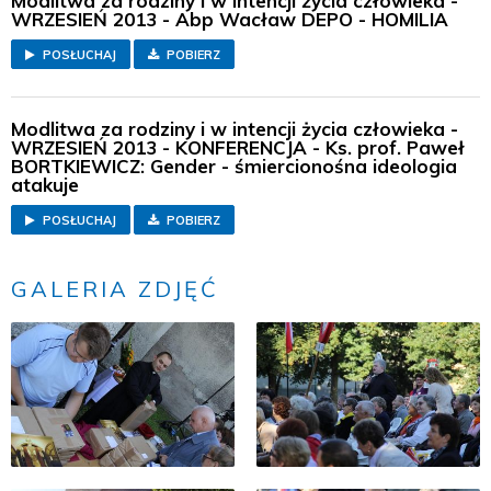
Modlitwa za rodziny i w intencji życia człowieka -
WRZESIEŃ 2013 - Abp Wacław DEPO - HOMILIA
POSŁUCHAJ
POBIERZ
Modlitwa za rodziny i w intencji życia człowieka -
WRZESIEŃ 2013 - KONFERENCJA - Ks. prof. Paweł
BORTKIEWICZ: Gender - śmiercionośna ideologia
atakuje
POSŁUCHAJ
POBIERZ
GALERIA ZDJĘĆ