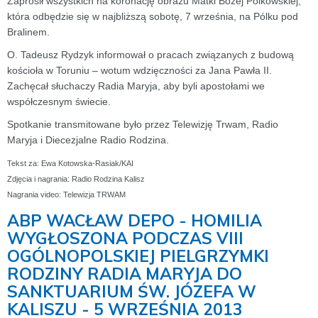
Zaprosił wszystkich na koronację obrazu Matki Bożej Pólkowskiej,
która odbędzie się w najbliższą sobotę, 7 września, na Pólku pod
Bralinem.
O. Tadeusz Rydzyk informował o pracach związanych z budową
kościoła w Toruniu – wotum wdzięczności za Jana Pawła II.
Zachęcał słuchaczy Radia Maryja, aby byli apostołami we
współczesnym świecie.
Spotkanie transmitowane było przez Telewizję Trwam, Radio
Maryja i Diecezjalne Radio Rodzina.
Tekst za: Ewa Kotowska-Rasiak/KAI
Zdjęcia i nagrania: Radio Rodzina Kalisz
Nagrania video: Telewizja TRWAM
ABP WACŁAW DEPO - HOMILIA
WYGŁOSZONA PODCZAS VIII
OGÓLNOPOLSKIEJ PIELGRZYMKI
RODZINY RADIA MARYJA DO
SANKTUARIUM ŚW. JÓZEFA W
KALISZU - 5 WRZEŚNIA 2013