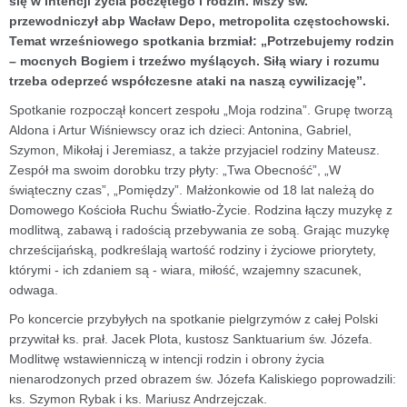
się w intencji życia poczętego i rodzin. Mszy św.
przewodniczył abp Wacław Depo, metropolita częstochowski.
Temat wrześniowego spotkania brzmiał: „Potrzebujemy rodzin
– mocnych Bogiem i trzeźwo myślących. Siłą wiary i rozumu
trzeba odeprzeć współczesne ataki na naszą cywilizację”.
Spotkanie rozpoczął koncert zespołu „Moja rodzina”. Grupę tworzą
Aldona i Artur Wiśniewscy oraz ich dzieci: Antonina, Gabriel,
Szymon, Mikołaj i Jeremiasz, a także przyjaciel rodziny Mateusz.
Zespół ma swoim dorobku trzy płyty: „Twa Obecność”, „W
świąteczny czas”, „Pomiędzy”. Małżonkowie od 18 lat należą do
Domowego Kościoła Ruchu Światło-Życie. Rodzina łączy muzykę z
modlitwą, zabawą i radością przebywania ze sobą. Grając muzykę
chrześcijańską, podkreślają wartość rodziny i życiowe priorytety,
którymi - ich zdaniem są - wiara, miłość, wzajemny szacunek,
odwaga.
Po koncercie przybyłych na spotkanie pielgrzymów z całej Polski
przywitał ks. prał. Jacek Plota, kustosz Sanktuarium św. Józefa.
Modlitwę wstawienniczą w intencji rodzin i obrony życia
nienarodzonych przed obrazem św. Józefa Kaliskiego poprowadzili:
ks. Szymon Rybak i ks. Mariusz Andrzejczak.