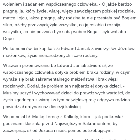
wołaniem i zadaniem współczesnego człowieka. - O jakże bardzo
pragnę, ja, który życie, wiarę, więzy zawdzięczam polskiej rodzinie,
matce i ojcu, jakże pragnę, aby rodzina ta nie przestała być Bogiem
silna, ażeby przezwyciężyła wszystko, co ją osłabia i rozbija,
wszystko, co nie pozwala być sobą wobec Boga – cytował abp
Depo.
Po komunii św. biskup kaliski Edward Janiak zawierzył św. Józefowi
małżonków, życie nienarodzonych i całe rodziny.
W swoim przemówieniu bp Edward Janiak stwierdził, że
współczesnego człowieka dotyka problem braku rodziny, w czym
wyraża się brak sakramentalnego małżeństwa i brak więzi
rodzinnych. Dodał, że problem ten najbardziej dotyka dzieci. -
Musimy uczyć i wychowywać dzieci do prawdziwych wartości, do
życia zgodnego z wiarą i w tym największą rolę odgrywa rodzina –
powiedział ordynariusz diecezji kaliskiej.
Wspomniał bł. Matkę Teresę z Kalkuty, która – jak podkreślał –
godzinami klęczała przed Najświętszym Sakramentem, by
zaczerpnąć sił od Jezusa i nieść pomoc potrzebującym.