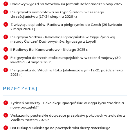
Radiowy wyjazd na Wrocławski Jarmark Bożonarodzeniowy 2025
Pielgrzymka samolotowa na Cypr. Śladami wczesnego
chrześcijaństwa (17-24 sierpnia 2026 r.)
Z wizytą u sąsiadów. Radiowa pielgrzymka do Czech (29 kwietnia -
2 maja 2026 r.)
Pielgrzymi Nadziei - Rekolekcje Ignacjańskie w Ciągu Życia wg
metody Ćwiczeń Duchowych św. Ignacego z Loyoli
II Radiowy Bal Karnawałowy - 8 lutego 2025 r.
Pielgrzymka do trzech stolic europejskich w weekend majowy (30
kwietnia - 4 maja 2025 r.)
Pielgrzymka do Włoch w Roku Jubileuszowym (12-21 października
2025 r.)
PRZECZYTAJ
Tydzień pierwszy - Rekolekcje ignacjańskie w ciągu życia "Nadzieja...
nowy początek?"
Wskazania pasterskie dotyczące przepisów pokutnych w związku z
Wielkim Postem 2025 r.
List Biskupa Kaliskiego na początek roku duszpasterskiego