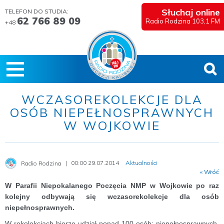
Słuchaj online
TELEFON DO STUDIA:
62 766 89 09
Radio Rodzina 103,1 FM
+48
WCZASOREKOLEKCJE DLA
OSÓB NIEPEŁNOSPRAWNYCH
W WOJKOWIE
00:00 29.07.2014
Aktualności
Radio Rodzina
« Wróć
W Parafii Niepokalanego Poczęcia NMP w Wojkowie po raz
kolejny odbywają się wczasorekolekcje dla osób
niepełnosprawnych.
W rekolekcjach bierze udział ponad 100 osób: niepełnosprawnych,