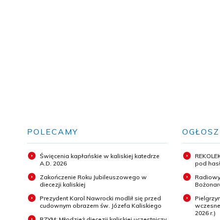
POLECAMY
OGŁOSZ
Święcenia kapłańskie w kaliskiej katedrze
REKOLEK
A.D. 2026
pod hasł
Zakończenie Roku Jubileuszowego w
Radiowy
diecezji kaliskiej
Bożonar
Prezydent Karol Nawrocki modlił się przed
Pielgrz
cudownym obrazem św. Józefa Kaliskiego
wczesneg
2026 r.)
RZYM: Młodzież diecezji kaliskiej uczestniczy