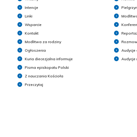
Intencje
Pielgrzy
Linki
Modlitwa
Wsparcie
Konferen
Kontakt
Reporta
Modlitwa za rodziny
Rozmow
Ogłoszenia
Audycje 
Kuria diecezjalna informuje
Audycje
Pisma episkopatu Polski
Z nauczania Kościoła
Przeczytaj