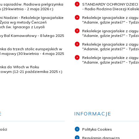
 u sąsiadów. Radiowa pielgrzymka
STANDARDY OCHRONY DZIECI 
 (29 kwietnia - 2 maja 2026 r.)
- Radio Rodzina Diecezji Kaliski
mi Nadziei - Rekolekcje Ignacjańskie
Rekolekcje ignacjańskie z ciągu
 Życia wg metody Ćwiczeń
"Adamie, gdzie jesteś?" - Tydz
h św. Ignacego z Loyoli
Rekolekcje ignacjańskie z ciągu
wy Bal Karnawałowy - 8 lutego 2025
"Adamie, gdzie jesteś?" - Tydzi
Rekolekcje ignacjańskie z ciągu
mka do trzech stolic europejskich w
"Adamie, gdzie jesteś?" - Tydzi
majowy (30 kwietnia - 4 maja 2025
Rekolekcje ignacjańskie z ciągu
"Adamie, gdzie jesteś?" - Tydz
ymka do Włoch w Roku
zowym (12-21 października 2025 r.)
E
INFORMACJE
ości
Polityka Cookies
Regulamin darowizn