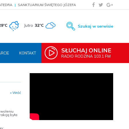
ATEDRA
SANKTUARIUM ŚWIĘTEGO JÓZEFA
29°C
Jutro
32°C
Szukaj w serwisie
SŁUCHAJ ONLINE
RCIE
KONTAKT
RADIO RODZINA 103,1 FM
« Wróć
zwoleniu
akcją była
MY