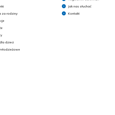
mki
Jak nas słuchać
 za rodziny
Kontakt
cje
że
y
dla dzieci
 młodzieżowe