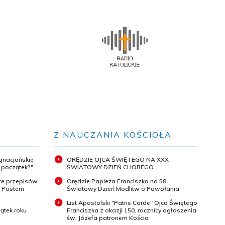
Z NAUCZANIA KOŚCIOŁA
ignacjańskie
ORĘDZIE OJCA ŚWIĘTEGO NA XXX
y początek?"
ŚWIATOWY DZIEŃ CHOREGO
ce przepisów
Orędzie Papieża Franciszka na 58.
m Postem
Światowy Dzień Modlitw o Powołania
List Apostolski "Patris Corde" Ojca Świętego
ątek roku
Franciszka z okazji 150. rocznicy ogłoszenia
św. Józefa patronem Kościo