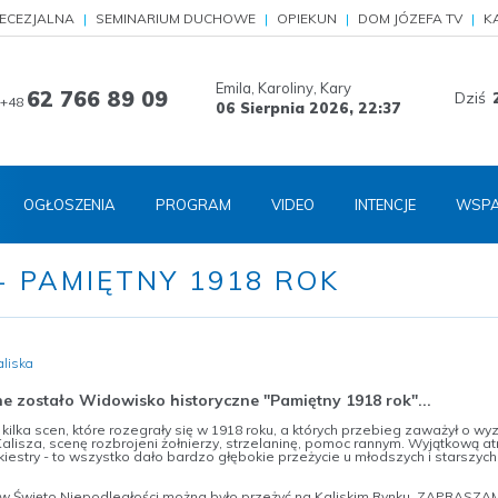
IECEZJALNA
SEMINARIUM DUCHOWE
OPIEKUN
DOM JÓZEFA TV
K
Emila, Karoliny, Kary
62 766 89 09
Dziś
+48
06 Sierpnia 2026,
22:37
OGŁOSZENIA
PROGRAM
VIDEO
INTENCJE
WSPA
 PAMIĘTNY 1918 ROK
aliska
e zostało Widowisko historyczne "Pamiętny 1918 rok"...
 kilka scen, które rozegrały się w 1918 roku, a których przebieg zaważył o wy
isza, scenę rozbrojeni żołnierzy, strzelaninę, pomoc rannym. Wyjątkową atr
estry - to wszystko dało bardzo głębokie przeżycie u młodszych i starszych
o w Święto Niepodległości można było przeżyć na Kaliskim Rynku. ZAPRASZA