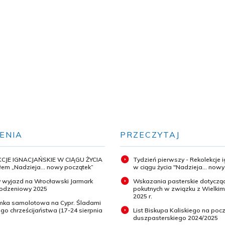
ENIA
PRZECZYTAJ
CJE IGNACJAŃSKIE W CIĄGU ŻYCIA
Tydzień pierwszy - Rekolekcje 
em „Nadzieja... nowy początek”
w ciągu życia "Nadzieja... now
 wyjazd na Wrocławski Jarmark
Wskazania pasterskie dotyczą
odzeniowy 2025
pokutnych w związku z Wielki
2025 r.
ymka samolotowa na Cypr. Śladami
o chrześcijaństwa (17-24 sierpnia
List Biskupa Kaliskiego na pocz
duszpasterskiego 2024/2025