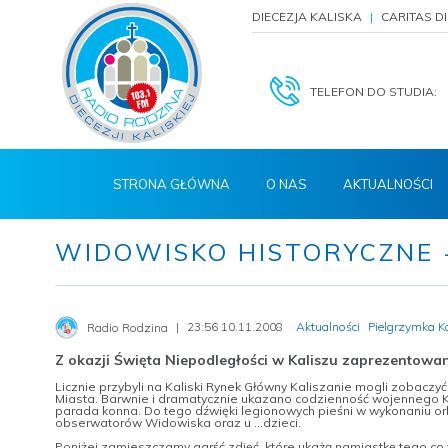
DIECEZJA KALISKA
CARITAS D
TELEFON DO STUDIA:
STRONA GŁÓWNA
O NAS
AKTUALNOŚCI
WIDOWISKO HISTORYCZNE -
23:56 10.11.2008
Aktualności
Pielgrzymka K
Radio Rodzina
Z okazji Święta Niepodległości w Kaliszu zaprezentowan
Licznie przybyli na Kaliski Rynek Główny Kaliszanie mogli zobaczyć
Miasta. Barwnie i dramatycznie ukazano codzienność wojennego Kal
parada konna. Do tego dźwięki legionowych pieśni w wykonaniu orki
obserwatorów Widowiska oraz u ...dzieci.
Poniżej zamieszczamy garść zdjęć, które ukażą namiastkę tego c