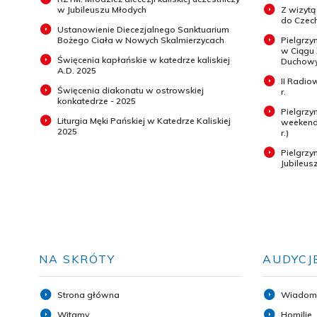
w Jubileuszu Młodych
Z wizytą
do Czech
Ustanowienie Diecezjalnego Sanktuarium
Bożego Ciała w Nowych Skalmierzycach
Pielgrzy
w Ciągu
Święcenia kapłańskie w katedrze kaliskiej
Duchowyc
A.D. 2025
II Radio
Święcenia diakonatu w ostrowskiej
r.
konkatedrze - 2025
Pielgrzy
Liturgia Męki Pańskiej w Katedrze Kaliskiej
weekend 
2025
r.)
Pielgrz
Jubileus
NA SKRÓTY
AUDYCJ
Strona główna
Wiadom
Witamy
Homilie