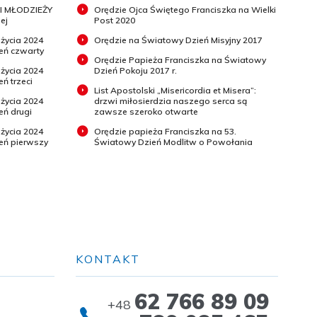
I MŁODZIEŻY
Orędzie Ojca Świętego Franciszka na Wielki
ej
Post 2020
 życia 2024
Orędzie na Światowy Dzień Misyjny 2017
ień czwarty
Orędzie Papieża Franciszka na Światowy
 życia 2024
Dzień Pokoju 2017 r.
eń trzeci
List Apostolski „Misericordia et Misera”:
 życia 2024
drzwi miłosierdzia naszego serca są
eń drugi
zawsze szeroko otwarte
 życia 2024
Orędzie papieża Franciszka na 53.
ień pierwszy
Światowy Dzień Modlitw o Powołania
KONTAKT
62 766 89 09
+48