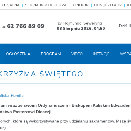
IECEZJALNA
SEMINARIUM DUCHOWE
OPIEKUN
DOM JÓZEFA TV
K
Izy, Rajmunda, Seweryna
62 766 89 09
Dziś
+48
08 Sierpnia 2026,
04:50
OGŁOSZENIA
PROGRAM
VIDEO
INTENCJE
WSPA
 KRZYŻMA ŚWIĘTEGO
aliska
Homilie
apłani wraz ze swoim Ordynariuszem - Biskupem Kaliskim Edwarde
ństwo Pasterzowi Diecezji.
chorych, które są wykorzystywane przy udzielaniu sakramentów. Mszę ś
ezji