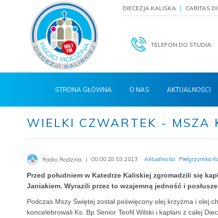
DIECEZJA KALISKA
CARITAS D
TELEFON DO STUDIA:
STRONA GŁÓWNA
O NAS
AKTUALNOŚCI
WIELKI CZWARTEK - MSZA
00:00 28.03.2013
Aktualności
Pielgrzymka K
Radio Rodzina
Przed południem w Katedrze Kaliskiej zgromadzili się k
Janiakiem. Wyrazili przez to wzajemną jedność i posłusze
Podczas Mszy Świętej został poświęcony olej krzyżma i olej 
koncelebrowali Ks. Bp Senior Teofil Wilski i kapłani z całej Diec