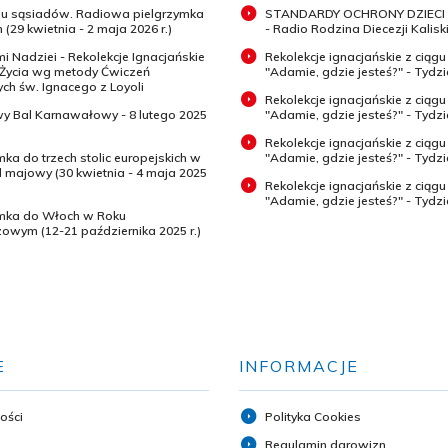
 u sąsiadów. Radiowa pielgrzymka
STANDARDY OCHRONY DZIECI 
 (29 kwietnia - 2 maja 2026 r.)
- Radio Rodzina Diecezji Kaliski
mi Nadziei - Rekolekcje Ignacjańskie
Rekolekcje ignacjańskie z ciągu
 Życia wg metody Ćwiczeń
"Adamie, gdzie jesteś?" - Tydz
h św. Ignacego z Loyoli
Rekolekcje ignacjańskie z ciągu
wy Bal Karnawałowy - 8 lutego 2025
"Adamie, gdzie jesteś?" - Tydzi
Rekolekcje ignacjańskie z ciągu
mka do trzech stolic europejskich w
"Adamie, gdzie jesteś?" - Tydzi
majowy (30 kwietnia - 4 maja 2025
Rekolekcje ignacjańskie z ciągu
"Adamie, gdzie jesteś?" - Tydz
ymka do Włoch w Roku
zowym (12-21 października 2025 r.)
E
INFORMACJE
ości
Polityka Cookies
Regulamin darowizn