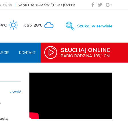
ATEDRA
SANKTUARIUM ŚWIĘTEGO JÓZEFA
14°C
Jutro
28°C
Szukaj w serwisie
SŁUCHAJ ONLINE
RCIE
KONTAKT
RADIO RODZINA 103,1 FM
« Wróć
m
więtą