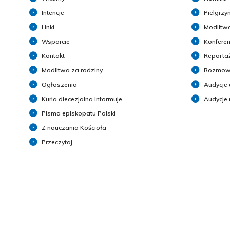
Intencje
Pielgrzy
Linki
Modlitwa
Wsparcie
Konferen
Kontakt
Reporta
Modlitwa za rodziny
Rozmow
Ogłoszenia
Audycje 
Kuria diecezjalna informuje
Audycje
Pisma episkopatu Polski
Z nauczania Kościoła
Przeczytaj