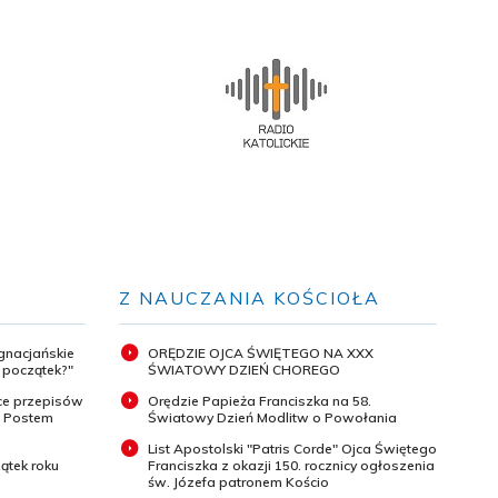
Z NAUCZANIA KOŚCIOŁA
ignacjańskie
ORĘDZIE OJCA ŚWIĘTEGO NA XXX
y początek?"
ŚWIATOWY DZIEŃ CHOREGO
ce przepisów
Orędzie Papieża Franciszka na 58.
m Postem
Światowy Dzień Modlitw o Powołania
List Apostolski "Patris Corde" Ojca Świętego
ątek roku
Franciszka z okazji 150. rocznicy ogłoszenia
św. Józefa patronem Kościo