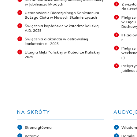
w Jubileuszu Młodych
Z wizytą
do Czech
Ustanowienie Diecezjalnego Sanktuarium
Bożego Ciała w Nowych Skalmierzycach
Pielgrzy
w Ciągu
Święcenia kapłańskie w katedrze kaliskiej
Duchowyc
A.D. 2025
II Radio
Święcenia diakonatu w ostrowskiej
r.
konkatedrze - 2025
Pielgrzy
Liturgia Męki Pańskiej w Katedrze Kaliskiej
weekend 
2025
r.)
Pielgrz
Jubileus
NA SKRÓTY
AUDYCJ
Strona główna
Wiadom
Witamy
Homilie