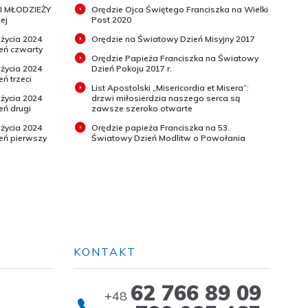
I MŁODZIEŻY
Orędzie Ojca Świętego Franciszka na Wielki
ej
Post 2020
 życia 2024
Orędzie na Światowy Dzień Misyjny 2017
ień czwarty
Orędzie Papieża Franciszka na Światowy
 życia 2024
Dzień Pokoju 2017 r.
eń trzeci
List Apostolski „Misericordia et Misera”:
 życia 2024
drzwi miłosierdzia naszego serca są
eń drugi
zawsze szeroko otwarte
 życia 2024
Orędzie papieża Franciszka na 53.
ień pierwszy
Światowy Dzień Modlitw o Powołania
KONTAKT
62 766 89 09
+48