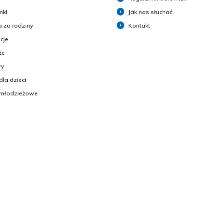
mki
Jak nas słuchać
 za rodziny
Kontakt
cje
że
y
dla dzieci
 młodzieżowe