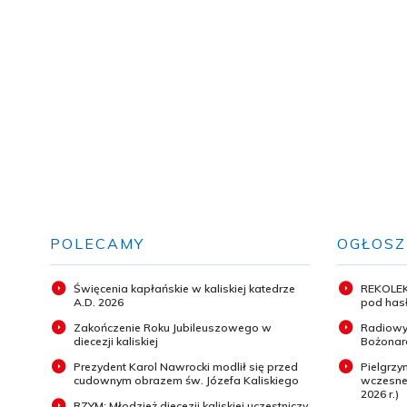
POLECAMY
OGŁOSZ
Święcenia kapłańskie w kaliskiej katedrze
REKOLEK
A.D. 2026
pod hasł
Zakończenie Roku Jubileuszowego w
Radiowy
diecezji kaliskiej
Bożonar
Prezydent Karol Nawrocki modlił się przed
Pielgrz
cudownym obrazem św. Józefa Kaliskiego
wczesneg
2026 r.)
RZYM: Młodzież diecezji kaliskiej uczestniczy