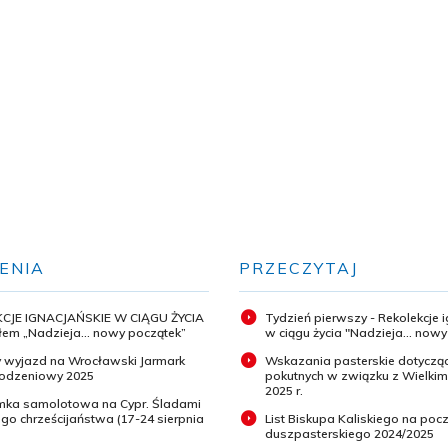
ENIA
PRZECZYTAJ
CJE IGNACJAŃSKIE W CIĄGU ŻYCIA
Tydzień pierwszy - Rekolekcje 
em „Nadzieja... nowy początek”
w ciągu życia "Nadzieja... now
 wyjazd na Wrocławski Jarmark
Wskazania pasterskie dotyczą
odzeniowy 2025
pokutnych w związku z Wielki
2025 r.
ymka samolotowa na Cypr. Śladami
o chrześcijaństwa (17-24 sierpnia
List Biskupa Kaliskiego na pocz
duszpasterskiego 2024/2025