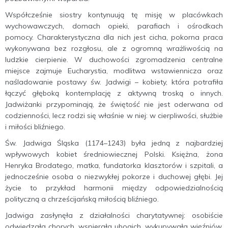
Współcześnie siostry kontynuują tę misję w placówkach
wychowawczych, domach opieki, parafiach i ośrodkach
pomocy. Charakterystyczna dla nich jest cicha, pokorna praca
wykonywana bez rozgłosu, ale z ogromną wrażliwością na
ludzkie cierpienie. W duchowości zgromadzenia centralne
miejsce zajmuje Eucharystia, modlitwa wstawiennicza oraz
naśladowanie postawy św. Jadwigi – kobiety, która potrafiła
łączyć głęboką kontemplację z aktywną troską o innych.
Jadwiżanki przypominają, że świętość nie jest oderwana od
codzienności, lecz rodzi się właśnie w niej: w cierpliwości, służbie
i miłości bliźniego.
Św. Jadwiga Śląska (1174–1243) była jedną z najbardziej
wpływowych kobiet średniowiecznej Polski. Księżna, żona
Henryka Brodatego, matka, fundatorka klasztorów i szpitali, a
jednocześnie osoba o niezwykłej pokorze i duchowej głębi. Jej
życie to przykład harmonii między odpowiedzialnością
polityczną a chrześcijańską miłością bliźniego.
Jadwiga zasłynęła z działalności charytatywnej: osobiście
odwiedzała chorych, wspierała ubogich, wykupywała więźniów,