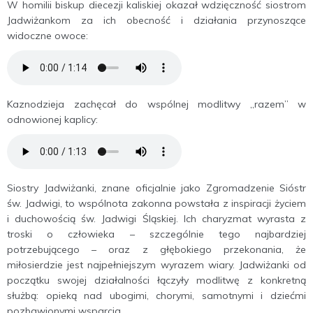
W homilii biskup diecezji kaliskiej okazał wdzięczność siostrom
Jadwiżankom za ich obecność i działania przynoszące
widoczne owoce:
Kaznodzieja zachęcał do wspólnej modlitwy „razem” w
odnowionej kaplicy:
Siostry Jadwiżanki, znane oficjalnie jako Zgromadzenie Sióstr
św. Jadwigi, to wspólnota zakonna powstała z inspiracji życiem
i duchowością św. Jadwigi Śląskiej. Ich charyzmat wyrasta z
troski o człowieka – szczególnie tego najbardziej
potrzebującego – oraz z głębokiego przekonania, że
miłosierdzie jest najpełniejszym wyrazem wiary. Jadwiżanki od
początku swojej działalności łączyły modlitwę z konkretną
służbą: opieką nad ubogimi, chorymi, samotnymi i dziećmi
pozbawionymi wsparcia.