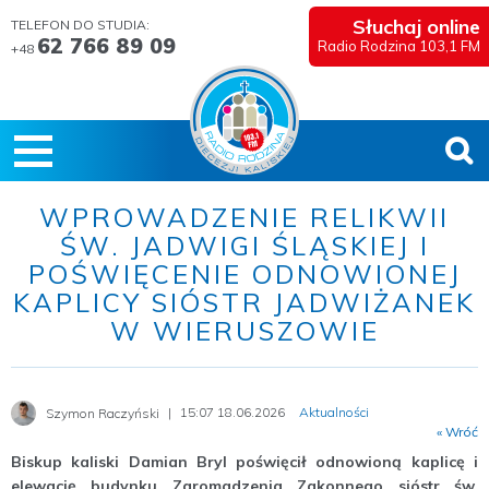
Słuchaj online
TELEFON DO STUDIA:
62 766 89 09
Radio Rodzina 103,1 FM
+48
WPROWADZENIE RELIKWII
ŚW. JADWIGI ŚLĄSKIEJ I
POŚWIĘCENIE ODNOWIONEJ
KAPLICY SIÓSTR JADWIŻANEK
W WIERUSZOWIE
15:07 18.06.2026
Aktualności
Szymon Raczyński
« Wróć
Biskup kaliski Damian Bryl poświęcił odnowioną kaplicę i
elewację budynku Zgromadzenia Zakonnego sióstr św.