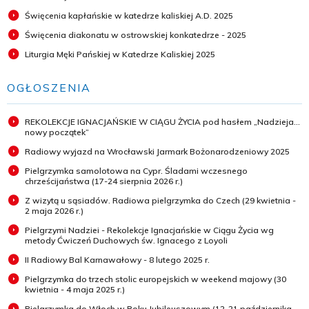
Święcenia kapłańskie w katedrze kaliskiej A.D. 2025
Święcenia diakonatu w ostrowskiej konkatedrze - 2025
Liturgia Męki Pańskiej w Katedrze Kaliskiej 2025
OGŁOSZENIA
REKOLEKCJE IGNACJAŃSKIE W CIĄGU ŻYCIA pod hasłem „Nadzieja...
nowy początek”
Radiowy wyjazd na Wrocławski Jarmark Bożonarodzeniowy 2025
Pielgrzymka samolotowa na Cypr. Śladami wczesnego
chrześcijaństwa (17-24 sierpnia 2026 r.)
Z wizytą u sąsiadów. Radiowa pielgrzymka do Czech (29 kwietnia -
2 maja 2026 r.)
Pielgrzymi Nadziei - Rekolekcje Ignacjańskie w Ciągu Życia wg
metody Ćwiczeń Duchowych św. Ignacego z Loyoli
II Radiowy Bal Karnawałowy - 8 lutego 2025 r.
Pielgrzymka do trzech stolic europejskich w weekend majowy (30
kwietnia - 4 maja 2025 r.)
Pielgrzymka do Włoch w Roku Jubileuszowym (12-21 października