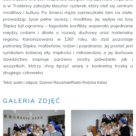
a w Trzebnicy założyła klasztor cysterek, który stał się centrum
modlitwy i kultury. Po śmierci męża zamieszkała tam na stałe,
prowadząc życie pełne ascezy i modlitwy. Jej wpływ na losy
Śląska był ogromny – łagodziła konflikty, wspierała pojednanie
między rodami i dbała o rozwój duchowy oraz materialny
regionu. Kanonizowana w 1267 roku, do dziś pozostaje
patronką Śląska, małżeństw, rodzin i pojednania. Jej postać jest
symbolem kobiecej siły, mądrości i miłosierdzia, a jej duchowe
dziedzictwo inspiruje zarówno siostry jadwiżanki, jak i
wszystkich, którzy chcą łączyć wiarę z konkretną troską o
drugiego człowieka.
Tekst, audio i zdjęcia: Szymon Raczyński/Radio Rodzina Kalisz
GALERIA ZDJĘĆ