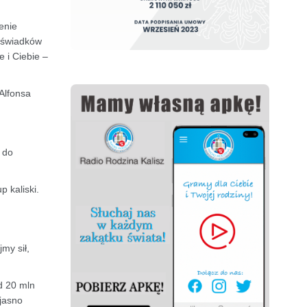
enie
h świadków
 i Ciebie –
Alfonsa
 do
 kaliski.
my sił,
d 20 mln
 jasno