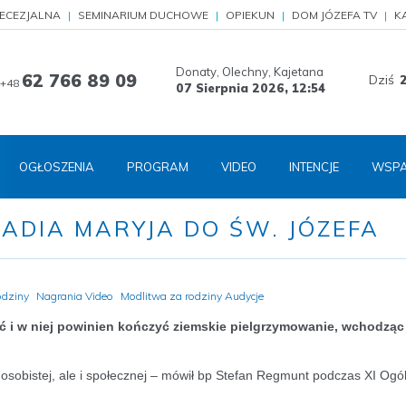
IECEZJALNA
SEMINARIUM DUCHOWE
OPIEKUN
DOM JÓZEFA TV
K
Donaty, Olechny, Kajetana
62 766 89 09
Dziś
+48
07 Sierpnia 2026,
12:54
OGŁOSZENIA
PROGRAM
VIDEO
INTENCJE
WSPA
RADIA MARYJA DO ŚW. JÓZEFA
odziny
Nagrania Video
Modlitwa za rodziny Audycje
ać i w niej powinien kończyć ziemskie pielgrzymowanie, wchodząc
 osobistej, ale i społecznej – mówił bp Stefan Regmunt podczas XI Ogól