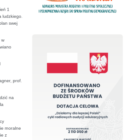
ień 1
a ludzkiego.
plan swej
ą w
awiano
d
gner, prof.
dzić na
la
cy
cie moralne
ie z