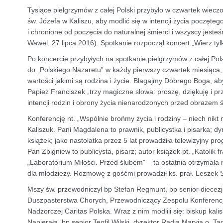
Tysiące pielgrzymów z całej Polski przybyło w czwartek wiec
św. Józefa w Kaliszu, aby modlić się w intencji życia poczęte
i chronione od poczęcia do naturalnej śmierci i wszyscy jeste
Wawel, 27 lipca 2016). Spotkanie rozpoczął koncert „Wierz ty
Po koncercie przybyłych na spotkanie pielgrzymów z całej Pols
do „Polskiego Nazaretu” w każdy pierwszy czwartek miesiąca, 
wartości jakimi są rodzina i życie. Błagajmy Dobrego Boga, a
Papież Franciszek „trzy magiczne słowa: proszę, dziękuję i pr
intencji rodzin i obrony życia nienarodzonych przed obrazem ś
Konferencję nt. „Wspólnie brońmy życia i rodziny – niech nikt
Kaliszuk. Pani Magdalena to prawnik, publicystka i pisarka; d
książek; jako nastolatka przez 5 lat prowadziła telewizyjny p
Pan Zbigniew to publicysta, pisarz; autor książek pt. „Katolik fr
„Laboratorium Miłości. Przed ślubem” – ta ostatnia otrzymał
dla młodzieży. Rozmowę z gośćmi prowadził ks. prał. Leszek 
Mszy św. przewodniczył bp Stefan Regmunt, bp senior diecezji
Duszpasterstwa Chorych, Przewodniczący Zespołu Konferencji
Nadzorczej Caritas Polska. Wraz z nim modlili się: biskup ka
Napierała, bp senior Teofil Wilski, dyrektor Radia Maryja o. 