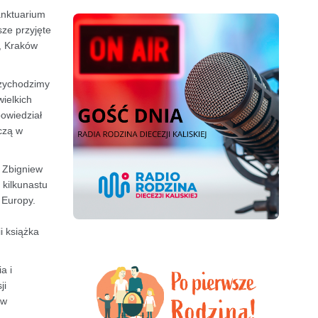
anktuarium
sze przyjęte
k, Kraków
rzychodzimy
ielkich
powiedział
iczą w
i Zbigniew
 kilkunastu
 Europy.
i książka
a i
ji
aw