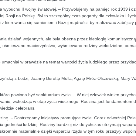
ca wybuchu II wojny światowej. – Przywołujemy na pamięć rok 1939 i dz
iej Rosji na Polskę. Był to szczególny czas pogardy dla człowieka i życi
z kierowania się sumieniem i Bożej mądrości, by realizować zabójczy 
tania działań wojennych, ale była obecna przez ideologię komunistyczn
ę, ośmieszano macierzyństwo, wyśmiewano rodziny wielodzietne, odm
e umacniał w prawdzie na temat wartości życia ludzkiego przez przykła
zyńską z Łodzi, Joannę Berettę Molla, Agatę Mróz-Olszewską, Mary Wa
 która powinna być sanktuarium życia. – W niej człowiek winien przycho
mowanie, wchodząc w etap życia wiecznego. Rodzina jest fundamentem d
owiedział celebrans.
dzinę. – Dostrzegamy inicjatywy promujące życie. Coraz odważniej Pola
a godności ludzkiej. Rodziny bardziej niż dotychczas otrzymają wspar
 skromnie materialnie dzięki wsparciu rządu w tym roku przeżyły wspóln