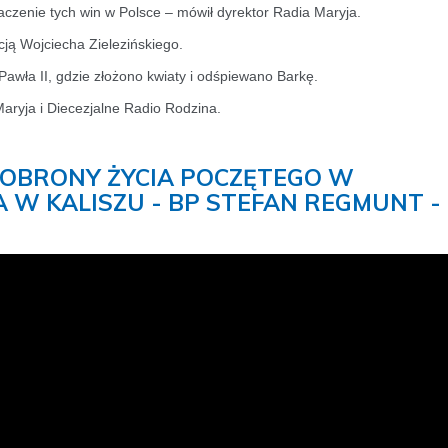
baczenie tych win w Polsce – mówił dyrektor Radia Maryja.
ją Wojciecha Zielezińskiego.
 Pawła II, gdzie złożono kwiaty i odśpiewano Barkę.
aryja i Diecezjalne Radio Rodzina.
I OBRONY ŻYCIA POCZĘTEGO W
 W KALISZU - BP STEFAN REGMUNT -