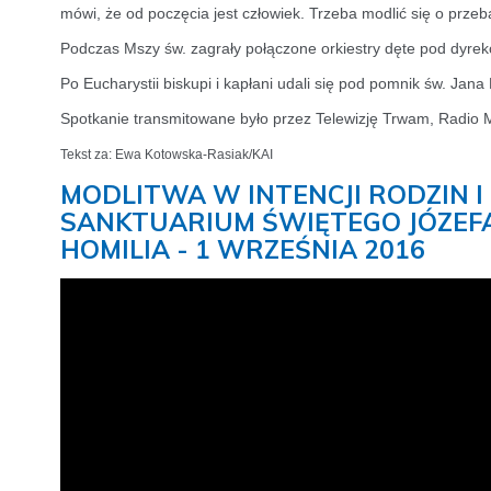
mówi, że od poczęcia jest człowiek. Trzeba modlić się o prze
Podczas Mszy św. zagrały połączone orkiestry dęte pod dyrekc
Po Eucharystii biskupi i kapłani udali się pod pomnik św. Jana
Spotkanie transmitowane było przez Telewizję Trwam, Radio M
Tekst za: Ewa Kotowska-Rasiak/KAI
MODLITWA W INTENCJI RODZIN 
SANKTUARIUM ŚWIĘTEGO JÓZEFA
HOMILIA - 1 WRZEŚNIA 2016