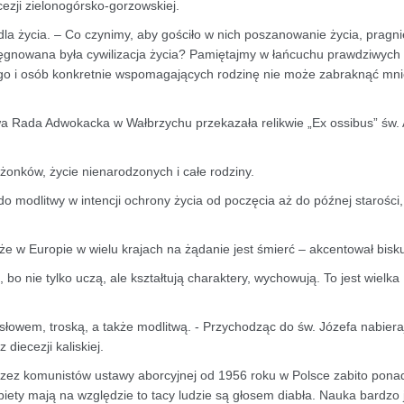
cezji zielonogórsko-gorzowskiej.
la życia. – Co czynimy, aby gościło w nich poszanowanie życia, pragni
elęgnowana była cywilizacja życia? Pamiętajmy w łańcuchu prawdziwyc
o i osób konkretnie wspomagających rodzinę nie może zabraknąć mnie
Rada Adwokacka w Wałbrzychu przekazała relikwie „Ex ossibus” św. 
żonków, życie nienarodzonych i całe rodziny.
modlitwy w intencji ochrony życia od poczęcia aż do późnej starości,
e w Europie w wielu krajach na żądanie jest śmierć – akcentował biskup
, bo nie tylko uczą, ale kształtują charaktery, wychowują. To jest wielka
łowem, troską, a także modlitwą. - Przychodząc do św. Józefa nabieraj
diecezji kaliskiej.
zez komunistów ustawy aborcyjnej od 1956 roku w Polsce zabito pona
biety mają na względzie to tacy ludzie są głosem diabła. Nauka bardzo