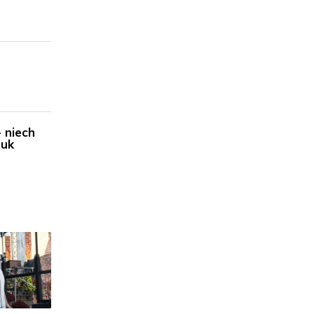
 niech
zuk