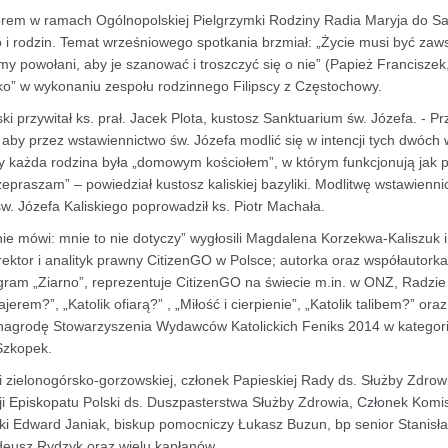
zorem w ramach Ogólnopolskiej Pielgrzymki Rodziny Radia Maryja do S
go i rodzin. Temat wrześniowego spotkania brzmiał: „Życie musi być zaw
śmy powołani, aby je szanować i troszczyć się o nie” (Papież Francisze
lko” w wykonaniu zespołu rodzinnego Filipscy z Częstochowy.
ki przywitał ks. prał. Jacek Plota, kustosz Sanktuarium św. Józefa. - P
aby przez wstawiennictwo św. Józefa modlić się w intencji tych dwóch w
by każda rodzina była „domowym kościołem”, w którym funkcjonują jak 
zepraszam” – powiedział kustosz kaliskiej bazyliki. Modlitwę wstawienn
w. Józefa Kaliskiego poprowadził ks. Piotr Machała.
 nie mówi: mnie to nie dotyczy” wygłosili Magdalena Korzekwa-Kaliszuk 
yrektor i analityk prawny CitizenGO w Polsce; autorka oraz współautorka
rogram „Ziarno”, reprezentuje CitizenGO na świecie m.in. w ONZ, Radzie
ajerem?”, „Katolik ofiarą?” , „Miłość i cierpienie”, „Katolik talibem?” oraz
a nagrodę Stowarzyszenia Wydawców Katolickich Feniks 2014 w kategori
Szkopek.
 zielonogórsko-gorzowskiej, członek Papieskiej Rady ds. Służby Zdrowi
 Episkopatu Polski ds. Duszpasterstwa Służby Zdrowia, Członek Komis
liski Edward Janiak, biskup pomocniczy Łukasz Buzun, bp senior Stanisł
Tadeusz Rydzyk oraz wielu kapłanów.