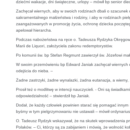
dziećmi wakacje, dni świąteczne, urlopy – mówił bp senior die
Zachęcał wiernych, aby w swoich rodzinach dbali o szacunek d
sakramentalnego małżeństwa i rodziny, i aby w rodzinach pi
zaangażowanych w promocję życia, ochronę dziecka poczęteg
apelował hierarcha.
Podczas nabożeństwa na ręce o. Tadeusza Rydzyka Okręgowa 
Marii de Liquori, założyciela zakonu redemptorystów.
Po komunii św. bp Stefan Regmunt zawierzył św. Józefowi mał
W swoim przemówieniu bp Edward Janiak zachęcał wiernych do 
odejścia do nieba. –
Żadne zastrzyki, żadne wynalazki, żadna eutanazja, a wiemy, ż
Prosił też o modlitwę w intencji nauczycieli. - Oni są świadkami
odpowiedzialność – stwierdził bp Janiak.
Dodał, że każdy człowiek powinien starać się pomagać innym s
byśmy w tym pielgrzymowaniu nie ustawali – mówił ordynariusz 
O. Tadeusz Rydzyk wskazywał, że na skutek wprowadzenia pr
Polaków. – Ci, którzy są za zabijaniem i mówią, że wolność ko