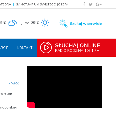
ATEDRA
SANKTUARIUM ŚWIĘTEGO JÓZEFA
25°C
Jutro
25°C
Szukaj w serwisie
SŁUCHAJ ONLINE
RCIE
KONTAKT
RADIO RODZINA 103,1 FM
« Wróć
 w etap
nopolskiej