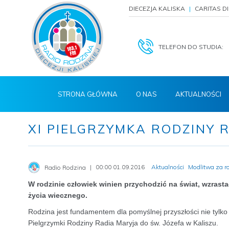
DIECEZJA KALISKA
CARITAS D
TELEFON DO STUDIA:
STRONA GŁÓWNA
O NAS
AKTUALNOŚCI
XI PIELGRZYMKA RODZINY 
00:00 01.09.2016
Aktualności
Modlitwa za r
Radio Rodzina
W rodzinie człowiek winien przychodzić na świat, wzrast
życia wiecznego.
Rodzina jest fundamentem dla pomyślnej przyszłości nie tylko
Pielgrzymki Rodziny Radia Maryja do św. Józefa w Kaliszu.