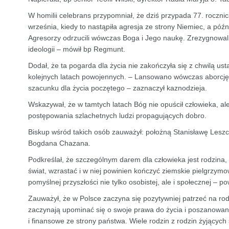
W homilii celebrans przypomniał, że dziś przypada 77. roczni
września, kiedy to nastąpiła agresja ze strony Niemiec, a późn
Agresorzy odrzucili wówczas Boga i Jego naukę. Zrezygnowali 
ideologii – mówił bp Regmunt.
Dodał, że ta pogarda dla życia nie zakończyła się z chwilą us
kolejnych latach powojennych. – Lansowano wówczas aborcj
szacunku dla życia poczętego – zaznaczył kaznodzieja.
Wskazywał, że w tamtych latach Bóg nie opuścił człowieka, al
postępowania szlachetnych ludzi propagujących dobro.
Biskup wśród takich osób zauważył: położną Stanisławę Leszc
Bogdana Chazana.
Podkreślał, że szczególnym darem dla człowieka jest rodzina,
świat, wzrastać i w niej powinien kończyć ziemskie pielgrzy
pomyślnej przyszłości nie tylko osobistej, ale i społecznej – p
Zauważył, że w Polsce zaczyna się pozytywniej patrzeć na ro
zaczynają upominać się o swoje prawa do życia i poszanowani
i finansowe ze strony państwa. Wiele rodzin z rodzin żyjących