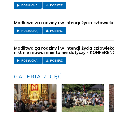
POSŁUCHAJ
POBIERZ
Modlitwa za rodziny i w intencji życia człow
POSŁUCHAJ
POBIERZ
Modlitwa za rodziny i w intencji życia człowie
nikt nie mówi: mnie to nie dotyczy - KONFEREN
POSŁUCHAJ
POBIERZ
GALERIA ZDJĘĆ