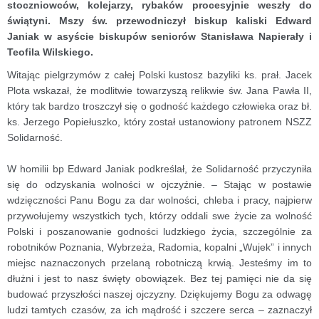
stoczniowców, kolejarzy, rybaków procesyjnie weszły do
świątyni. Mszy św. przewodniczył biskup kaliski Edward
Janiak w asyście biskupów seniorów Stanisława Napierały i
Teofila Wilskiego.
Witając pielgrzymów z całej Polski kustosz bazyliki ks. prał. Jacek
Plota wskazał, że modlitwie towarzyszą relikwie św. Jana Pawła II,
który tak bardzo troszczył się o godność każdego człowieka oraz bł.
ks. Jerzego Popiełuszko, który został ustanowiony patronem NSZZ
Solidarność.
W homilii bp Edward Janiak podkreślał, że Solidarność przyczyniła
się do odzyskania wolności w ojczyźnie. – Stając w postawie
wdzięczności Panu Bogu za dar wolności, chleba i pracy, najpierw
przywołujemy wszystkich tych, którzy oddali swe życie za wolność
Polski i poszanowanie godności ludzkiego życia, szczególnie za
robotników Poznania, Wybrzeża, Radomia, kopalni „Wujek” i innych
miejsc naznaczonych przelaną robotniczą krwią. Jesteśmy im to
dłużni i jest to nasz święty obowiązek. Bez tej pamięci nie da się
budować przyszłości naszej ojczyzny. Dziękujemy Bogu za odwagę
ludzi tamtych czasów, za ich mądrość i szczere serca – zaznaczył