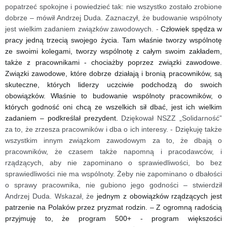
popatrzeć spokojne i powiedzieć tak: nie wszystko zostało zrobione
dobrze – mówił Andrzej Duda. Zaznaczył, że budowanie wspólnoty
jest wielkim zadaniem związków zawodowych. -
Człowiek spędza w
pracy jedną trzecią swojego życia. Tam właśnie tworzy wspólnotę
ze swoimi kolegami, tworzy wspólnotę z całym swoim zakładem,
także z pracownikami - chociażby poprzez związki zawodowe.
Związki zawodowe, które dobrze działają i bronią pracowników, są
skuteczne, których liderzy uczciwie podchodzą do swoich
obowiązków. Właśnie to budowanie wspólnoty pracowników, o
których godność oni chcą ze wszelkich sił dbać, jest ich wielkim
zadaniem – podkreślał prezydent.
Dziękował NSZZ „Solidarność”
za to, że zrzesza pracowników i dba o ich interesy. - Dziękuję także
wszystkim innym związkom zawodowym za to, że dbają o
pracowników, że czasem także napomną i pracodawców, i
rządzących, aby nie zapominano o sprawiedliwości, bo bez
sprawiedliwości nie ma wspólnoty. Żeby nie zapominano o dbałości
o sprawy pracownika, nie gubiono jego godności – stwierdził
Andrzej Duda.
Wskazał, że
jednym z obowiązków rządzących jest
patrzenie na Polaków przez pryzmat rodzin. – Z ogromną radością
przyjmuję to, że program 500+ - program większości