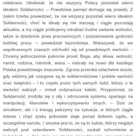
celebrans. Ubolewał, że nie wszyscy Polacy pozostali wierni
ideałom Solidarności. – Prawdziwa pamięć domaga się prawdy. Z
żalem trzeba powiedzieć, że nie wszyscy pozostali wierni ideałom
Solidarności, choć te ideały się nie starzeją i ciągle pozostają
aktualne, a my ciągle próbujemy odrabiać trudne zadanie wolności,
także w dziedzinie praw pracowniczych i poszanowania godności
ludzkiej pracy – powiedział kaznodzieja.
Wskazywał, że we
współczesnych czasach odchodzi się od prawdziwych wartości. -
Chcemy jednocześnie pokornie prosić Boga, aby słowa: wolność,
naród, rodzina, robotnik, wiara – nabrały na nowo dla każdego
Polaka prawdziwego znaczenia. Zgroza przenika szlachetne dusze,
gdy widzimy jak szargane są te solidarnościowe i polskie wartości
oraz świętości – i to często przez tych samych ludzi, którzy o te
wartości walczyli – mówił ordynariusz kaliski.
Przypomniał, że
Solidarność zrodziła się z siły i odrzucenia systemu opartego na
manipulacji, kłamstwie i wykorzystywaniu innych. – Dziś ze
smutkiem, ale i z trwogą patrzymy na sytuacje, w których ciągle
interes i chęć zysku jednostek staje ponad dobrem ogółu, a
szczególnie narodu. I smutne jest to, że są to ludzie, którzy niegdyś
walczyli pod sztandarem Solidarności, szukali schronienia w