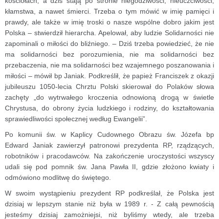
kościołach, a dziś stają po stronie niegodziwości, nieuczciwości,
kłamstwa, a nawet śmierci. Trzeba o tym mówić w imię pamięci i
prawdy, ale także w imię troski o nasze wspólne dobro jakim jest
Polska – stwierdził hierarcha.
Apelował, aby ludzie Solidarności nie
zapominali o miłości do bliźniego. – Dziś trzeba powiedzieć, że nie
ma solidarności bez porozumienia, nie ma solidarności bez
przebaczenia, nie ma solidarności bez wzajemnego poszanowania i
miłości – mówił bp Janiak.
Podkreślił, że papież Franciszek z okazji
jubileuszu 1050-lecia Chrztu Polski skierował do Polaków słowa
zachęty „do wytrwałego kroczenia odnowioną drogą w świetle
Chrystusa, do obrony życia ludzkiego i rodziny, do kształtowania
sprawiedliwości społecznej według Ewangelii”.
Po komunii św. w Kaplicy Cudownego Obrazu św. Józefa bp
Edward Janiak zawierzył patronowi prezydenta RP, rządzących,
robotników i pracodawców. Na zakończenie uroczystości wszyscy
udali się pod pomnik św. Jana Pawła II, gdzie złożono kwiaty i
odmówiono modlitwę do świętego.
W swoim wystąpieniu prezydent RP podkreślał, że Polska jest
dzisiaj w lepszym stanie niż była w 1989 r. - Z całą pewnością
jesteśmy dzisiaj zamożniejsi, niż byliśmy wtedy, ale trzeba