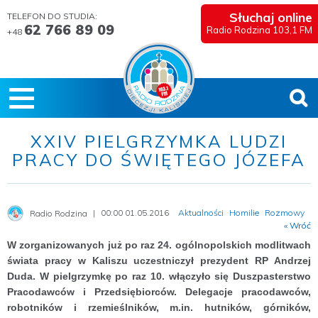
Słuchaj online
TELEFON DO STUDIA:
62 766 89 09
Radio Rodzina 103,1 FM
+48
XXIV PIELGRZYMKA LUDZI
PRACY DO ŚWIĘTEGO JÓZEFA
00:00 01.05.2016
Aktualności
Homilie
Rozmowy
Radio Rodzina
« Wróć
W zorganizowanych już po raz 24. ogólnopolskich modlitwach
świata pracy w Kaliszu uczestniczył prezydent RP Andrzej
Duda. W pielgrzymkę po raz 10. włączyło się Duszpasterstwo
Pracodawców i Przedsiębiorców. Delegacje pracodawców,
robotników i rzemieślników, m.in. hutników, górników,