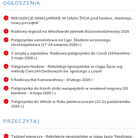
OGŁOSZENIA
REKOLEKCJE IGNACJAŃSKIE W CIĄGU ŻYCIA pod hasłem „Nadzieja...
nowy początek”
Radiowy wyjazd na Wrocławski Jarmark Bożonarodzeniowy 2025
Pielgrzymka samolotowa na Cypr. Śladami wczesnego
chrześcijaństwa (17-24 sierpnia 2026 r.)
Z wizytą u sąsiadów. Radiowa pielgrzymka do Czech (29 kwietnia -
2 maja 2026 r.)
Pielgrzymi Nadziei - Rekolekcje Ignacjańskie w Ciągu Życia wg
metody Ćwiczeń Duchowych św. Ignacego z Loyoli
II Radiowy Bal Karnawałowy - 8 lutego 2025 r.
Pielgrzymka do trzech stolic europejskich w weekend majowy (30
kwietnia - 4 maja 2025 r.)
Pielgrzymka do Włoch w Roku Jubileuszowym (12-21 października
2025 r.)
PRZECZYTAJ
Tydzień pierwszy - Rekolekcje ignacjańskie w ciągu życia "Nadzieja...