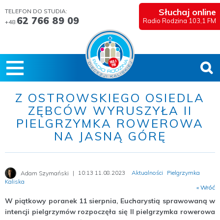
Słuchaj online
TELEFON DO STUDIA:
62 766 89 09
Radio Rodzina 103,1 FM
+48
Z OSTROWSKIEGO OSIEDLA
ZĘBCÓW WYRUSZYŁA II
PIELGRZYMKA ROWEROWA
NA JASNĄ GÓRĘ
10:13 11.08.2023
Aktualności
Pielgrzymka
Adam Szymański
Kaliska
« Wróć
W piątkowy poranek 11 sierpnia, Eucharystią sprawowaną w
intencji pielgrzymów rozpoczęła się II pielgrzymka rowerowa