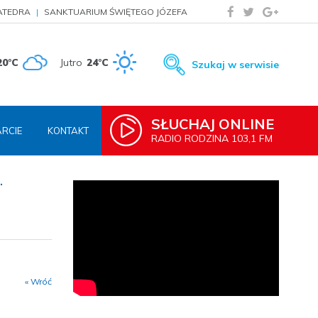
ATEDRA
SANKTUARIUM ŚWIĘTEGO JÓZEFA
20°C
Jutro
24°C
Szukaj w serwisie
SŁUCHAJ ONLINE
RCIE
KONTAKT
RADIO RODZINA 103,1 FM
.
« Wróć