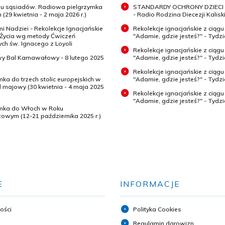
 u sąsiadów. Radiowa pielgrzymka
STANDARDY OCHRONY DZIECI 
 (29 kwietnia - 2 maja 2026 r.)
- Radio Rodzina Diecezji Kaliski
mi Nadziei - Rekolekcje Ignacjańskie
Rekolekcje ignacjańskie z ciągu
 Życia wg metody Ćwiczeń
"Adamie, gdzie jesteś?" - Tydz
h św. Ignacego z Loyoli
Rekolekcje ignacjańskie z ciągu
wy Bal Karnawałowy - 8 lutego 2025
"Adamie, gdzie jesteś?" - Tydzi
Rekolekcje ignacjańskie z ciągu
mka do trzech stolic europejskich w
"Adamie, gdzie jesteś?" - Tydzi
majowy (30 kwietnia - 4 maja 2025
Rekolekcje ignacjańskie z ciągu
"Adamie, gdzie jesteś?" - Tydz
ymka do Włoch w Roku
zowym (12-21 października 2025 r.)
E
INFORMACJE
ości
Polityka Cookies
Regulamin darowizn