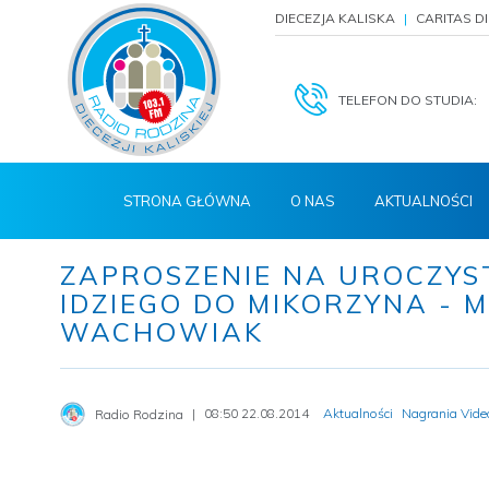
DIECEZJA KALISKA
CARITAS D
TELEFON DO STUDIA:
STRONA GŁÓWNA
O NAS
AKTUALNOŚCI
ZAPROSZENIE NA UROCZYS
IDZIEGO DO MIKORZYNA - 
WACHOWIAK
08:50 22.08.2014
Aktualności
Nagrania Vide
Radio Rodzina