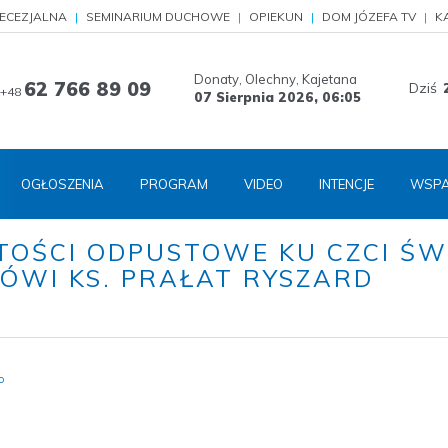
IECEZJALNA
SEMINARIUM DUCHOWE
OPIEKUN
DOM JÓZEFA TV
K
Donaty, Olechny, Kajetana
62 766 89 09
Dziś
+48
07 Sierpnia 2026,
06:05
OGŁOSZENIA
PROGRAM
VIDEO
INTENCJE
WSPA
TOŚCI ODPUSTOWE KU CZCI ŚW
MÓWI KS. PRAŁAT RYSZARD
o