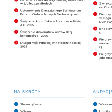
w Jubileuszu Młodych
Z wizytą
do Czech
Ustanowienie Diecezjalnego Sanktuarium
Bożego Ciała w Nowych Skalmierzycach
Pielgrzy
w Ciągu
Święcenia kapłańskie w katedrze kaliskiej
Duchowyc
A.D. 2025
II Radio
Święcenia diakonatu w ostrowskiej
r.
konkatedrze - 2025
Pielgrzy
Liturgia Męki Pańskiej w Katedrze Kaliskiej
weekend 
2025
r.)
Pielgrz
Jubileus
NA SKRÓTY
AUDYCJ
Strona główna
Wiadom
Witamy
Homilie