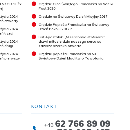
I MŁODZIEŻY
Orędzie Ojca Świętego Franciszka na Wielki
ej
Post 2020
 życia 2024
Orędzie na Światowy Dzień Misyjny 2017
ień czwarty
Orędzie Papieża Franciszka na Światowy
 życia 2024
Dzień Pokoju 2017 r.
eń trzeci
List Apostolski „Misericordia et Misera”:
 życia 2024
drzwi miłosierdzia naszego serca są
eń drugi
zawsze szeroko otwarte
 życia 2024
Orędzie papieża Franciszka na 53.
ień pierwszy
Światowy Dzień Modlitw o Powołania
KONTAKT
62 766 89 09
+48