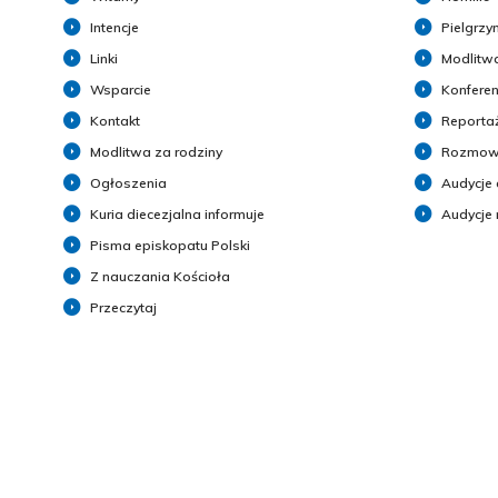
Intencje
Pielgrzy
Linki
Modlitwa
Wsparcie
Konferen
Kontakt
Reporta
Modlitwa za rodziny
Rozmow
Ogłoszenia
Audycje 
Kuria diecezjalna informuje
Audycje
Pisma episkopatu Polski
Z nauczania Kościoła
Przeczytaj