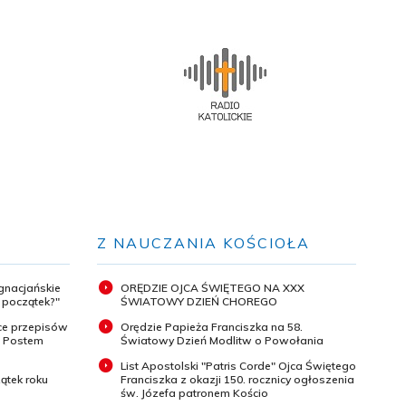
Z NAUCZANIA KOŚCIOŁA
ignacjańskie
ORĘDZIE OJCA ŚWIĘTEGO NA XXX
y początek?"
ŚWIATOWY DZIEŃ CHOREGO
ce przepisów
Orędzie Papieża Franciszka na 58.
m Postem
Światowy Dzień Modlitw o Powołania
List Apostolski "Patris Corde" Ojca Świętego
ątek roku
Franciszka z okazji 150. rocznicy ogłoszenia
św. Józefa patronem Kościo