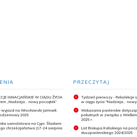
ENIA
PRZECZYTAJ
CJE IGNACJAŃSKIE W CIĄGU ŻYCIA
Tydzień pierwszy - Rekolekcje 
em „Nadzieja... nowy początek”
w ciągu życia "Nadzieja... now
 wyjazd na Wrocławski Jarmark
Wskazania pasterskie dotyczą
odzeniowy 2025
pokutnych w związku z Wielki
2025 r.
ymka samolotowa na Cypr. Śladami
o chrześcijaństwa (17-24 sierpnia
List Biskupa Kaliskiego na pocz
duszpasterskiego 2024/2025