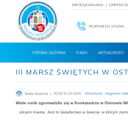
DIECEZJA KALISKA
CARITAS D
TELEFON DO STUDIA:
STRONA GŁÓWNA
O NAS
AKTUALNOŚCI
III MARSZ ŚWIĘTYCH W O
00:00 31.10.2016
Aktualności
Nagrania Vide
Radio Rodzina
Wiele osób zgromadziło się w Konkatedrze w Ostrowie Wi
...ulicami miasta. Jest to świadectwo w świecie, w którym zam