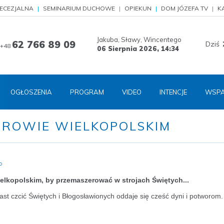
IECEZJALNA
SEMINARIUM DUCHOWE
OPIEKUN
DOM JÓZEFA TV
K
Jakuba, Sławy, Wincentego
62 766 89 09
Dziś
+48
06 Sierpnia 2026,
14:34
OGŁOSZENIA
PROGRAM
VIDEO
INTENCJE
WSPA
STROWIE WIELKOPOLSKIM
o
elkopolskim, by przemaszerować w strojach Świętych...
iast czcić Świętych i Błogosławionych oddaje się cześć dyni i potworom.