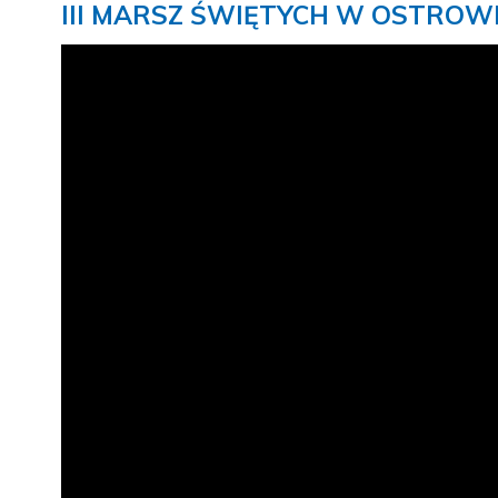
III MARSZ ŚWIĘTYCH W OSTROW