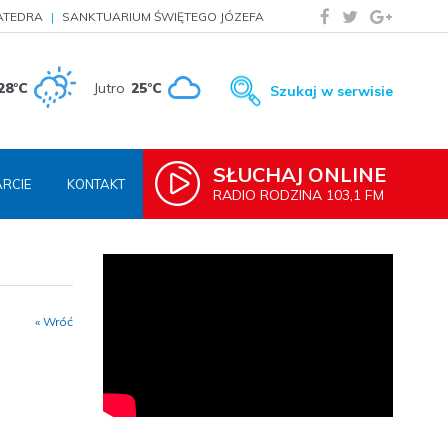
ATEDRA
SANKTUARIUM ŚWIĘTEGO JÓZEFA
28°C
Jutro
25°C
Szukaj w serwisie
SŁUCHAJ ONLINE
RCIE
KONTAKT
RADIO RODZINA 103,1 FM
« Wróć