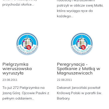
radością i wzruszeniem
przychodzi słońce...
patrzyli w oblicze swej Matki,
która wyciąga ręce do
każdego...
Pielgrzymka
Peregrynacja -
wieruszowska
Spotkanie z Matką w
wyruszyła
Magnuszewicach
23.08.2011
22.08.2011
To już 272 Pielgrzymka na
Dekanat Jarociński powitał
Jasną Górę. Ojcowie Paulini z
Królową Polski w parafii św.
pełnym oddaniem...
Barbary.