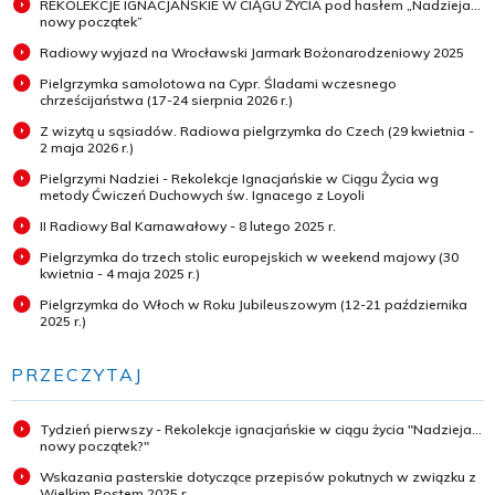
REKOLEKCJE IGNACJAŃSKIE W CIĄGU ŻYCIA pod hasłem „Nadzieja...
nowy początek”
Radiowy wyjazd na Wrocławski Jarmark Bożonarodzeniowy 2025
Pielgrzymka samolotowa na Cypr. Śladami wczesnego
chrześcijaństwa (17-24 sierpnia 2026 r.)
Z wizytą u sąsiadów. Radiowa pielgrzymka do Czech (29 kwietnia -
2 maja 2026 r.)
Pielgrzymi Nadziei - Rekolekcje Ignacjańskie w Ciągu Życia wg
metody Ćwiczeń Duchowych św. Ignacego z Loyoli
II Radiowy Bal Karnawałowy - 8 lutego 2025 r.
Pielgrzymka do trzech stolic europejskich w weekend majowy (30
kwietnia - 4 maja 2025 r.)
Pielgrzymka do Włoch w Roku Jubileuszowym (12-21 października
2025 r.)
PRZECZYTAJ
Tydzień pierwszy - Rekolekcje ignacjańskie w ciągu życia "Nadzieja...
nowy początek?"
Wskazania pasterskie dotyczące przepisów pokutnych w związku z
Wielkim Postem 2025 r.