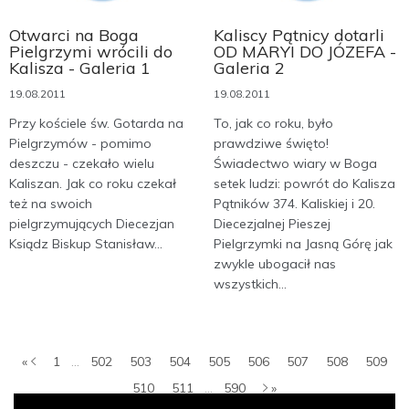
Otwarci na Boga
Kaliscy Pątnicy dotarli
Pielgrzymi wrócili do
OD MARYI DO JÓZEFA -
Kalisza - Galeria 1
Galeria 2
19.08.2011
19.08.2011
Przy kościele św. Gotarda na
To, jak co roku, było
Pielgrzymów - pomimo
prawdziwe święto!
deszczu - czekało wielu
Świadectwo wiary w Boga
Kaliszan. Jak co roku czekał
setek ludzi: powrót do Kalisza
też na swoich
Pątników 374. Kaliskiej i 20.
pielgrzymujących Diecezjan
Diecezjalnej Pieszej
Ksiądz Biskup Stanisław...
Pielgrzymki na Jasną Górę jak
zwykle ubogacił nas
wszystkich...
«
1
...
502
503
504
505
506
507
508
509
510
511
...
590
»