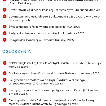
Józefa Kaliskiego
RZYM: Młodzież diecezji kaliskiej uczestniczy w Jubileuszu Młodych
Ustanowienie Diecezjalnego Sanktuarium Bożego Ciała w Nowych
Skalmierzycach
Święcenia kapłańskie w katedrze kaliskiej A.D. 2025
Święcenia diakonatu w ostrowskiej konkatedrze - 2025
Liturgia Męki Pańskiej w Katedrze Kaliskiej 2025
OGŁOSZENIA
REKOLEKCJE IGNACJAŃSKIE W CIĄGU ŻYCIA pod hasłem „Nadzieja...
nowy początek”
Radiowy wyjazd na Wrocławski Jarmark Bożonarodzeniowy 2025
Pielgrzymka samolotowa na Cypr. Śladami wczesnego
chrześcijaństwa (17-24 sierpnia 2026 r.)
Z wizytą u sąsiadów. Radiowa pielgrzymka do Czech (29 kwietnia -
2 maja 2026 r.)
Pielgrzymi Nadziei - Rekolekcje Ignacjańskie w Ciągu Życia wg
metody Ćwiczeń Duchowych św. Ignacego z Loyoli