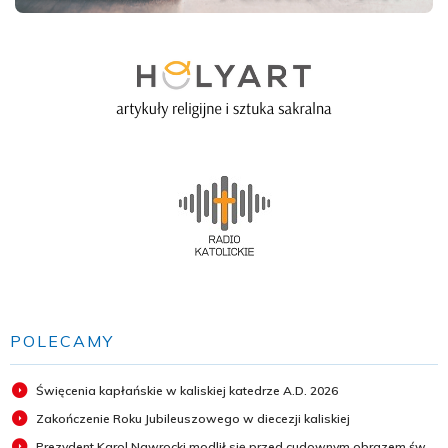
POLECAMY
Święcenia kapłańskie w kaliskiej katedrze A.D. 2026
Zakończenie Roku Jubileuszowego w diecezji kaliskiej
Prezydent Karol Nawrocki modlił się przed cudownym obrazem św.