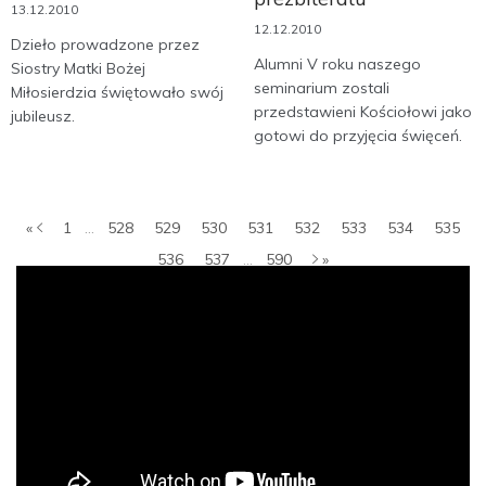
13.12.2010
12.12.2010
Dzieło prowadzone przez
Alumni V roku naszego
Siostry Matki Bożej
seminarium zostali
Miłosierdzia świętowało swój
przedstawieni Kościołowi jako
jubileusz.
gotowi do przyjęcia święceń.
«
1
...
528
529
530
531
532
533
534
535
536
537
...
590
»