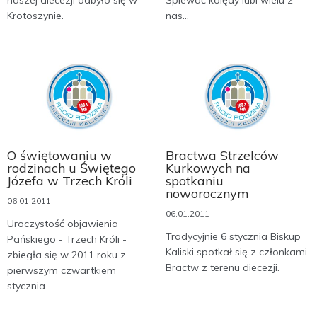
naszej diecezji odbyło się w
Śpiewać kolędy lubi wielu z
Krotoszynie.
nas...
O świętowaniu w
Bractwa Strzelców
rodzinach u Świętego
Kurkowych na
Józefa w Trzech Króli
spotkaniu
noworocznym
06.01.2011
06.01.2011
Uroczystość objawienia
Tradycyjnie 6 stycznia Biskup
Pańskiego - Trzech Króli -
Kaliski spotkał się z członkami
zbiegła się w 2011 roku z
Bractw z terenu diecezji.
pierwszym czwartkiem
stycznia...