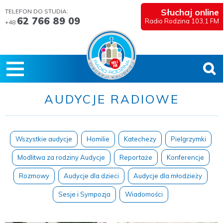
Słuchaj online
TELEFON DO STUDIA:
62 766 89 09
Radio Rodzina 103,1 FM
+48
AUDYCJE RADIOWE
Wszystkie audycje
Homilie
Katechezy
Pielgrzymki
Modlitwa za rodziny Audycje
Reportaże
Konferencje
Rozmowy
Audycje dla dzieci
Audycje dla młodzieży
Sesje i Sympozja
Wiadomości