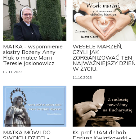
MATKA - wspomnienie
WESELE MARZEŃ,
siostry Bożeny Anny
CZYLI JAK
Flak o matce Marii
ZORGANIZOWAĆ TEN
Teresie Jasionowicz
NAJWAŻNIEJSZY DZIEŃ
W ŻYCIU.
02.11.2023
11.10.2023
MATKA MÓWI DO
Ks. prof. UAM dr hab.
SWOICH DZIECI -
Dariusz Kwiatkowski -