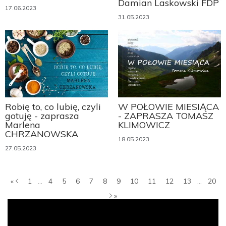
Damian Laskowski FDP
17.06.2023
31.05.2023
Robię to, co lubię, czyli
W POŁOWIE MIESIĄCA
gotuję - zaprasza
- ZAPRASZA TOMASZ
Marlena
KLIMOWICZ
CHRZANOWSKA
18.05.2023
27.05.2023
«
1
...
4
5
6
7
8
9
10
11
12
13
...
20
»