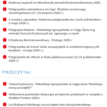
Radiowy wyjazd na Wrocławski Jarmark Bożonarodzeniowy 2025
Pielgrzymka samolotowa na Cypr. Śladami wczesnego
chrześcijaństwa (17-24 sierpnia 2026 r.)
Z wizytą u sąsiadów. Radiowa pielgrzymka do Czech (29 kwietnia -
2 maja 2026 r.)
Pielgrzymi Nadziei - Rekolekcje Ignacjańskie w Ciągu Życia wg
metody Ćwiczeń Duchowych św. Ignacego z Loyoli
II Radiowy Bal Karnawałowy - 8 lutego 2025 r.
Pielgrzymka do trzech stolic europejskich w weekend majowy (30
kwietnia - 4 maja 2025 r.)
Pielgrzymka do Włoch w Roku Jubileuszowym (12-21 października
2025 r.)
PRZECZYTAJ
Tydzień pierwszy - Rekolekcje ignacjańskie w ciągu życia "Nadzieja...
nowy początek?"
Wskazania pasterskie dotyczące przepisów pokutnych w związku z
Wielkim Postem 2025 r.
List Biskupa Kaliskiego na początek roku duszpasterskiego