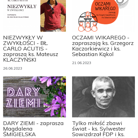
NIEZWYKŁY W
OCZAMI WIKAREGO -
ZWYKŁOŚCI - BŁ.
zapraszają ks. Grzegorz
CARLO ACUTIS -
Kaczorkiewicz i ks.
zaprasza ks. Mateusz
Sebastian Kąkol
KLACZYŃSKI
21.06.2023
26.06.2023
DARY ZIEMI - zaprasza
Tylko miłość zbawi
Magdalena
świat - ks. Sylwester
ŚMIGIELSKA
Sowizdrzał FDP i ks.