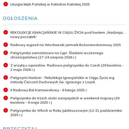
Liturgia Męki Pańskiej w Katedrze Kaliskiej 2025
OGŁOSZENIA
REKOLEKCJE IGNACJAŃSKIE W CIĄGU ŻYCIA pod hasłem „Nadzieja...
nowy początek”
Radiowy wyjazd na Wrocławski Jarmark Bożonarodzeniowy 2025
Pielgrzymka samolotowa na Cypr. Śladami wczesnego
chrześcijaństwa (17-24 sierpnia 2026 r.)
Z wizytą u sąsiadów. Radiowa pielgrzymka do Czech (29 kwietnia -
2 maja 2026 r.)
Pielgrzymi Nadziei - Rekolekcje Ignacjańskie w Ciągu Życia wg
metody Ćwiczeń Duchowych św. Ignacego z Loyoli
II Radiowy Bal Karnawałowy - 8 lutego 2025 r.
Pielgrzymka do trzech stolic europejskich w weekend majowy (30
kwietnia - 4 maja 2025 r.)
Pielgrzymka do Włoch w Roku Jubileuszowym (12-21 października
2025 r.)
PRZECZYTAJ