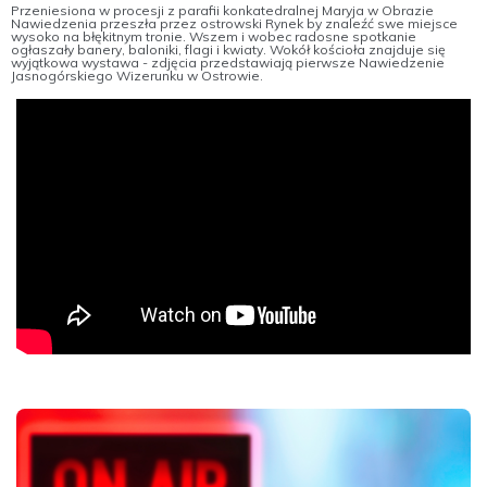
Przeniesiona w procesji z parafii konkatedralnej Maryja w Obrazie
Nawiedzenia przeszła przez ostrowski Rynek by znaleźć swe miejsce
wysoko na błękitnym tronie. Wszem i wobec radosne spotkanie
ogłaszały banery, baloniki, flagi i kwiaty. Wokół kościoła znajduje się
wyjątkowa wystawa - zdjęcia przedstawiają pierwsze Nawiedzenie
Jasnogórskiego Wizerunku w Ostrowie.