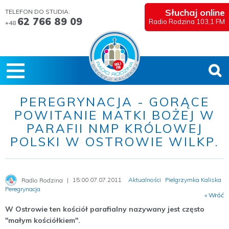
Słuchaj online
TELEFON DO STUDIA:
62 766 89 09
Radio Rodzina 103,1 FM
+48
PEREGRYNACJA - GORĄCE
POWITANIE MATKI BOŻEJ W
PARAFII NMP KRÓLOWEJ
POLSKI W OSTROWIE WILKP.
15:00 07.07.2011
Aktualności
Pielgrzymka Kaliska
Radio Rodzina
Peregrynacja
« Wróć
W Ostrowie ten kościół parafialny nazywany jest często
"małym kościółkiem".