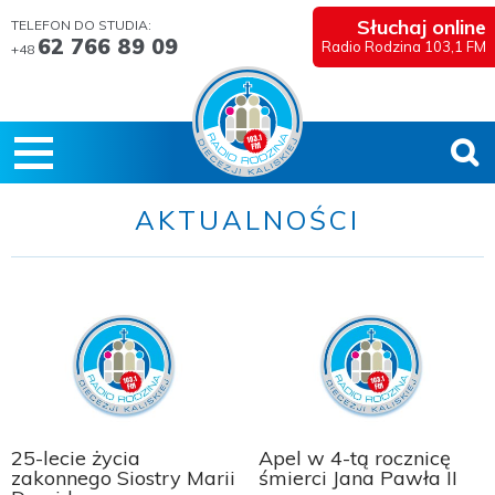
Słuchaj online
TELEFON DO STUDIA:
62 766 89 09
Radio Rodzina 103,1 FM
+48
AKTUALNOŚCI
25-lecie życia
Apel w 4-tą rocznicę
zakonnego Siostry Marii
śmierci Jana Pawła II