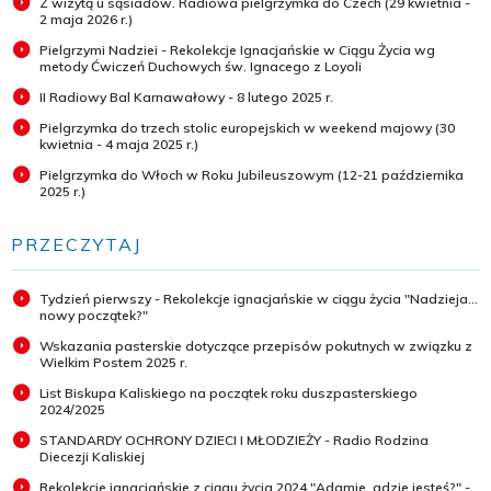
Z wizytą u sąsiadów. Radiowa pielgrzymka do Czech (29 kwietnia -
2 maja 2026 r.)
Pielgrzymi Nadziei - Rekolekcje Ignacjańskie w Ciągu Życia wg
metody Ćwiczeń Duchowych św. Ignacego z Loyoli
II Radiowy Bal Karnawałowy - 8 lutego 2025 r.
Pielgrzymka do trzech stolic europejskich w weekend majowy (30
kwietnia - 4 maja 2025 r.)
Pielgrzymka do Włoch w Roku Jubileuszowym (12-21 października
2025 r.)
PRZECZYTAJ
Tydzień pierwszy - Rekolekcje ignacjańskie w ciągu życia "Nadzieja...
nowy początek?"
Wskazania pasterskie dotyczące przepisów pokutnych w związku z
Wielkim Postem 2025 r.
List Biskupa Kaliskiego na początek roku duszpasterskiego
2024/2025
STANDARDY OCHRONY DZIECI I MŁODZIEŻY - Radio Rodzina
Diecezji Kaliskiej
Rekolekcje ignacjańskie z ciągu życia 2024 "Adamie, gdzie jesteś?" -