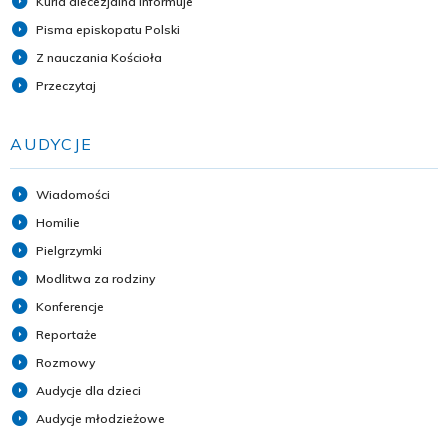
Kuria diecezjalna informuje
Pisma episkopatu Polski
Z nauczania Kościoła
Przeczytaj
AUDYCJE
Wiadomości
Homilie
Pielgrzymki
Modlitwa za rodziny
Konferencje
Reportaże
Rozmowy
Audycje dla dzieci
Audycje młodzieżowe