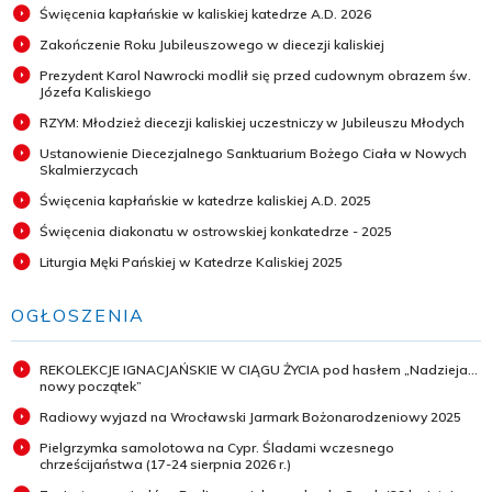
Święcenia kapłańskie w kaliskiej katedrze A.D. 2026
Zakończenie Roku Jubileuszowego w diecezji kaliskiej
Prezydent Karol Nawrocki modlił się przed cudownym obrazem św.
Józefa Kaliskiego
RZYM: Młodzież diecezji kaliskiej uczestniczy w Jubileuszu Młodych
Ustanowienie Diecezjalnego Sanktuarium Bożego Ciała w Nowych
Skalmierzycach
Święcenia kapłańskie w katedrze kaliskiej A.D. 2025
Święcenia diakonatu w ostrowskiej konkatedrze - 2025
Liturgia Męki Pańskiej w Katedrze Kaliskiej 2025
OGŁOSZENIA
REKOLEKCJE IGNACJAŃSKIE W CIĄGU ŻYCIA pod hasłem „Nadzieja...
nowy początek”
Radiowy wyjazd na Wrocławski Jarmark Bożonarodzeniowy 2025
Pielgrzymka samolotowa na Cypr. Śladami wczesnego
chrześcijaństwa (17-24 sierpnia 2026 r.)