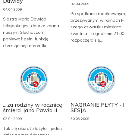
Dawidy
02.04.2009
04.04.2009
Po spotkaniu modlitewnym,
Siostra Maria Dawida,
przeżywanym w ramach I-
felicjanka jest dobrze znana
szego czwartku miesiąca
naszym Słuchaczom,
kwietnia - o godzinie 21.00
ponieważ pełni funkcję
rozpoczęła się...
diecezjalnej referentki...
... za rodziny w rocznicę
NAGRANIE PŁYTY - I
śmierci Jana Pawła II
SESJA
02.04.2009
30.03.2009
Tak się akurat złożyło - jeden