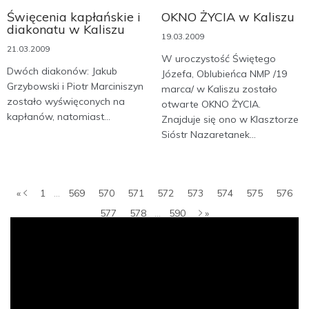
Święcenia kapłańskie i
OKNO ŻYCIA w Kaliszu
diakonatu w Kaliszu
19.03.2009
21.03.2009
W uroczystość Świętego
Dwóch diakonów: Jakub
Józefa, Oblubieńca NMP /19
Grzybowski i Piotr Marciniszyn
marca/ w Kaliszu zostało
zostało wyświęconych na
otwarte OKNO ŻYCIA.
kapłanów, natomiast...
Znajduje się ono w Klasztorze
Sióstr Nazaretanek...
«
1
...
569
570
571
572
573
574
575
576
577
578
...
590
»