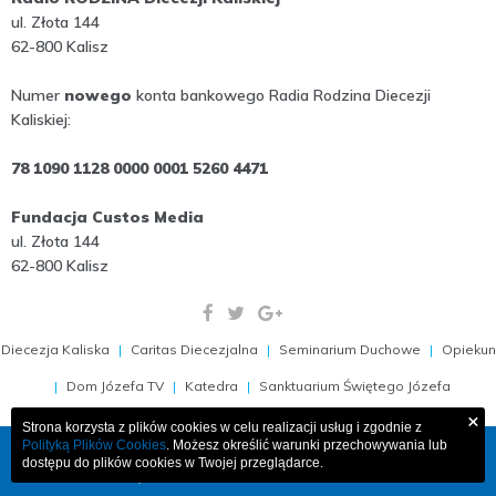
ul. Złota 144
62-800 Kalisz
Numer
nowego
konta bankowego Radia Rodzina Diecezji
Kaliskiej:
78 1090 1128 0000 0001 5260 4471
Fundacja Custos Media
ul. Złota 144
62-800 Kalisz
Diecezja Kaliska
Caritas Diecezjalna
Seminarium Duchowe
Opiekun
Dom Józefa TV
Katedra
Sanktuarium Świętego Józefa
×
Strona korzysta z plików cookies w celu realizacji usług i zgodnie z
Polityką Plików Cookies
. Możesz określić warunki przechowywania lub
COPYRIGHT 2009-2026, RADIO RODZINA 103,1 FM
dostępu do plików cookies w Twojej przeglądarce.
PROJEKT I WDROŻENIE:
MEDIAESSENCE.PL