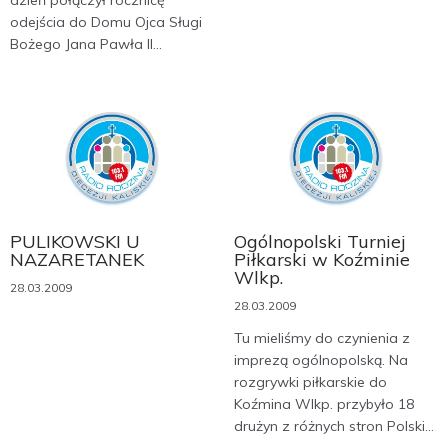
dzień połączył rocznicę
odejścia do Domu Ojca Sługi
Bożego Jana Pawła II...
PULIKOWSKI U
Ogólnopolski Turniej
NAZARETANEK
Piłkarski w Koźminie
Wlkp.
28.03.2009
28.03.2009
Tu mieliśmy do czynienia z
imprezą ogólnopolską. Na
rozgrywki piłkarskie do
Koźmina Wlkp. przybyło 18
drużyn z różnych stron Polski...