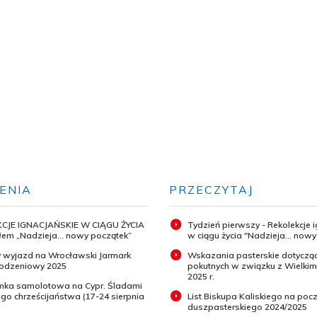
ENIA
PRZECZYTAJ
CJE IGNACJAŃSKIE W CIĄGU ŻYCIA
Tydzień pierwszy - Rekolekcje 
em „Nadzieja... nowy początek”
w ciągu życia "Nadzieja... now
 wyjazd na Wrocławski Jarmark
Wskazania pasterskie dotyczą
odzeniowy 2025
pokutnych w związku z Wielki
2025 r.
ymka samolotowa na Cypr. Śladami
o chrześcijaństwa (17-24 sierpnia
List Biskupa Kaliskiego na pocz
duszpasterskiego 2024/2025