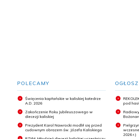
POLECAMY
OGŁOSZ
Święcenia kapłańskie w kaliskiej katedrze
REKOLEK
A.D. 2026
pod hasł
Zakończenie Roku Jubileuszowego w
Radiowy
diecezji kaliskiej
Bożonar
Prezydent Karol Nawrocki modlił się przed
Pielgrz
cudownym obrazem św. Józefa Kaliskiego
wczesneg
2026 r.)
RZYM: Młodzież diecezji kaliskiej uczestniczy