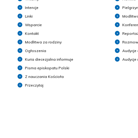
Intencje
Pielgrzy
Linki
Modlitwa
Wsparcie
Konferen
Kontakt
Reporta
Modlitwa za rodziny
Rozmow
Ogłoszenia
Audycje 
Kuria diecezjalna informuje
Audycje
Pisma episkopatu Polski
Z nauczania Kościoła
Przeczytaj