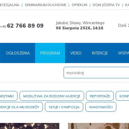
IECEZJALNA
SEMINARIUM DUCHOWE
OPIEKUN
DOM JÓZEFA TV
K
Jakuba, Sławy, Wincentego
62 766 89 09
Dziś
+48
06 Sierpnia 2026,
14:16
OGŁOSZENIA
PROGRAM
VIDEO
INTENCJE
WSPA
GRZYMKI
MODLITWA ZA RODZINY AUDYCJE
REPORTAŻE
KONF
DYCJE DLA MŁODZIEŻY
SESJE I SYMPOZJA
WIADOMOŚCI