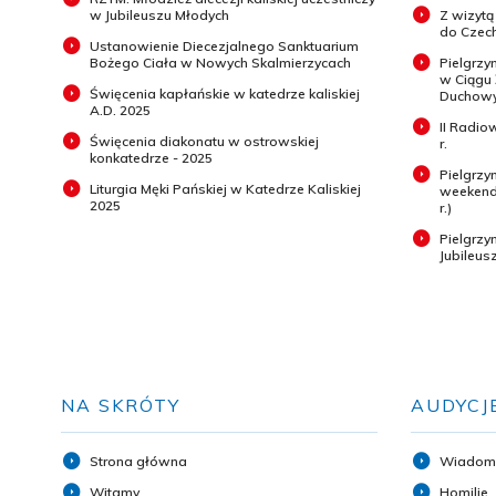
w Jubileuszu Młodych
Z wizytą
do Czech
Ustanowienie Diecezjalnego Sanktuarium
Bożego Ciała w Nowych Skalmierzycach
Pielgrzy
w Ciągu
Święcenia kapłańskie w katedrze kaliskiej
Duchowyc
A.D. 2025
II Radio
Święcenia diakonatu w ostrowskiej
r.
konkatedrze - 2025
Pielgrzy
Liturgia Męki Pańskiej w Katedrze Kaliskiej
weekend 
2025
r.)
Pielgrz
Jubileus
NA SKRÓTY
AUDYCJ
Strona główna
Wiadom
Witamy
Homilie