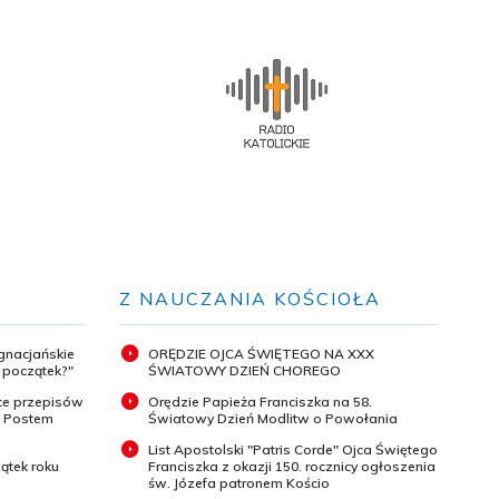
Z NAUCZANIA KOŚCIOŁA
ignacjańskie
ORĘDZIE OJCA ŚWIĘTEGO NA XXX
y początek?"
ŚWIATOWY DZIEŃ CHOREGO
ce przepisów
Orędzie Papieża Franciszka na 58.
m Postem
Światowy Dzień Modlitw o Powołania
List Apostolski "Patris Corde" Ojca Świętego
ątek roku
Franciszka z okazji 150. rocznicy ogłoszenia
św. Józefa patronem Kościo