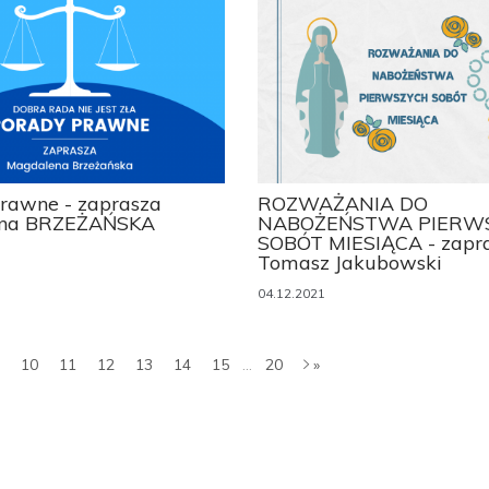
rawne - zaprasza
ROZWAŻANIA DO
na BRZEŻAŃSKA
NABOŻEŃSTWA PIERW
SOBÓT MIESIĄCA - zapra
Tomasz Jakubowski
04.12.2021
10
11
12
13
14
15
...
20
»