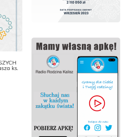
SZYCH
sza ks.