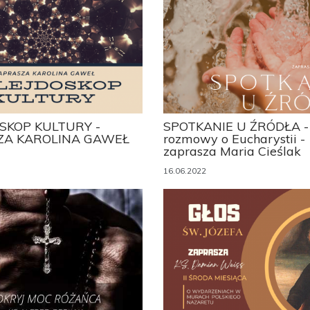
SKOP KULTURY -
SPOTKANIE U ŹRÓDŁA -
ZA KAROLINA GAWEŁ
rozmowy o Eucharystii -
zaprasza Maria Cieślak
16.06.2022