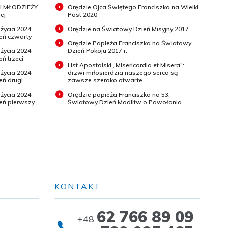
I MŁODZIEŻY
Orędzie Ojca Świętego Franciszka na Wielki
ej
Post 2020
 życia 2024
Orędzie na Światowy Dzień Misyjny 2017
ień czwarty
Orędzie Papieża Franciszka na Światowy
 życia 2024
Dzień Pokoju 2017 r.
eń trzeci
List Apostolski „Misericordia et Misera”:
 życia 2024
drzwi miłosierdzia naszego serca są
eń drugi
zawsze szeroko otwarte
 życia 2024
Orędzie papieża Franciszka na 53.
ień pierwszy
Światowy Dzień Modlitw o Powołania
KONTAKT
62 766 89 09
+48