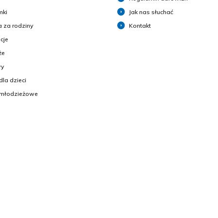
mki
Jak nas słuchać
 za rodziny
Kontakt
cje
że
y
dla dzieci
 młodzieżowe