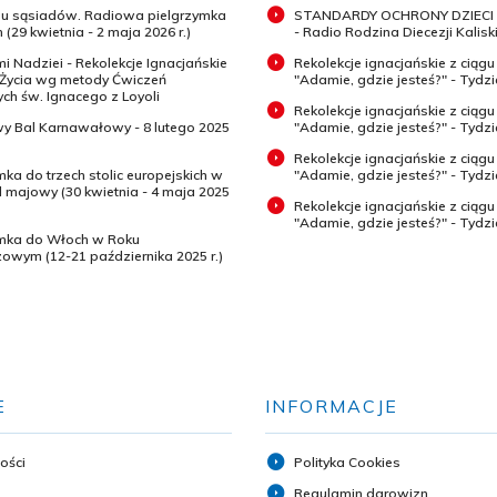
 u sąsiadów. Radiowa pielgrzymka
STANDARDY OCHRONY DZIECI 
 (29 kwietnia - 2 maja 2026 r.)
- Radio Rodzina Diecezji Kaliski
mi Nadziei - Rekolekcje Ignacjańskie
Rekolekcje ignacjańskie z ciągu
 Życia wg metody Ćwiczeń
"Adamie, gdzie jesteś?" - Tydz
h św. Ignacego z Loyoli
Rekolekcje ignacjańskie z ciągu
wy Bal Karnawałowy - 8 lutego 2025
"Adamie, gdzie jesteś?" - Tydzi
Rekolekcje ignacjańskie z ciągu
mka do trzech stolic europejskich w
"Adamie, gdzie jesteś?" - Tydzi
majowy (30 kwietnia - 4 maja 2025
Rekolekcje ignacjańskie z ciągu
"Adamie, gdzie jesteś?" - Tydz
ymka do Włoch w Roku
zowym (12-21 października 2025 r.)
E
INFORMACJE
ości
Polityka Cookies
Regulamin darowizn