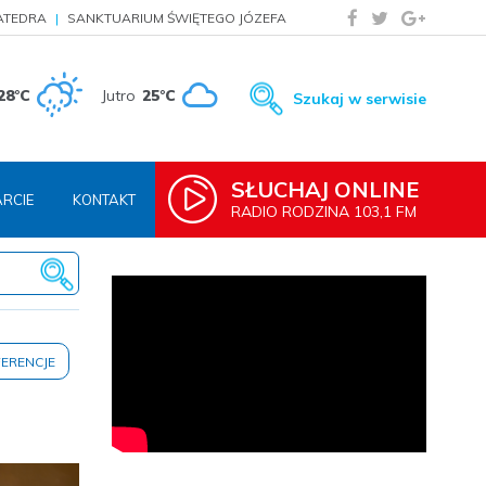
ATEDRA
SANKTUARIUM ŚWIĘTEGO JÓZEFA
28°C
Jutro
25°C
Szukaj w serwisie
SŁUCHAJ ONLINE
RCIE
KONTAKT
RADIO RODZINA 103,1 FM
ERENCJE