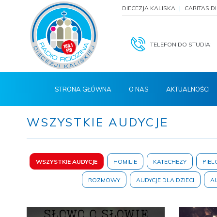
DIECEZJA KALISKA
CARITAS D
TELEFON DO STUDIA:
STRONA GŁÓWNA
O NAS
AKTUALNOŚCI
WSZYSTKIE AUDYCJE
WSZYSTKIE AUDYCJE
HOMILIE
KATECHEZY
PIEL
ROZMOWY
AUDYCJE DLA DZIECI
AU