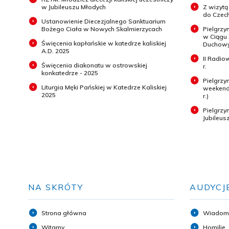
w Jubileuszu Młodych
Z wizytą
do Czech
Ustanowienie Diecezjalnego Sanktuarium
Bożego Ciała w Nowych Skalmierzycach
Pielgrzy
w Ciągu
Święcenia kapłańskie w katedrze kaliskiej
Duchowyc
A.D. 2025
II Radio
Święcenia diakonatu w ostrowskiej
r.
konkatedrze - 2025
Pielgrzy
Liturgia Męki Pańskiej w Katedrze Kaliskiej
weekend 
2025
r.)
Pielgrz
Jubileus
NA SKRÓTY
AUDYCJ
Strona główna
Wiadom
Witamy
Homilie