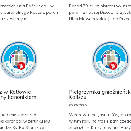
rzemienienia Pańskiego - w
Ponad 70-ciu ministrantów z ró
u parafialnego Pasterz parafii
parafii z naszej Diecezji przyby
z z wiernymi...
kilkudniowe rekolekcje do Przed
z w Kotłowie
Pielgrzymka gnieźnieńs
ny kanonikiem
Kaliszu
02.08.2009
onad miesiąc przed
Wędrowali na Jasna Górę po ra
ią koronacji wizerunku MB
w tym roku na trasie pątniczeg
iedził Ks. Bp Stanisław
znalazł się Kalisz, a w nim Bazy