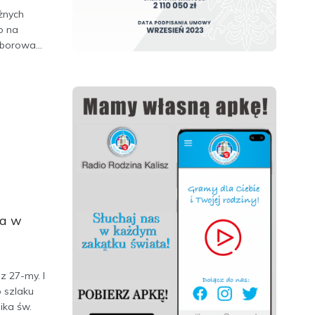
żnych
ło na
borowa...
ka w
z 27-my. I
o szlaku
lika św.