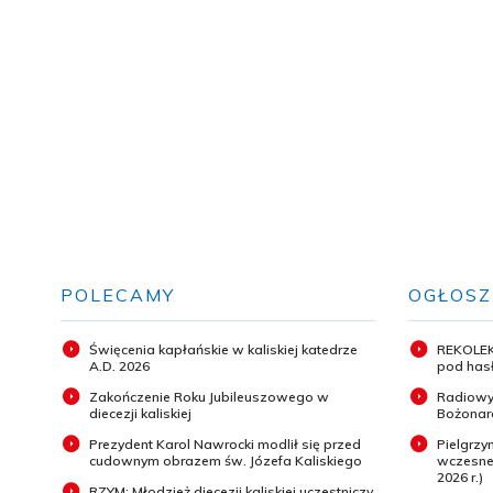
POLECAMY
OGŁOSZ
Święcenia kapłańskie w kaliskiej katedrze
REKOLEK
A.D. 2026
pod hasł
Zakończenie Roku Jubileuszowego w
Radiowy
diecezji kaliskiej
Bożonar
Prezydent Karol Nawrocki modlił się przed
Pielgrz
cudownym obrazem św. Józefa Kaliskiego
wczesneg
2026 r.)
RZYM: Młodzież diecezji kaliskiej uczestniczy