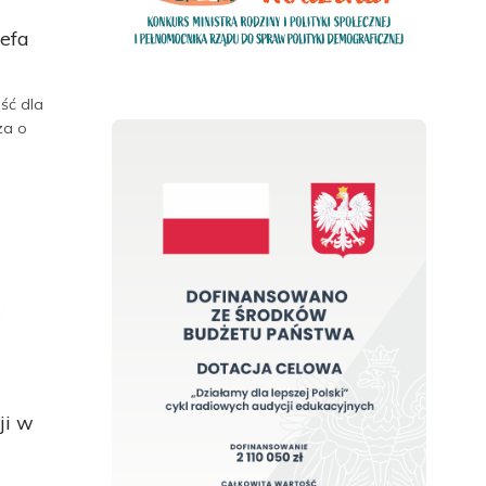
zefa
ść dla
za o
ji w