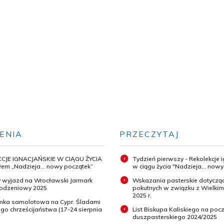
ENIA
PRZECZYTAJ
CJE IGNACJAŃSKIE W CIĄGU ŻYCIA
Tydzień pierwszy - Rekolekcje 
em „Nadzieja... nowy początek”
w ciągu życia "Nadzieja... now
 wyjazd na Wrocławski Jarmark
Wskazania pasterskie dotyczą
odzeniowy 2025
pokutnych w związku z Wielki
2025 r.
ymka samolotowa na Cypr. Śladami
o chrześcijaństwa (17-24 sierpnia
List Biskupa Kaliskiego na pocz
duszpasterskiego 2024/2025