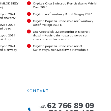
I MŁODZIEŻY
Orędzie Ojca Świętego Franciszka na Wielki
ej
Post 2020
 życia 2024
Orędzie na Światowy Dzień Misyjny 2017
ień czwarty
Orędzie Papieża Franciszka na Światowy
 życia 2024
Dzień Pokoju 2017 r.
eń trzeci
List Apostolski „Misericordia et Misera”:
 życia 2024
drzwi miłosierdzia naszego serca są
eń drugi
zawsze szeroko otwarte
 życia 2024
Orędzie papieża Franciszka na 53.
ień pierwszy
Światowy Dzień Modlitw o Powołania
KONTAKT
62 766 89 09
+48