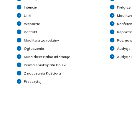
Intencje
Pielgrzy
Linki
Modlitwa
Wsparcie
Konferen
Kontakt
Reporta
Modlitwa za rodziny
Rozmow
Ogłoszenia
Audycje 
Kuria diecezjalna informuje
Audycje
Pisma episkopatu Polski
Z nauczania Kościoła
Przeczytaj