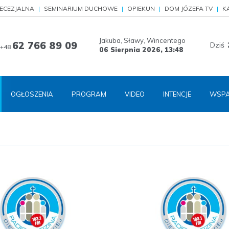
IECEZJALNA
SEMINARIUM DUCHOWE
OPIEKUN
DOM JÓZEFA TV
K
Jakuba, Sławy, Wincentego
62 766 89 09
Dziś
+48
06 Sierpnia 2026,
13:48
OGŁOSZENIA
PROGRAM
VIDEO
INTENCJE
WSPA