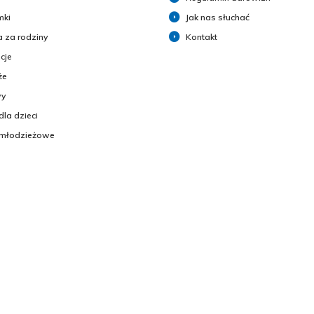
mki
Jak nas słuchać
 za rodziny
Kontakt
cje
że
y
dla dzieci
 młodzieżowe