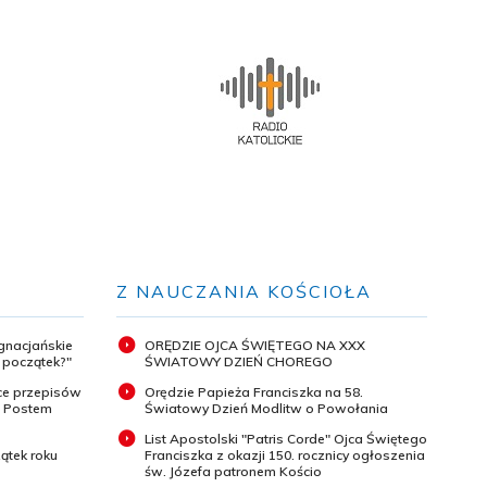
Z NAUCZANIA KOŚCIOŁA
ignacjańskie
ORĘDZIE OJCA ŚWIĘTEGO NA XXX
y początek?"
ŚWIATOWY DZIEŃ CHOREGO
ce przepisów
Orędzie Papieża Franciszka na 58.
m Postem
Światowy Dzień Modlitw o Powołania
List Apostolski "Patris Corde" Ojca Świętego
ątek roku
Franciszka z okazji 150. rocznicy ogłoszenia
św. Józefa patronem Kościo