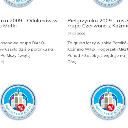
mka 2009 - Odolanów w
Pielgrzymka 2009 - rusz
o Matki
rrupa Czerwona z Koźmi
07.08.2009
-osobowa grupa BIAŁO-
Ta grupa łączy w sobie Pątnikó
yruszyła dziś o poranku na
Koźmina Wlkp., Pogorzeli i Mikst
 Po Mszy świętej
Ponad 70 osób już wędruje na 
j...
Górę...