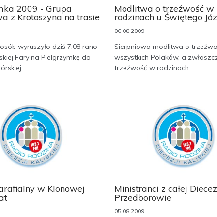
mka 2009 - Grupa
Modlitwa o trzeźwość w
a z Krotoszyna na trasie
rodzinach u Świętego Jó
06.08.2009
osób wyruszyło dziś 7.08 rano
Sierpniowa modlitwa o trzeźwo
skiej Fary na Pielgrzymkę do
wszystkich Polaków, a zwłaszc
rskiej...
trzeźwość w rodzinach...
parafialny w Klonowej
Ministranci z całej Diecez
at
Przedborowie
05.08.2009