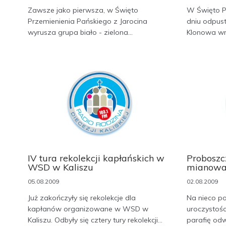
Zawsze jako pierwsza, w Święto
W Święto P
Przemienienia Pańskiego z Jarocina
dniu odpust
wyrusza grupa biało - zielona...
Klonowa wra
IV tura rekolekcji kapłańskich w
Proboszc
WSD w Kaliszu
mianowa
05.08.2009
02.08.2009
Już zakończyły się rekolekcje dla
Na nieco p
kapłanów organizowane w WSD w
uroczystośc
Kaliszu. Odbyły się cztery tury rekolekcji...
parafię odw