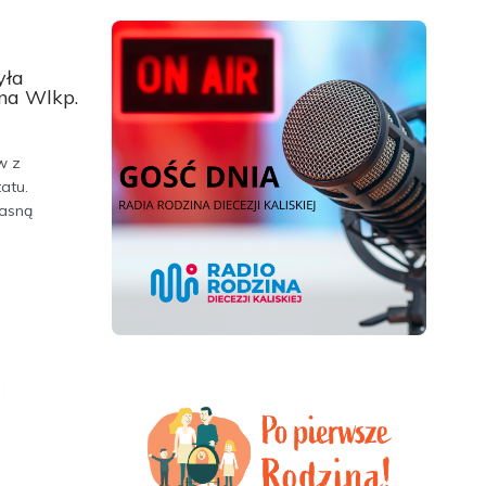
yła
na Wlkp.
w z
atu.
Jasną