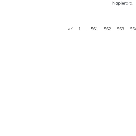
Napierała.
«
1
...
561
562
563
56