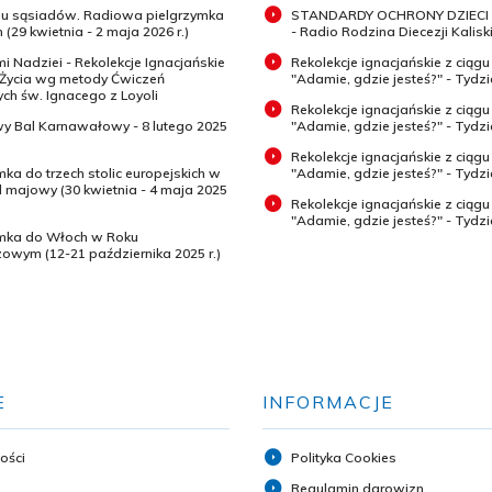
 u sąsiadów. Radiowa pielgrzymka
STANDARDY OCHRONY DZIECI 
 (29 kwietnia - 2 maja 2026 r.)
- Radio Rodzina Diecezji Kaliski
mi Nadziei - Rekolekcje Ignacjańskie
Rekolekcje ignacjańskie z ciągu
 Życia wg metody Ćwiczeń
"Adamie, gdzie jesteś?" - Tydz
h św. Ignacego z Loyoli
Rekolekcje ignacjańskie z ciągu
wy Bal Karnawałowy - 8 lutego 2025
"Adamie, gdzie jesteś?" - Tydzi
Rekolekcje ignacjańskie z ciągu
mka do trzech stolic europejskich w
"Adamie, gdzie jesteś?" - Tydzi
majowy (30 kwietnia - 4 maja 2025
Rekolekcje ignacjańskie z ciągu
"Adamie, gdzie jesteś?" - Tydz
ymka do Włoch w Roku
zowym (12-21 października 2025 r.)
E
INFORMACJE
ości
Polityka Cookies
Regulamin darowizn