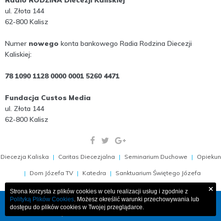
ul. Złota 144
62-800 Kalisz
Numer
nowego
konta bankowego Radia Rodzina Diecezji
Kaliskiej:
78 1090 1128 0000 0001 5260 4471
Fundacja Custos Media
ul. Złota 144
62-800 Kalisz
Diecezja Kaliska
Caritas Diecezjalna
Seminarium Duchowe
Opiekun
Dom Józefa TV
Katedra
Sanktuarium Świętego Józefa
×
Strona korzysta z plików cookies w celu realizacji usług i zgodnie z
Polityką Plików Cookies
. Możesz określić warunki przechowywania lub
COPYRIGHT 2009-2026, RADIO RODZINA 103,1 FM
dostępu do plików cookies w Twojej przeglądarce.
PROJEKT I WDROŻENIE:
MEDIAESSENCE.PL