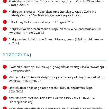
Z wizytą u sąsiadów. Radiowa pielgrzymka do Czech (29 kwietnia -
2 maja 2026 r.)
Pielgrzymi Nadziei - Rekolekcje Ignacjańskie w Ciągu Życia wg
metody Ćwiczeń Duchowych św. Ignacego z Loyoli
II Radiowy Bal Karnawałowy - 8 lutego 2025 r.
Pielgrzymka do trzech stolic europejskich w weekend majowy (30
kwietnia - 4 maja 2025 r.)
Pielgrzymka do Włoch w Roku Jubileuszowym (12-21 października
2025 r.)
PRZECZYTAJ
Tydzień pierwszy - Rekolekcje ignacjańskie w ciągu życia "Nadzieja...
nowy początek?"
Wskazania pasterskie dotyczące przepisów pokutnych w związku z
Wielkim Postem 2025 r.
List Biskupa Kaliskiego na początek roku duszpasterskiego
2024/2025
STANDARDY OCHRONY DZIECI I MŁODZIEŻY - Radio Rodzina
Diecezji Kaliskiej
Rekolekcje ignacjańskie z ciągu życia 2024 "Adamie, gdzie jesteś?" -