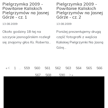
Pielgrzymka 2009 -
Pielgrzymka 2009 -
Powitanie Kaliskich
Powitanie Kaliskich
Pielgrzymów na Jasnej
Pielgrzymów na Jasnej
Górze - cz. 1
Górze - cz. 2
13.08.2009
13.08.2009
Około godziny 18-tej na
Poniżej prezentujemy drugą
szczycie jasnogórskim rozległ
część fotografii z wejścia
się znajomy głos Ks. Roberta...
Kaliskiej Pielgrzymki Na Jasną
Górę...
«
1
...
559
560
561
562
563
564
565
566
567
568
...
590
»