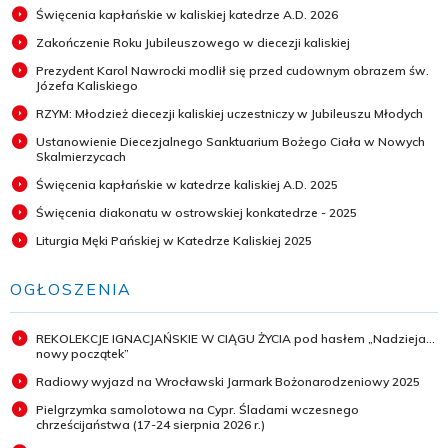
Święcenia kapłańskie w kaliskiej katedrze A.D. 2026
Zakończenie Roku Jubileuszowego w diecezji kaliskiej
Prezydent Karol Nawrocki modlił się przed cudownym obrazem św.
Józefa Kaliskiego
RZYM: Młodzież diecezji kaliskiej uczestniczy w Jubileuszu Młodych
Ustanowienie Diecezjalnego Sanktuarium Bożego Ciała w Nowych
Skalmierzycach
Święcenia kapłańskie w katedrze kaliskiej A.D. 2025
Święcenia diakonatu w ostrowskiej konkatedrze - 2025
Liturgia Męki Pańskiej w Katedrze Kaliskiej 2025
OGŁOSZENIA
REKOLEKCJE IGNACJAŃSKIE W CIĄGU ŻYCIA pod hasłem „Nadzieja...
nowy początek”
Radiowy wyjazd na Wrocławski Jarmark Bożonarodzeniowy 2025
Pielgrzymka samolotowa na Cypr. Śladami wczesnego
chrześcijaństwa (17-24 sierpnia 2026 r.)