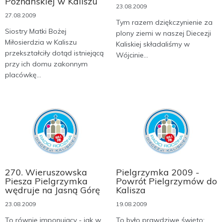
Poznańskiej w Kaliszu
23.08.2009
27.08.2009
Tym razem dziękczynienie za
Siostry Matki Bożej
plony ziemi w naszej Diecezji
Miłosierdzia w Kaliszu
Kaliskiej składaliśmy w
przekształciły dotąd istniejącą
Wójcinie...
przy ich domu zakonnym
placówkę...
270. Wieruszowska
Pielgrzymka 2009 -
Piesza Pielgrzymka
Powrót Pielgrzymów do
wędruje na Jasną Górę
Kalisza
23.08.2009
19.08.2009
To równie imponujący - jak w
To było prawdziwe święto: