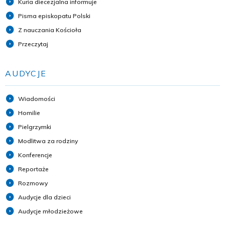
Kuria diecezjalna informuje
Pisma episkopatu Polski
Z nauczania Kościoła
Przeczytaj
AUDYCJE
Wiadomości
Homilie
Pielgrzymki
Modlitwa za rodziny
Konferencje
Reportaże
Rozmowy
Audycje dla dzieci
Audycje młodzieżowe