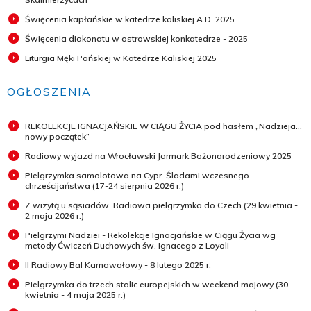
Święcenia kapłańskie w katedrze kaliskiej A.D. 2025
Święcenia diakonatu w ostrowskiej konkatedrze - 2025
Liturgia Męki Pańskiej w Katedrze Kaliskiej 2025
OGŁOSZENIA
REKOLEKCJE IGNACJAŃSKIE W CIĄGU ŻYCIA pod hasłem „Nadzieja...
nowy początek”
Radiowy wyjazd na Wrocławski Jarmark Bożonarodzeniowy 2025
Pielgrzymka samolotowa na Cypr. Śladami wczesnego
chrześcijaństwa (17-24 sierpnia 2026 r.)
Z wizytą u sąsiadów. Radiowa pielgrzymka do Czech (29 kwietnia -
2 maja 2026 r.)
Pielgrzymi Nadziei - Rekolekcje Ignacjańskie w Ciągu Życia wg
metody Ćwiczeń Duchowych św. Ignacego z Loyoli
II Radiowy Bal Karnawałowy - 8 lutego 2025 r.
Pielgrzymka do trzech stolic europejskich w weekend majowy (30
kwietnia - 4 maja 2025 r.)