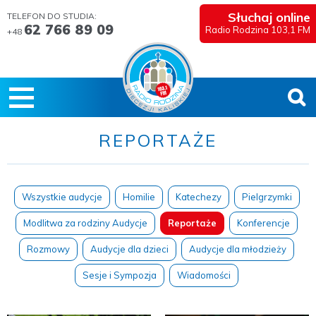
Słuchaj online
TELEFON DO STUDIA:
62 766 89 09
Radio Rodzina 103,1 FM
+48
REPORTAŻE
Wszystkie audycje
Homilie
Katechezy
Pielgrzymki
Modlitwa za rodziny Audycje
Reportaże
Konferencje
Rozmowy
Audycje dla dzieci
Audycje dla młodzieży
Sesje i Sympozja
Wiadomości