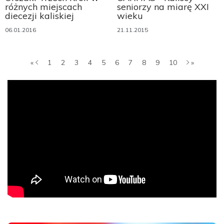
różnych miejscach
seniorzy na miarę XXI
diecezji kaliskiej
wieku
06.01.2016
21.11.2015
«
1
2
3
4
5
6
7
8
9
10
»