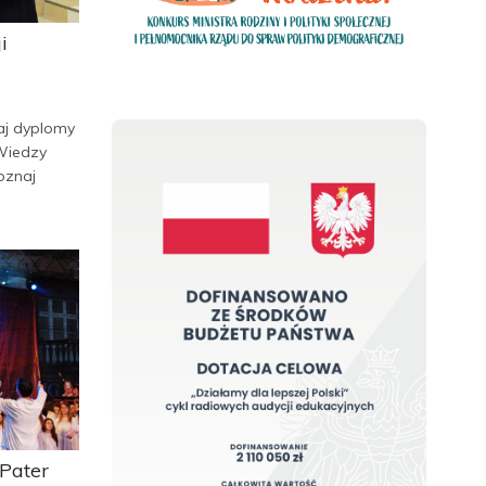
i
aj dyplomy
Wiedzy
oznaj
 Pater