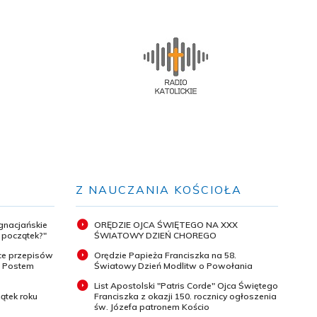
Z NAUCZANIA KOŚCIOŁA
ignacjańskie
ORĘDZIE OJCA ŚWIĘTEGO NA XXX
y początek?"
ŚWIATOWY DZIEŃ CHOREGO
ce przepisów
Orędzie Papieża Franciszka na 58.
m Postem
Światowy Dzień Modlitw o Powołania
List Apostolski "Patris Corde" Ojca Świętego
ątek roku
Franciszka z okazji 150. rocznicy ogłoszenia
św. Józefa patronem Kościo