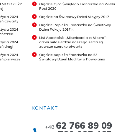
I MŁODZIEŻY
Orędzie Ojca Świętego Franciszka na Wielki
ej
Post 2020
 życia 2024
Orędzie na Światowy Dzień Misyjny 2017
ień czwarty
Orędzie Papieża Franciszka na Światowy
 życia 2024
Dzień Pokoju 2017 r.
eń trzeci
List Apostolski „Misericordia et Misera”:
 życia 2024
drzwi miłosierdzia naszego serca są
eń drugi
zawsze szeroko otwarte
 życia 2024
Orędzie papieża Franciszka na 53.
ień pierwszy
Światowy Dzień Modlitw o Powołania
KONTAKT
62 766 89 09
+48