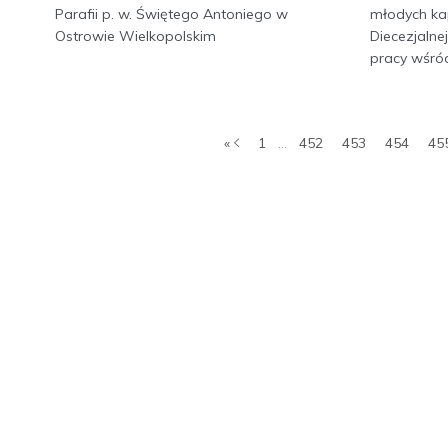
Parafii p. w. Świętego Antoniego w
młodych ka
Ostrowie Wielkopolskim
Diecezjalne
pracy wśród
«
1
...
452
453
454
45