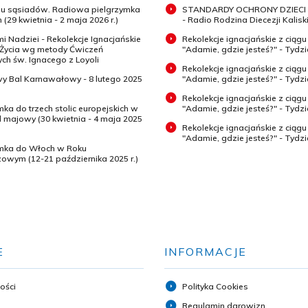
 u sąsiadów. Radiowa pielgrzymka
STANDARDY OCHRONY DZIECI 
 (29 kwietnia - 2 maja 2026 r.)
- Radio Rodzina Diecezji Kaliski
mi Nadziei - Rekolekcje Ignacjańskie
Rekolekcje ignacjańskie z ciągu
 Życia wg metody Ćwiczeń
"Adamie, gdzie jesteś?" - Tydz
h św. Ignacego z Loyoli
Rekolekcje ignacjańskie z ciągu
wy Bal Karnawałowy - 8 lutego 2025
"Adamie, gdzie jesteś?" - Tydzi
Rekolekcje ignacjańskie z ciągu
mka do trzech stolic europejskich w
"Adamie, gdzie jesteś?" - Tydzi
majowy (30 kwietnia - 4 maja 2025
Rekolekcje ignacjańskie z ciągu
"Adamie, gdzie jesteś?" - Tydz
ymka do Włoch w Roku
zowym (12-21 października 2025 r.)
E
INFORMACJE
ości
Polityka Cookies
Regulamin darowizn