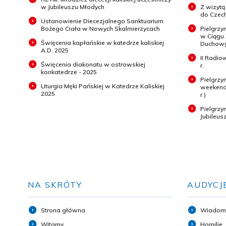
w Jubileuszu Młodych
Z wizytą
do Czech
Ustanowienie Diecezjalnego Sanktuarium
Bożego Ciała w Nowych Skalmierzycach
Pielgrzy
w Ciągu
Święcenia kapłańskie w katedrze kaliskiej
Duchowyc
A.D. 2025
II Radio
Święcenia diakonatu w ostrowskiej
r.
konkatedrze - 2025
Pielgrzy
Liturgia Męki Pańskiej w Katedrze Kaliskiej
weekend 
2025
r.)
Pielgrz
Jubileus
NA SKRÓTY
AUDYCJ
Strona główna
Wiadom
Witamy
Homilie