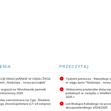
ENIA
PRZECZYTAJ
CJE IGNACJAŃSKIE W CIĄGU ŻYCIA
Tydzień pierwszy - Rekolekcje 
em „Nadzieja... nowy początek”
w ciągu życia "Nadzieja... now
 wyjazd na Wrocławski Jarmark
Wskazania pasterskie dotyczą
odzeniowy 2025
pokutnych w związku z Wielki
2025 r.
ymka samolotowa na Cypr. Śladami
o chrześcijaństwa (17-24 sierpnia
List Biskupa Kaliskiego na pocz
duszpasterskiego 2024/2025