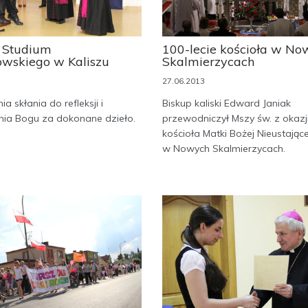
z Studium
100-lecie kościoła w No
owskiego w Kaliszu
Skalmierzycach
27.06.2013
nia skłania do refleksji i
Biskup kaliski Edward Janiak
nia Bogu za dokonane dzieło.
przewodniczył Mszy św. z okazji
kościoła Matki Bożej Nieustają
w Nowych Skalmierzycach.