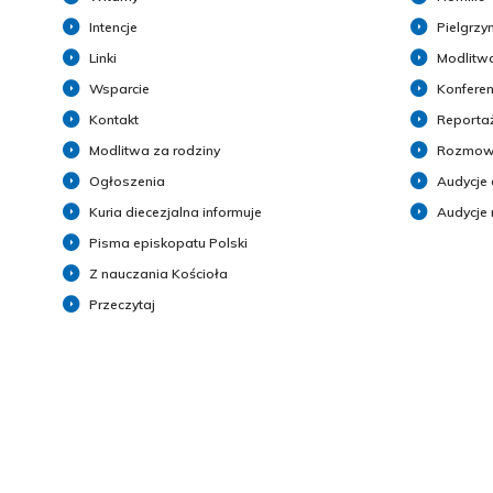
Intencje
Pielgrzy
Linki
Modlitwa
Wsparcie
Konferen
Kontakt
Reporta
Modlitwa za rodziny
Rozmow
Ogłoszenia
Audycje 
Kuria diecezjalna informuje
Audycje
Pisma episkopatu Polski
Z nauczania Kościoła
Przeczytaj