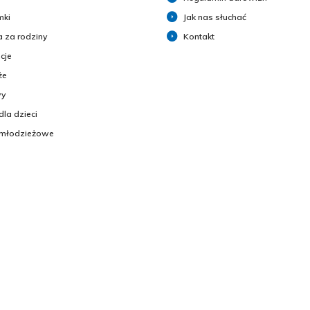
mki
Jak nas słuchać
 za rodziny
Kontakt
cje
że
y
dla dzieci
 młodzieżowe