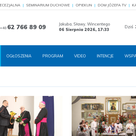
IECEZJALNA
SEMINARIUM DUCHOWE
OPIEKUN
DOM JÓZEFA TV
K
Jakuba, Sławy, Wincentego
62 766 89 09
Dziś
+48
06 Sierpnia 2026,
17:33
OGŁOSZENIA
PROGRAM
VIDEO
INTENCJE
WSPA