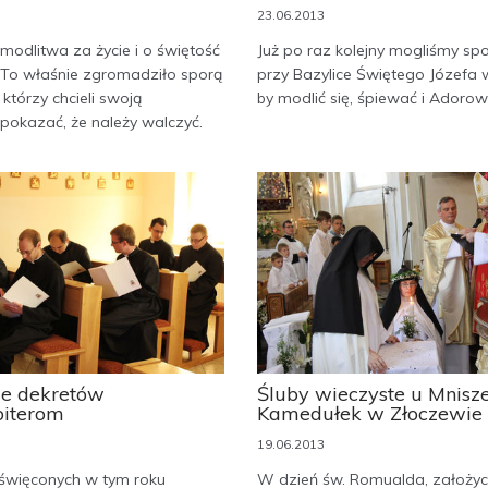
23.06.2013
 modlitwa za życie i o świętość
Już po raz kolejny mogliśmy spo
 To właśnie zgromadziło sporą
przy Bazylice Świętego Józefa 
 którzy chcieli swoją
by modlić się, śpiewać i Adorow
pokazać, że należy walczyć.
e dekretów
Śluby wieczyste u Mnisz
iterom
Kamedułek w Złoczewie
19.06.2013
święconych w tym roku
W dzień św. Romualda, założyc