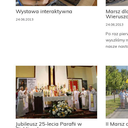
Wystawa interaktywna
Marsz dla
Wierusz
24.06.2013
24.06.2013
Po raz pie
wyszliśmy 
nasze nastaw
Jubileusz 25-lecia Parafii w
II Marsz 