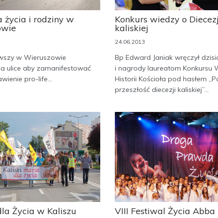
 życia i rodziny w
Konkurs wiedzy o Diecezj
owie
kaliskiej
24.06.2013
rwszy w Wieruszowie
Bp Edward Janiak wręczył dzisi
na ulice aby zamanifestować
i nagrody laureatom Konkursu 
ienie pro-life...
Historii Kościoła pod hasłem „P
przeszłość diecezji kaliskiej”...
dla Życia w Kaliszu
VIII Festiwal Życia Abba