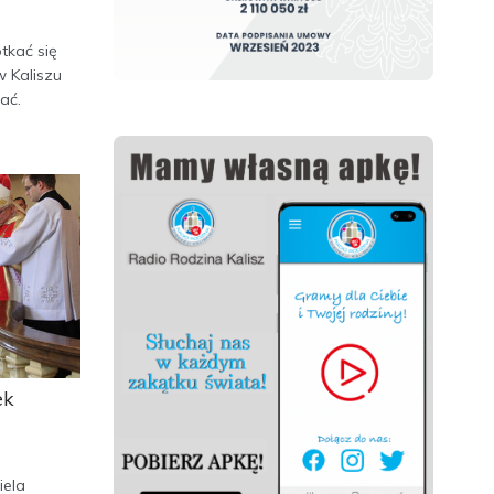
tkać się
w Kaliszu
ać.
ek
iela