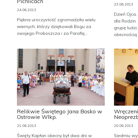
Pichlicach
23.06.2013
24.06.2013
Dzień Ojca,
Piękna uroczystość zgromadziła wielu
dla Rodzin.
wiernych, którzy dziękowali Bogu za
grupę ludzi,
swojego Proboszcza i za Parafię...
obecnością 
Relikwie Świętego Jana Bosko w
Wręczeni
Ostrowie Wlkp.
Neoprezb
21.06.2013
20.06.2013
Święty Kapłan obecny był dwa dni w
Siedmiu wy