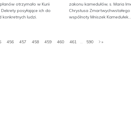
płanów otrzymało w Kurii
zakonu kamedułów, s. Maria Im
j Dekrety posyłające ich do
Chrystusa Zmartwychwstałego
 konkretnych ludzi.
wspólnoty Mniszek Kamedułek..
5
456
457
458
459
460
461
...
590
»