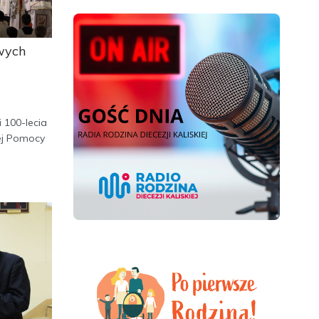
wych
 100-lecia
cej Pomocy