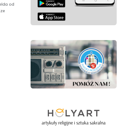
elda od
 ze
.