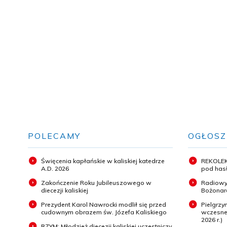
POLECAMY
OGŁOSZ
Święcenia kapłańskie w kaliskiej katedrze
REKOLEK
A.D. 2026
pod hasł
Zakończenie Roku Jubileuszowego w
Radiowy
diecezji kaliskiej
Bożonar
Prezydent Karol Nawrocki modlił się przed
Pielgrz
cudownym obrazem św. Józefa Kaliskiego
wczesneg
2026 r.)
RZYM: Młodzież diecezji kaliskiej uczestniczy