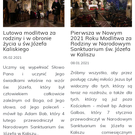
Lutowa modlitwa za
Pierwsza w Nowym
rodziny i w obronie
2021 Roku Modlitwa za
życia u św.Józefa
Rodziny w Narodowym
Kaliskiego
Sanktuarium św. Józefa
w Kaliszu
05.02.2021
08.01.2021
Uczmy się wypełniać Słowo
Zróbmy wszystko, aby przez
Pana i uczynić Jego
posługę czułej miłości Jezus był
świadkami właśnie na wzór
widoczny dla tych, którzy są
św. Józefa, który był
teraz na rozdrożu, a także dla
człowiekiem całkowicie
tych, którzy są już poza
zależnym od Boga, od Jego
Kościołem
- mówił bp Adrian
słowa, od Jego poleceń -
Galbas, który 7 stycznia
mówił bp Adam Bab, który 4
przewodniczył w Narodowym
lutego przewodniczył w
Sanktuarium św. Józefa w
Narodowym Sanktuarium św.
Kaliszu comiesięcznym
Józefa w Kaliszu...