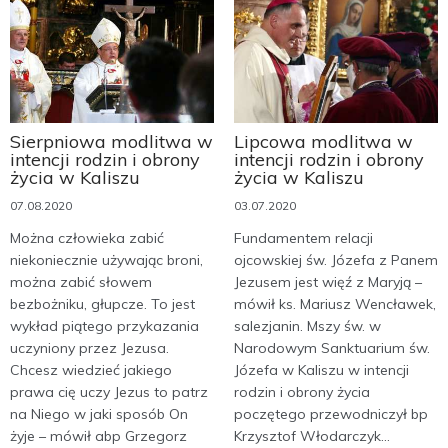
Sierpniowa modlitwa w
Lipcowa modlitwa w
intencji rodzin i obrony
intencji rodzin i obrony
życia w Kaliszu
życia w Kaliszu
07.08.2020
03.07.2020
Można człowieka zabić
Fundamentem relacji
niekoniecznie używając broni,
ojcowskiej św. Józefa z Panem
można zabić słowem
Jezusem jest więź z Maryją –
bezbożniku, głupcze. To jest
mówił ks. Mariusz Wencławek,
wykład piątego przykazania
salezjanin. Mszy św. w
uczyniony przez Jezusa.
Narodowym Sanktuarium św.
Chcesz wiedzieć jakiego
Józefa w Kaliszu w intencji
prawa cię uczy Jezus to patrz
rodzin i obrony życia
na Niego w jaki sposób On
poczętego przewodniczył bp
żyje – mówił abp Grzegorz
Krzysztof Włodarczyk...