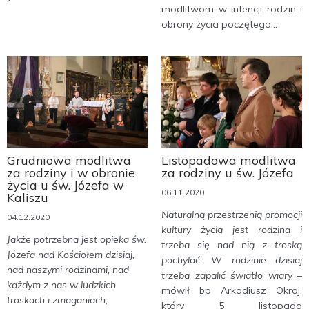
modlitwom w intencji rodzin i
obrony życia poczętego...
Grudniowa modlitwa
Listopadowa modlitwa
za rodziny i w obronie
za rodziny u św. Józefa
życia u św. Józefa w
06.11.2020
Kaliszu
Naturalną przestrzenią promocji
04.12.2020
kultury życia jest rodzina i
Jakże potrzebna jest opieka św.
trzeba się nad nią z troską
Józefa nad Kościołem dzisiaj,
pochylać. W rodzinie dzisiaj
nad naszymi rodzinami, nad
trzeba zapalić światło wiary
–
każdym z nas w ludzkich
mówił bp Arkadiusz Okroj,
troskach i zmaganiach,
który 5 listopada