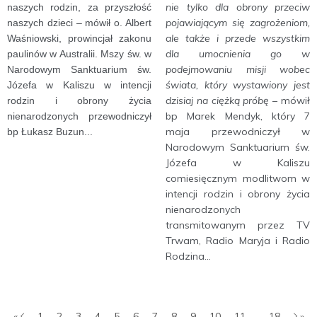
nie tylko dla obrony przeciw
naszych rodzin, za przyszłość
pojawiającym się zagrożeniom,
naszych dzieci – mówił o. Albert
ale także i przede wszystkim
Waśniowski, prowincjał zakonu
dla umocnienia go w
paulinów w Australii. Mszy św. w
podejmowaniu misji wobec
Narodowym Sanktuarium św.
świata, który wystawiony jest
Józefa w Kaliszu w intencji
dzisiaj na ciężką próbę
– mówił
rodzin i obrony życia
bp Marek Mendyk, który 7
nienarodzonych przewodniczył
maja przewodniczył w
bp Łukasz Buzun...
Narodowym Sanktuarium św.
Józefa w Kaliszu
comiesięcznym modlitwom w
intencji rodzin i obrony życia
nienarodzonych
transmitowanym przez TV
Trwam, Radio Maryja i Radio
Rodzina...
«
1
2
3
4
5
6
7
8
9
10
11
...
18
»