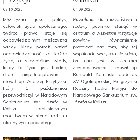
poczętego
w Kaliszu
02.10.2020
04.09.2020
Mężczyzna jako polityk,
Powołanie do małżeństwa i
człowiek życia społecznego,
rodziny powinno stanąć w
twórca prawa, staje się
centrum, a wszystkie instytucje
odpowiedzialnym mężczyzną
powinny równomiernie
wtedy, kiedy potrafi wziąć
pracować nad tym, aby tej
odpowiedzialność za każde
wspólnocie wszystko się udało,
życie, a szczególnie wtedy,
bo ona jest w centrum
kiedy to życie jest biedne,
zainteresowani
a – mówił bp
chore, niepełnosprawne -
Romuald Kamiński podczas
mówił bp Andrzej Przybylski,
XV Ogólnopolskiej Pielgrzymki
który 1 października
Rodziny Radia Maryja do
przewodniczył w Narodowym
Narodowego Sanktuarium św.
Sanktuarium św. Józefa w
Józefa w Kaliszu...
Kaliszu comiesięcznym
modlitwom w intencji rodzin i
obrony życia poczętego...