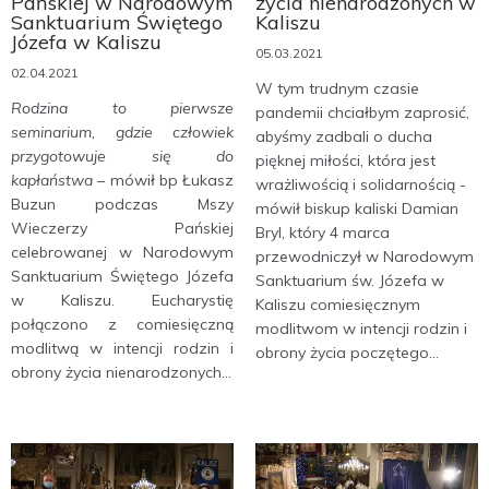
Pańskiej w Narodowym
życia nienarodzonych w
Sanktuarium Świętego
Kaliszu
Józefa w Kaliszu
05.03.2021
02.04.2021
W tym trudnym czasie
Rodzina to pierwsze
pandemii chciałbym zaprosić,
seminarium, gdzie człowiek
abyśmy zadbali o ducha
przygotowuje się do
pięknej miłości, która jest
kapłaństwa
– mówił bp Łukasz
wrażliwością i solidarnością -
Buzun podczas Mszy
mówił biskup kaliski Damian
Wieczerzy Pańskiej
Bryl, który 4 marca
celebrowanej w Narodowym
przewodniczył w Narodowym
Sanktuarium Świętego Józefa
Sanktuarium św. Józefa w
w Kaliszu. Eucharystię
Kaliszu comiesięcznym
połączono z comiesięczną
modlitwom w intencji rodzin i
modlitwą w intencji rodzin i
obrony życia poczętego...
obrony życia nienarodzonych...