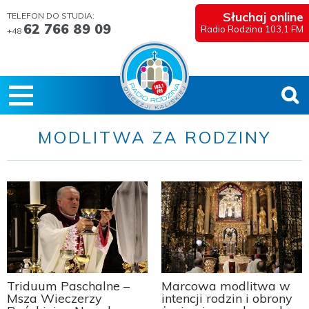
Słuchaj online
TELEFON DO STUDIA:
62 766 89 09
Radio Rodzina 103,1 FM
+48
MODLITWA ZA RODZINY
Triduum Paschalne –
Marcowa modlitwa w
Msza Wieczerzy
intencji rodzin i obrony