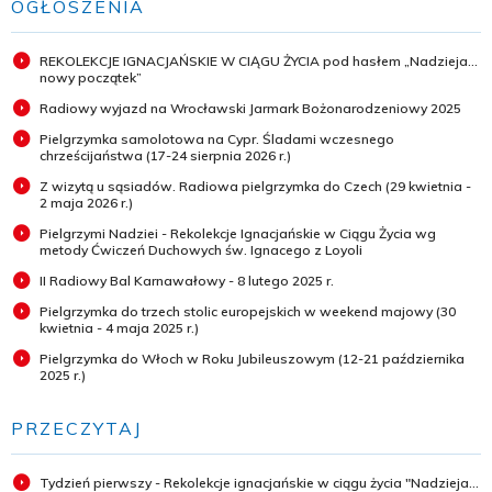
OGŁOSZENIA
REKOLEKCJE IGNACJAŃSKIE W CIĄGU ŻYCIA pod hasłem „Nadzieja...
nowy początek”
Radiowy wyjazd na Wrocławski Jarmark Bożonarodzeniowy 2025
Pielgrzymka samolotowa na Cypr. Śladami wczesnego
chrześcijaństwa (17-24 sierpnia 2026 r.)
Z wizytą u sąsiadów. Radiowa pielgrzymka do Czech (29 kwietnia -
2 maja 2026 r.)
Pielgrzymi Nadziei - Rekolekcje Ignacjańskie w Ciągu Życia wg
metody Ćwiczeń Duchowych św. Ignacego z Loyoli
II Radiowy Bal Karnawałowy - 8 lutego 2025 r.
Pielgrzymka do trzech stolic europejskich w weekend majowy (30
kwietnia - 4 maja 2025 r.)
Pielgrzymka do Włoch w Roku Jubileuszowym (12-21 października
2025 r.)
PRZECZYTAJ
Tydzień pierwszy - Rekolekcje ignacjańskie w ciągu życia "Nadzieja...